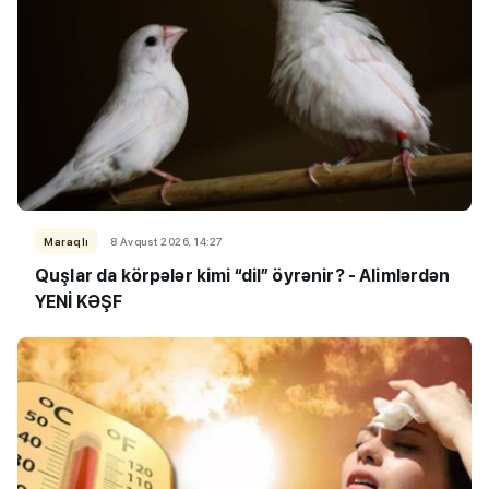
Maraqlı
8 Avqust 2026, 14:27
Quşlar da körpələr kimi “dil” öyrənir? - Alimlərdən
YENİ KƏŞF