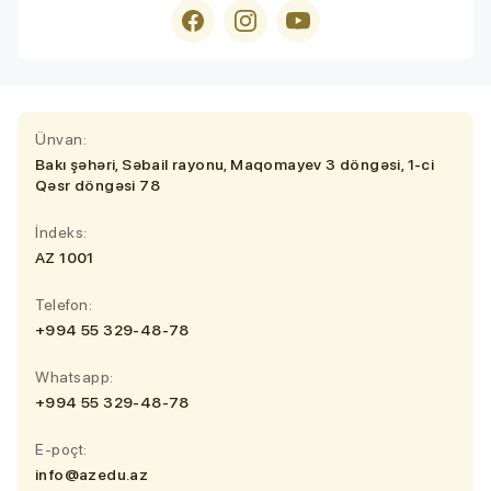
Ünvan:
Bakı şəhəri, Səbail rayonu, Maqomayev 3 döngəsi, 1-ci
Qəsr döngəsi 78
İndeks:
AZ 1001
Telefon:
+994 55 329-48-78
Whatsapp:
+994 55 329-48-78
E-poçt:
info@azedu.az