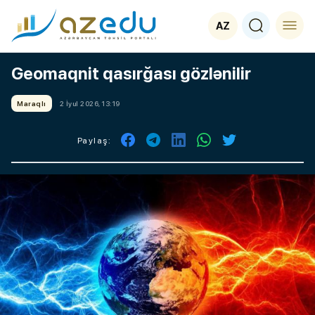
AZ
Geomaqnit qasırğası gözlənilir
Maraqlı
2 İyul 2026, 13:19
Paylaş: