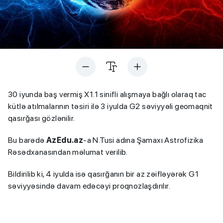
30 iyunda baş vermiş X1.1 sinifli alışmaya bağlı olaraq tac
kütlə atılmalarının təsiri ilə 3 iyulda G2 səviyyəli geomaqnit
qasırğası gözlənilir.
Bu barədə
AzEdu.az
-a N.Tusi adına Şamaxı Astrofizika
Rəsədxanasından məlumat verilib.
Bildirilib ki, 4 iyulda isə qasırğanın bir az zəifləyərək G1
səviyyəsində davam edəcəyi proqnozlaşdırılır.