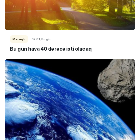
Maraqlı
09:01, Bu gün
Bu gün hava 40 dərəcə isti olacaq