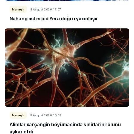
Maraqlı
8 Avqust 2026, 17:57
Nəhəng asteroid Yerə doğru yaxınlaşır
Maraqlı
8 Avqust 2026, 16:09
Alimlər xərçəngin böyüməsində sinirlərin rolunu
aşkar etdi