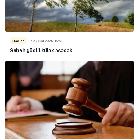
Hadisə
5 Avqust 2026, 15:51
Sabah güclü külək əsəcək