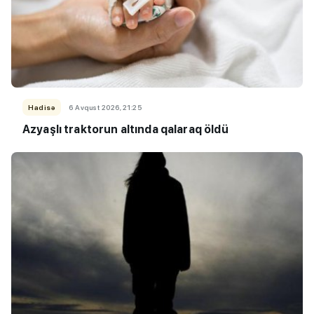
Hadisə
6 Avqust 2026, 21:25
Azyaşlı
traktorun altında qalaraq öldü