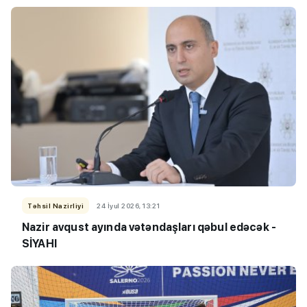
Təhsil Nazirliyi
24 İyul 2026, 13:21
Nazir avqust ayında vətəndaşları qəbul edəcək -
SİYAHI