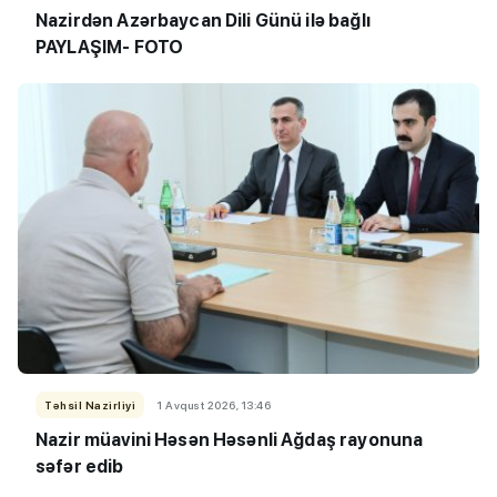
Nazirdən Azərbaycan Dili Günü ilə bağlı
PAYLAŞIM- FOTO
Təhsil Nazirliyi
1 Avqust 2026, 13:46
Nazir müavini Həsən Həsənli Ağdaş rayonuna
səfər edib