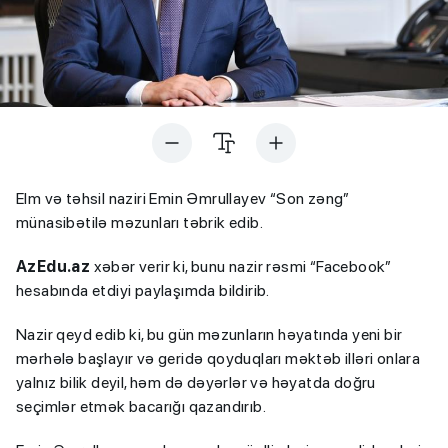
Elm və təhsil naziri Emin Əmrullayev “Son zəng”
münasibətilə məzunları təbrik edib.
AzEdu.az
xəbər verir ki, bunu nazir rəsmi “Facebook”
hesabında etdiyi paylaşımda bildirib.
Nazir qeyd edib ki, bu gün məzunların həyatında yeni bir
mərhələ başlayır və geridə qoyduqları məktəb illəri onlara
yalnız bilik deyil, həm də dəyərlər və həyatda doğru
seçimlər etmək bacarığı qazandırıb.