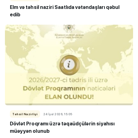
Elm və təhsil naziri Saatlıda vətəndaşları qəbul
edib
Təhsil Nazirliyi
24 İyul 2026, 15:05
Dövlət Proqramı üzrə təqaüdçülərin siyahısı
müəyyən olunub