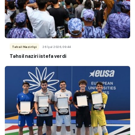
Təhsil Nazirliyi
26 İyul 2026, 09:44
Təhsil naziri istefa verdi