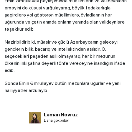
Emin Əmrullayev paylaşımında müəllimlərin və valideynlərin
əməyini də xüsusi vurğulayaraq, böyük fədakarlıqla
şagirdlərə yol göstərən müəllimlərə, övladlarının hər
uğurunda və çətin anında onların yanında olan valideynlərə
təşəkkür edib.
Nazir bildirib ki, müasir və güclü Azərbaycanın gələcəyi
gənclərin bilik, bacarıq və intellektindən asılıdır. O,
seçəcəkləri peşədən asılı olmayaraq, hər bir məzunun
ölkənin inkişafına dəyərli töhfə verəcəyinə inandığını ifadə
edib.
Sonda Emin Əmrullayev bütün məzunlara uğurlar və yeni
nailiyyətlər arzulayıb.
Ləman Novruz
Daha çox xəbər