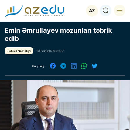
AZ
Emin Əmrullayev məzunları təbrik
edib
Təhsil Nazirliyi
13 İyun 2026, 09:37
Paylaş: