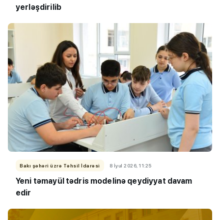
yerləşdirilib
Bakı şəhəri üzrə Təhsil İdarəsi
8 İyul 2026, 11:25
Yeni təmayül tədris modelinə qeydiyyat davam
edir