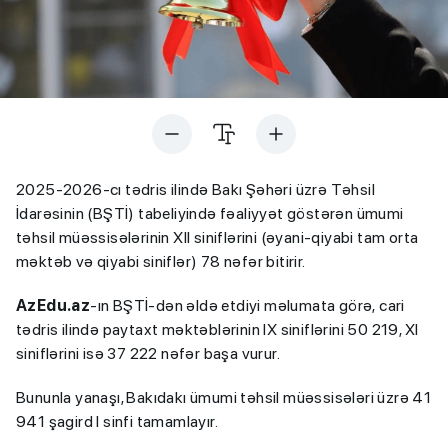
2025-2026-cı tədris ilində Bakı Şəhəri üzrə Təhsil
İdarəsinin (BŞTİ) tabeliyində fəaliyyət göstərən ümumi
təhsil müəssisələrinin XII siniflərini (əyani-qiyabi tam orta
məktəb və qiyabi siniflər) 78 nəfər bitirir.
AzEdu.az
-ın BŞTİ-dən əldə etdiyi məlumata görə, cari
tədris ilində paytaxt məktəblərinin IX siniflərini 50 219, XI
siniflərini isə 37 222 nəfər başa vurur.
Bununla yanaşı, Bakıdakı ümumi təhsil müəssisələri üzrə 41
941 şagird I sinfi tamamlayır.