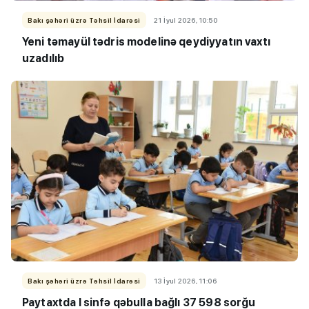
Bakı şəhəri üzrə Təhsil İdarəsi
21 İyul 2026, 10:50
Yeni təmayül tədris modelinə qeydiyyatın vaxtı
uzadılıb
Bakı şəhəri üzrə Təhsil İdarəsi
13 İyul 2026, 11:06
Paytaxtda I sinfə qəbulla bağlı 37 598 sorğu