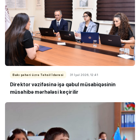
Bakı şəhəri üzrə Təhsil İdarəsi
31 İyul 2026, 12:41
Direktor vəzifəsinə işə qəbul müsabiqəsinin
müsahibə mərhələsi keçirilir