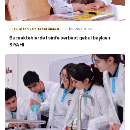
Bakı şəhəri üzrə Təhsil İdarəsi
28 İyul 2026, 09:39
Bu məktəblərdə I sinfə sərbəst qəbul başlayır -
SİYAHI