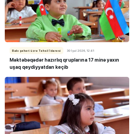
Bakı şəhəri üzrə Təhsil İdarəsi
30 İyul 2026, 12:41
Məktəbəqədər hazırlıq qruplarına 17 minə yaxın
uşaq qeydiyyatdan keçib