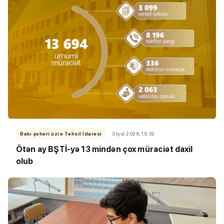
Bakı şəhəri üzrə Təhsil İdarəsi
3 İyul 2026, 10:32
Ötən ay BŞTİ-yə 13 mindən çox müraciət daxil
olub