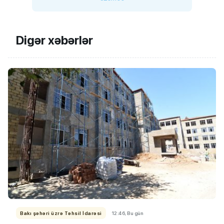
Digər xəbərlər
Bakı şəhəri üzrə Təhsil İdarəsi
12:46, Bu gün