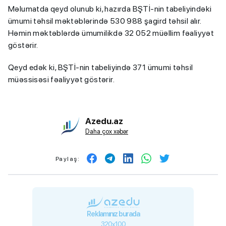
Məlumatda qeyd olunub ki, hazırda BŞTİ-nin tabeliyindəki
ümumi təhsil məktəblərində 530 988 şagird təhsil alır.
Həmin məktəblərdə ümumilikdə 32 052 müəllim fəaliyyət
göstərir.
Qeyd edək ki, BŞTİ-nin tabeliyində 371 ümumi təhsil
müəssisəsi fəaliyyət göstərir.
Azedu.az
Daha çox xəbər
Paylaş:
Reklamınız burada
320x100