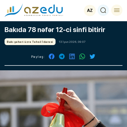
AZ
Bakıda 78 nəfər 12-ci sinfi bitirir
Bakı şəhəri üzrə Təhsil İdarəsi
13 İyun 2026, 09:07
Paylaş: