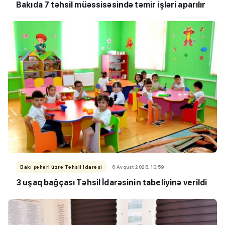
Bakıda 7 təhsil müəssisəsində təmir işləri aparılır
Bakı şəhəri üzrə Təhsil İdarəsi
6 Avqust 2026, 10:59
3 uşaq bağçası Təhsil İdarəsinin tabeliyinə verildi