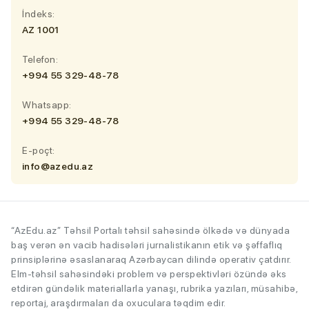
İndeks:
AZ 1001
Telefon:
+994 55 329-48-78
Whatsapp:
+994 55 329-48-78
E-poçt:
info@azedu.az
“AzEdu.az” Təhsil Portalı təhsil sahəsində ölkədə və dünyada
baş verən ən vacib hadisələri jurnalistikanın etik və şəffaflıq
prinsiplərinə əsaslanaraq Azərbaycan dilində operativ çatdırır.
Elm-təhsil sahəsindəki problem və perspektivləri özündə əks
etdirən gündəlik materiallarla yanaşı, rubrika yazıları, müsahibə,
reportaj, araşdırmaları da oxuculara təqdim edir.