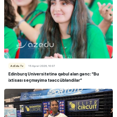
AzEdu Tv
15 Aprel 2026, 10:07
Edinburq Universitetinə qəbul alan gənc: “Bu
ixtisası seçməyimə təəccübləndilər”