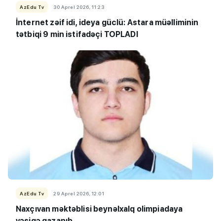
AzEdu Tv
30 Aprel 2026, 11:23
İnternet zəif idi, ideya güclü: Astara müəlliminin
tətbiqi 9 min istifadəçi TOPLADI
AzEdu Tv
29 Aprel 2026, 12:01
Naxçıvan məktəblisi beynəlxalq olimpiadaya
vəsiqə qazanıb