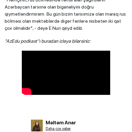
Azərbaycan tarixinə olan biganəliyini doğru
qiymətləndirmirəm. Bu gün bizim tariximizə olan maraq rus
bölməsi olan məktəblərdə digər fənlərə nisbətən iki qat
çox olmalıdır", - deyə E.Nuri qeyd edib.
"AzEdu podkast"ı buradan izləyə bilərsiniz:
Məltəm Anar
Daha çox xəbər