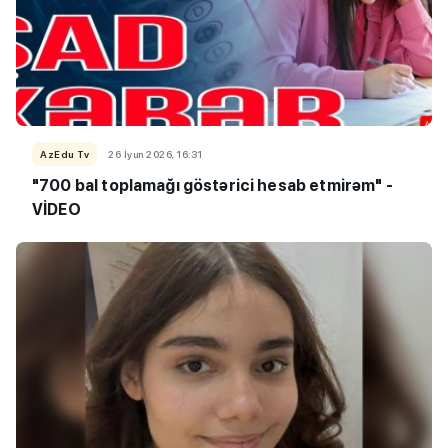
AzEdu Tv
26 İyun 2026, 16:31
"700 bal toplamağı göstərici hesab etmirəm" -
VİDEO