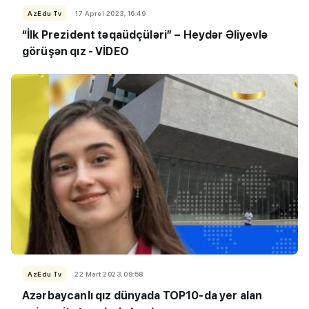
AzEdu Tv
17 Aprel 2023, 16:49
“İlk Prezident təqaüdçüləri” – Heydər Əliyevlə
görüşən qız -
VİDEO
AzEdu Tv
22 Mart 2023, 09:58
Azərbaycanlı qız dünyada TOP10-da yer alan