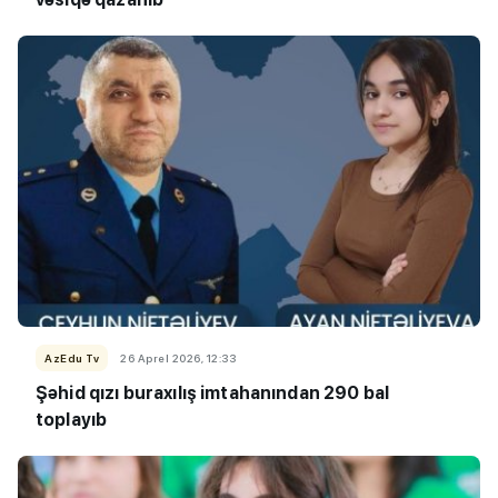
AzEdu Tv
26 Aprel 2026, 12:33
Şəhid qızı buraxılış imtahanından 290 bal
toplayıb