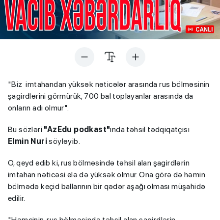
"Biz imtahandan yüksək nəticələr arasında rus bölməsinin
şagirdlərini görmürük, 700 bal toplayanlar arasında da
onların adı olmur".
Bu sözləri
"AzEdu podkast"
ında təhsil tədqiqatçısı
Elmin Nuri
söyləyib.
O, qeyd edib ki, rus bölməsində təhsil alan şagirdlərin
imtahan nəticəsi elə də yüksək olmur. Ona görə də həmin
bölmədə keçid ballarının bir qədər aşağı olması müşahidə
edilir.
"Həmçinin, rus bölməsində təhsil alan şagirdlərin