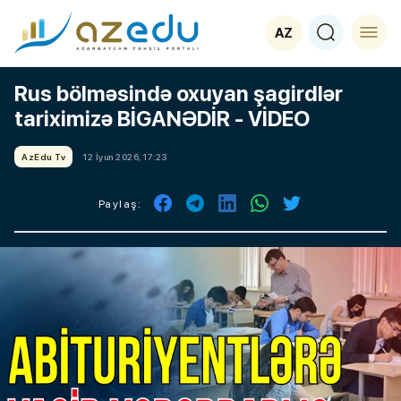
AZ
Rus bölməsində oxuyan şagirdlər
tariximizə BİGANƏDİR - VİDEO
AzEdu Tv
12 İyun 2026, 17:23
Paylaş: