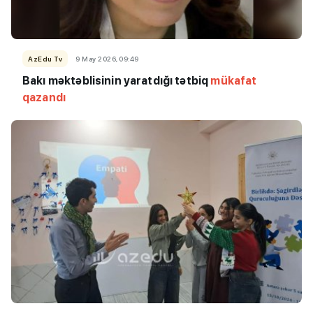
AzEdu Tv
9 May 2026, 09:49
Bakı məktəblisinin yaratdığı tətbiq
mükafat
qazandı