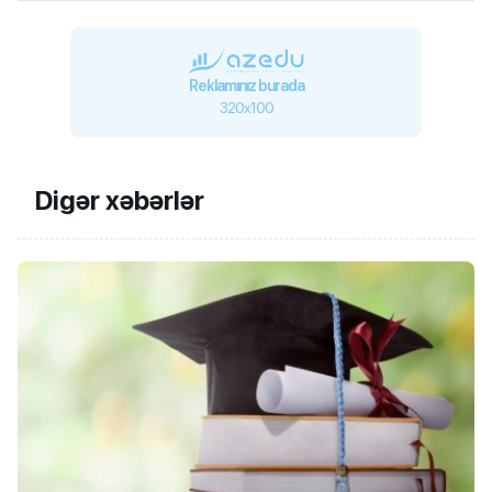
Reklamınız burada
320x100
Digər xəbərlər