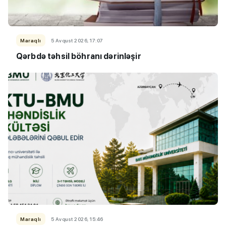
Maraqlı
5 Avqust 2026, 17:07
Qərbdə təhsil böhranı dərinləşir
Maraqlı
5 Avqust 2026, 15:46