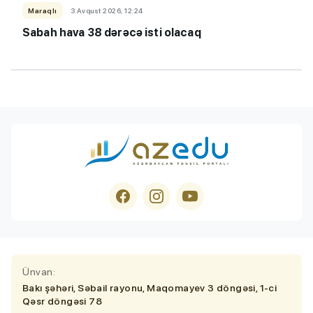
Maraqlı
3 Avqust 2026, 12:24
Sabah hava 38 dərəcə isti olacaq
Ünvan:
Bakı şəhəri, Səbail rayonu, Maqomayev 3 döngəsi, 1-ci
Qəsr döngəsi 78