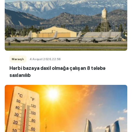
Maraqlı
4 Avqust 2026, 22:58
Hərbi bazaya daxil olmağa çalışan 8 tələbə
saxlanılıb