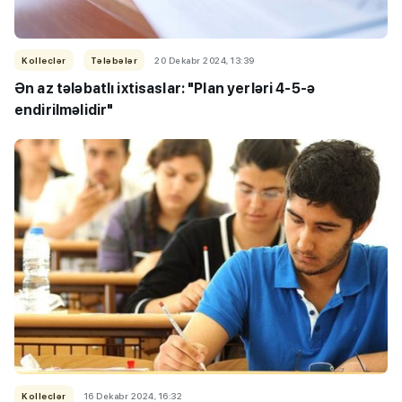
Kolleclər
Tələbələr
20 Dekabr 2024, 13:39
Ən az tələbatlı ixtisaslar: "Plan yerləri 4-5-ə
endirilməlidir"
Kolleclər
16 Dekabr 2024, 16:32