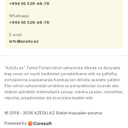
+994 55 329-48-78
Whatsapp:
+994 55 329-48-78
E-poçt:
info@azedu.az
“AzEdu.az” Təhsil Portalı təhsil sahəsində ölkədə və dünyada
baş verən ən vacib hadisələri jurnalistikanın etik və şəffaflıq
prinsiplərinə əsaslanaraq Azərbaycan dilində operativ çatdırır.
Elm-təhsil sahəsindəki problem və perspektivləri özündə əks
etdirən gündəlik materiallarla yanaşı, rubrika yazıları, müsahibə,
reportaj, araşdırmaları da oxuculara təqdim edir.
© 2018 - 2026 AZEDU.AZ. Bütün hüquqları qorunur.
Powered by