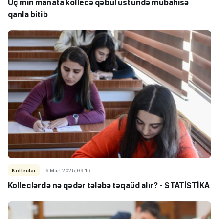
Üç min manata kollecə qəbul üstündə mübahisə
qanla bitib
Kolleclər
6 Mart 2025, 09:16
Kolleclərdə nə qədər tələbə təqaüd alır? - STATİSTİKA