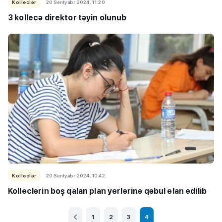
Kolleclər
20 Sentyabr 2024, 11:20
3 kollecə direktor təyin olunub
Kolleclər
20 Sentyabr 2024, 10:42
Kolleclərin boş qalan plan yerlərinə qəbul elan edilib
1
2
3
4