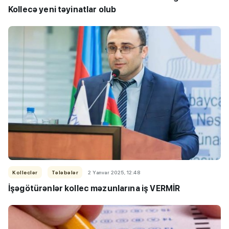
Kollecə yeni təyinatlar olub
Kolleclər
Tələbələr
2 Yanvar 2025, 12:48
İşəgötürənlər kollec məzunlarına iş VERMİR