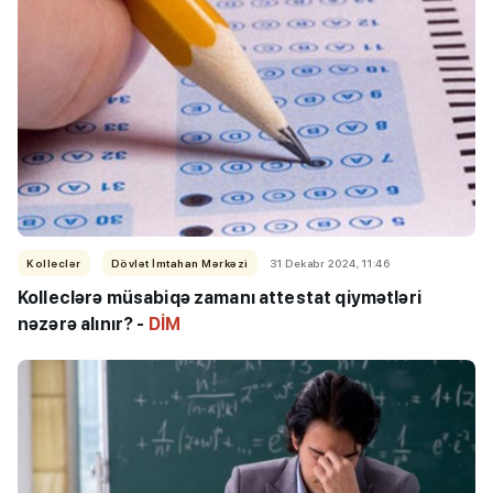
Kolleclər
Dövlət İmtahan Mərkəzi
31 Dekabr 2024, 11:46
Kolleclərə müsabiqə zamanı attestat qiymətləri
nəzərə alınır? -
DİM