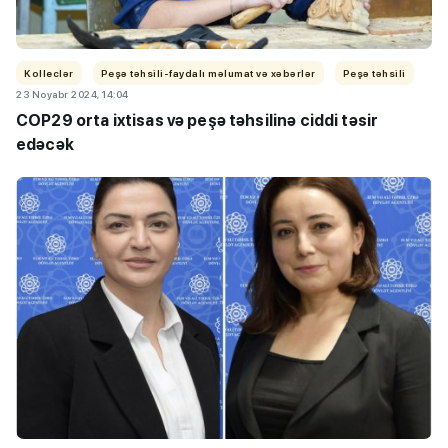
Kolleclər
Peşə təhsili-faydalı məlumat və xəbərlər
Peşə təhsili
23 Noyabr 2024, 14:04
COP29 orta ixtisas və peşə təhsilinə ciddi təsir
edəcək