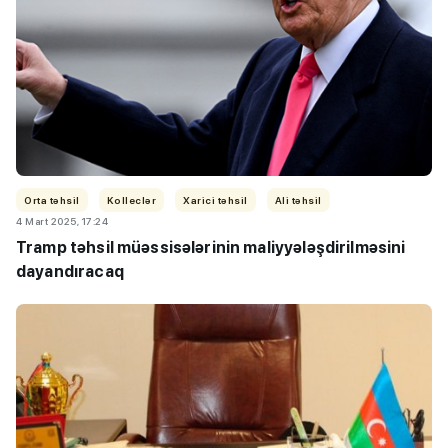
Orta təhsil
Kolleclər
Xarici təhsil
Ali təhsil
4 Mart 2025, 17:24
Tramp təhsil müəssisələrinin maliyyələşdirilməsini
dayandıracaq