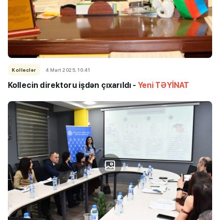
Kolleclər
4 Mart 2025, 10:41
Kollecin direktoru işdən çıxarıldı -
Yeni TƏYİNAT