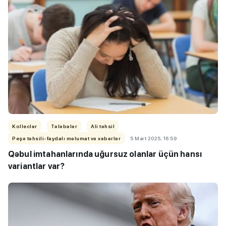
Kolleclər
Tələbələr
Ali təhsil
Peşə təhsili-faydalı məlumat və xəbərlər
5 Mart 2025, 16:59
Qəbul imtahanlarında uğursuz olanlar üçün hansı
variantlar var?