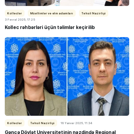
Kolleclər
Müəllimlər və elm adamları
Təhsil Nazirliyi
3 Fevral 2025, 17:25
Kollec rəhbərləri üçün təlimlər keçirilib
Kolleclər
Təhsil Nazirliyi
16 Yanvar 2025, 11:34
Gəncə Dövlət Universitetinin nəzdində Regional