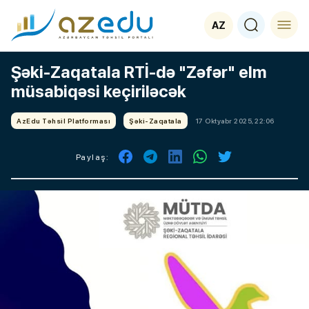
AZ
Şəki-Zaqatala RTİ-də "Zəfər" elm
müsabiqəsi keçiriləcək
AzEdu Təhsil Platforması
Şəki-Zaqatala
17 Oktyabr 2025, 22:06
Paylaş: