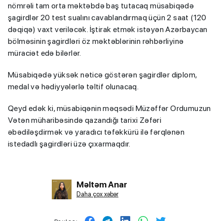
nömrəli tam orta məktəbdə baş tutacaq müsabiqədə
şagirdlər 20 test sualını cavablandırmaq üçün 2 saat (120
dəqiqə) vaxt veriləcək. İştirak etmək istəyən Azərbaycan
bölməsinin şagirdləri öz məktəblərinin rəhbərliyinə
müraciət edə bilərlər.
Müsabiqədə yüksək nəticə göstərən şagirdlər diplom,
medal və hədiyyələrlə təltif olunacaq.
Qeyd edək ki, müsabiqənin məqsədi Müzəffər Ordumuzun
Vətən müharibəsində qazandığı tarixi Zəfəri
əbədiləşdirmək və yaradıcı təfəkkürü ilə fərqlənən
istedadlı şagirdləri üzə çıxarmaqdır.
Məltəm Anar
Daha çox xəbər