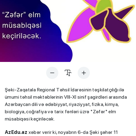
Şəki-Zaqatala Regional Təhsil İdarəsinin təşkilatçılığı ilə
ümumi təhsil məktəblərinin VIII-XI sinif şagirdləri arasında
Azərbaycan dili və ədəbiyyat, riyaziyyat, fizika, kimya,
biologiya, coğrafiya və tarix fənləri üzrə "Zəfər" elm
müsabiqəsi keçiriləcək.
AzEdu.az
xəbər verir ki, noyabrın 6-da Şəki şəhər 11