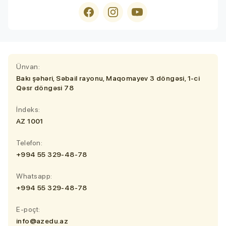
Ünvan:
Bakı şəhəri, Səbail rayonu, Maqomayev 3 döngəsi, 1-ci
Qəsr döngəsi 78
İndeks:
AZ 1001
Telefon:
+994 55 329-48-78
Whatsapp:
+994 55 329-48-78
E-poçt:
info@azedu.az