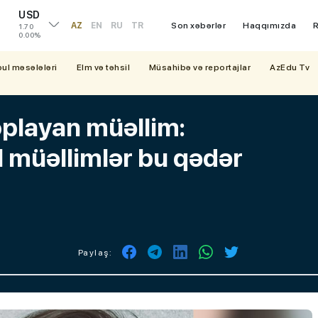
USD
AZ
EN
RU
TR
Son xəbərlər
Haqqımızda
R
1.70
0.00%
bul məsələləri
Elm və təhsil
Müsahibə və reportajlar
AzEdu Tv
playan müəllim:
l müəllimlər bu qədər
Paylaş: