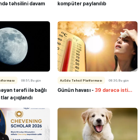
ndə təhsilini davam
kompüter paylanılıb
iplom
MİQ balına görə Bakı üzrə
 imtahanları
birinci, respublika üzrə beşi
atforması
08:51, Bu gün
AzEdu Təhsil Platforması
08:30, Bu gün
OLDU
yən tərəfi ilə bağlı
Günün havası -
39 dərəcə isti...
lar açıqlandı