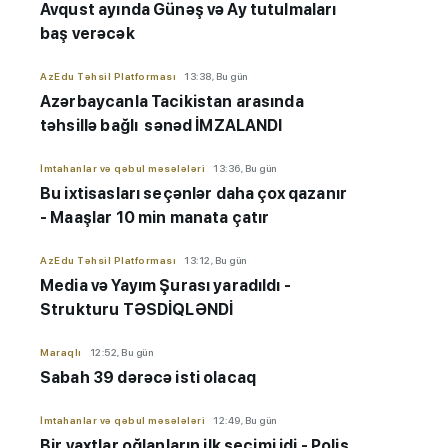
Avqust ayında Günəş və Ay tutulmaları
baş verəcək
AzEdu Təhsil Platforması
13:38, Bu gün
Azərbaycanla Tacikistan arasında
təhsillə bağlı sənəd İMZALANDI
İmtahanlar və qəbul məsələləri
13:36, Bu gün
Bu ixtisasları seçənlər daha çox qazanır
- Maaşlar 10 min manata çatır
AzEdu Təhsil Platforması
13:12, Bu gün
Media və Yayım Şurası yaradıldı -
Strukturu TƏSDİQLƏNDİ
Maraqlı
12:52, Bu gün
Sabah 39 dərəcə isti olacaq
İmtahanlar və qəbul məsələləri
12:49, Bu gün
Bir vaxtlar oğlanların ilk seçimi idi - Polis