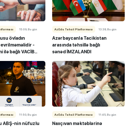
atforması
15:09, Bu gün
AzEdu Təhsil Platforması
13:38, Bu gün
zusu övladın
Azərbaycanla Tacikistan
evrilməməlidir -
arasında təhsillə bağlı
i ilə bağlı VACİB
sənəd İMZALANDI
ı”- MİQ,
"Həftənin təhsil icmalı": Qəbul
r və qəbul
marafonu başa çatdı,
müəllimlərin nəticələri dəyişdi..
atforması
11:50, Bu gün
AzEdu Təhsil Platforması
11:45, Bu gün
 ABŞ-nin nüfuzlu
Naxçıvan məktəblərinə