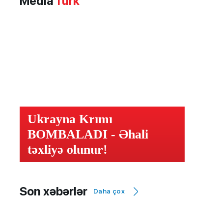
Media
Türk
Ukrayna Krımı
BOMBALADI - Əhali
təxliyə olunur!
Son xəbərlər
Daha çox