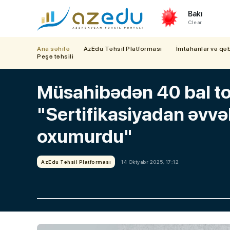
Bakı
Clear
Ana səhifə
AzEdu Təhsil Platforması
İmtahanlar və qə
Peşə təhsili
Müsahibədən 40 bal to
"Sertifikasiyadan əvvə
oxumurdu"
AzEdu Təhsil Platforması
14 Oktyabr 2025, 17:12