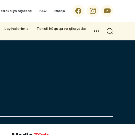
edaksiya siyasəti
FAQ
Əlaqə
Layihələrimiz
Təhsil hüququ və şikayətlər