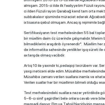
almışam. 2015-ci ildə ilk fəaliyyətim Füzuli ray
ci ildən Füzuli rayon Qarabağ kənd tam orta məktə
subbakalavr qismində müraciət edərək Ağcabədi Pe
ixtisasına qəbul olmuşam. Ancaq iş rejimimlə bağ
Sertifikasiyanın test mərhələsindən 55 bal topla
bir müəllim daim öz üzərində çalışmalıdır. Mənim be
bilmədiklərini araşdırıb öyrənəndir". Müəllim hər 
də informatika sahəsində yeniliklər işıq sürəti i
axtarışda olmaq vacibdir.
Artıq 10 ilə yaxındır ki, pedaqoji təcrübəm var. Se
yaxşı nəticəni əldə edim. Müsahibə mərhələsində
Müsahibə zamanı verilən suallara inamla və əhatə
Verilən suallar hər bir müəllimin bilməli olduğu əsa
Test mərhələsindəki suallara nəzər yetirdikdə görd
5–6-cı sinif şagirdləri belə onlara cavab verə bi
məqsədi daşıyır. Elm və Təhsil Nazirliyinin məqsədi