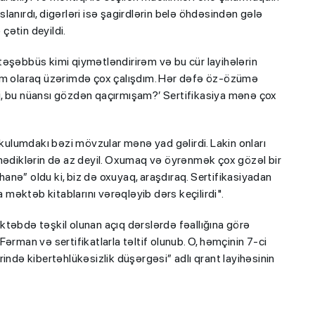
anırdı, digərləri isə şagirdlərin belə öhdəsindən gələ
 çətin deyildi.
təşəbbüs kimi qiymətləndirirəm və bu cür layihələrin
lim olaraq üzərimdə çox çalışdım. Hər dəfə öz-özümə
i, bu nüansı gözdən qaçırmışam?’ Sertifikasiya mənə çox
ikulumdakı bəzi mövzular mənə yad gəlirdi. Lakin onları
lmədiklərin də az deyil. Oxumaq və öyrənmək çox gözəl bir
əhanə” oldu ki, biz də oxuyaq, araşdıraq. Sertifikasiyadan
məktəb kitablarını vərəqləyib dərs keçilirdi".
ktəbdə təşkil olunan açıq dərslərdə fəallığına görə
ərman və sertifikatlarla təltif olunub. O, həmçinin 7-ci
də kibertəhlükəsizlik düşərgəsi” adlı qrant layihəsinin