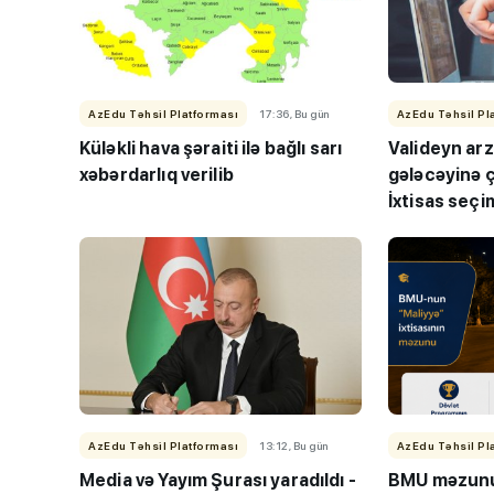
AzEdu Təhsil Platforması
17:36, Bu gün
AzEdu Təhsil Pl
Küləkli hava şəraiti ilə bağlı sarı
Valideyn ar
xəbərdarlıq verilib
gələcəyinə ç
İxtisas seçim
çağırış
“Həftənin təhsil icmal
lisey seçimi, bağçala
imtahanları...
AzEdu Təhsil Platforması
13:12, Bu gün
AzEdu Təhsil Pl
Media və Yayım Şurası yaradıldı -
BMU məzunu