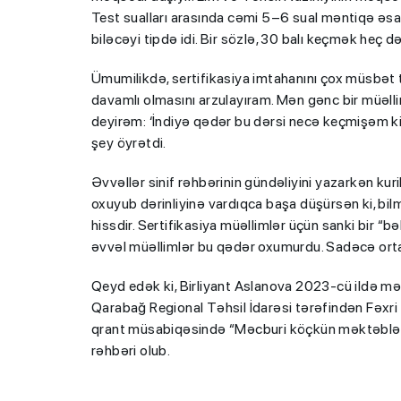
Test sualları arasında cəmi 5–6 sual məntiqə əsasl
biləcəyi tipdə idi. Bir sözlə, 30 balı keçmək heç də
Ümumilikdə, sertifikasiya imtahanını çox müsbət 
davamlı olmasını arzulayıram. Mən gənc bir müəl
deyirəm: ‘İndiyə qədər bu dərsi necə keçmişəm k
şey öyrətdi.
Əvvəllər sinif rəhbərinin gündəliyini yazarkən kur
oxuyub dərinliyinə vardıqca başa düşürsən ki, bi
hissdir. Sertifikasiya müəllimlər üçün sanki bir “b
əvvəl müəllimlər bu qədər oxumurdu. Sadəcə orta 
Qeyd edək ki, Birliyant Aslanova 2023-cü ildə mə
Qarabağ Regional Təhsil İdarəsi tərəfindən Fəxri F
qrant müsabiqəsində “Məcburi köçkün məktəblərin
rəhbəri olub.