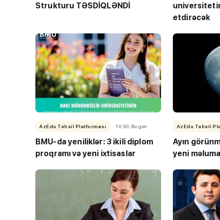
Strukturu TƏSDİQLƏNDİ
universiteti
etdirəcək
BMU-İNHA ikili d
proqramına qəbul
AzEdu Təhsil Platforması
10:50, Bu gün
AzEdu Təhsil Pl
keçirilib
BMU-da yeniliklər: 3 ikili diplom
Ayın görünmə
proqramı və yeni ixtisaslar
yeni məlumat