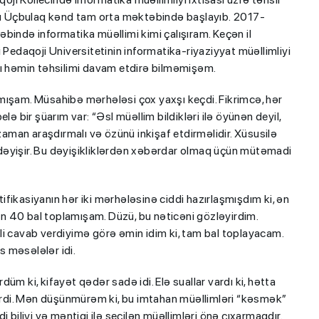
onu Üçbulaq kənd tam orta məktəbində başlayıb. 2017-
bində informatika müəllimi kimi çalışıram. Keçən il
daqoji Universitetinin informatika-riyaziyyat müəllimliyi
lı həmin təhsilimi davam etdirə bilməmişəm.
mışam. Müsahibə mərhələsi çox yaxşı keçdi. Fikrimcə, hər
lə bir şüarım var: “Əsl müəllim bildikləri ilə öyünən deyil,
zaman araşdırmalı və özünü inkişaf etdirməlidir. Xüsusilə
lə dəyişir. Bu dəyişikliklərdən xəbərdar olmaq üçün mütəmadi
rtifikasiyanın hər iki mərhələsinə ciddi hazırlaşmışdım ki, ən
n 40 bal toplamışam. Düzü, bu nəticəni gözləyirdim.
li cavab verdiyimə görə əmin idim ki, tam bal toplayacam.
s məsələlər idi.
üm ki, kifayət qədər sadə idi. Elə suallar vardı ki, hətta
lərdi. Mən düşünmürəm ki, bu imtahan müəllimləri “kəsmək”
 biliyi və məntiqi ilə seçilən müəllimləri önə çıxarmaqdır.