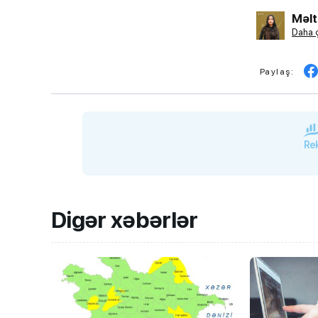
Məl
Daha ç
Paylaş:
Rek
Digər xəbərlər