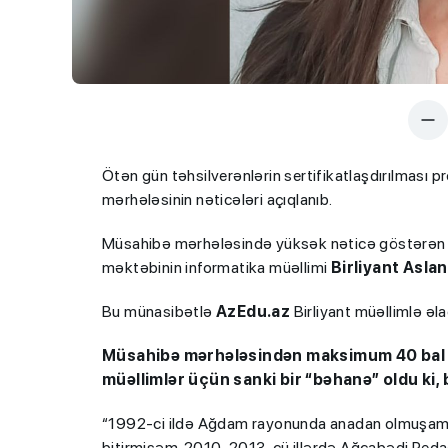
Ötən gün təhsilverənlərin sertifikatlaşdırılması p
mərhələsinin nəticələri açıqlanıb.
Müsahibə mərhələsində yüksək nəticə göstərən m
məktəbinin informatika müəllimi
Birliyant Asla
Bu münasibətlə
AzEdu.az
Birliyant müəllimlə əl
Müsahibə mərhələsindən maksimum 40 bal top
müəllimlər üçün sanki bir “bəhanə” oldu ki, 
“1992-ci ildə Ağdam rayonunda anadan olmuşam.
bitirmişəm. 2010-2013-cü illərdə Ağcabədi Pedaqoj