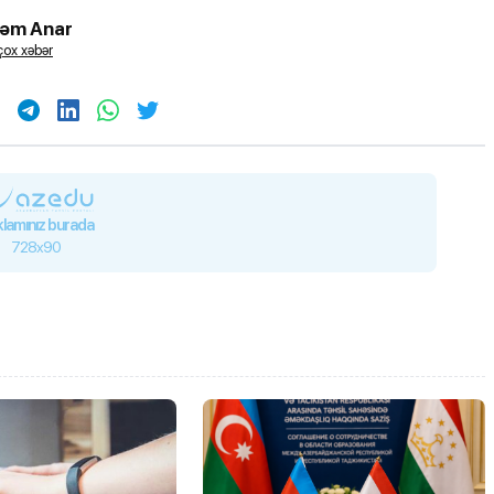
təm Anar
ox xəbər
lamınız burada
728x90