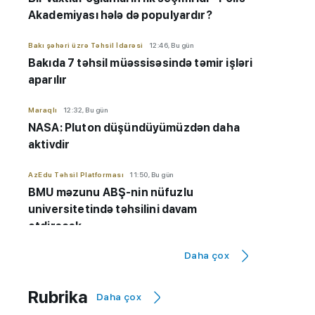
Akademiyası hələ də populyardır?
Bakı şəhəri üzrə Təhsil İdarəsi
12:46, Bu gün
Bakıda 7 təhsil müəssisəsində təmir işləri
aparılır
Maraqlı
12:32, Bu gün
NASA: Pluton düşündüyümüzdən daha
aktivdir
AzEdu Təhsil Platforması
11:50, Bu gün
BMU məzunu ABŞ-nin nüfuzlu
universitetində təhsilini davam
etdirəcək
Daha çox
AzEdu Təhsil Platforması
11:45, Bu gün
Naxçıvan məktəblərinə kompüter
paylanılıb
Rubrika
Daha çox