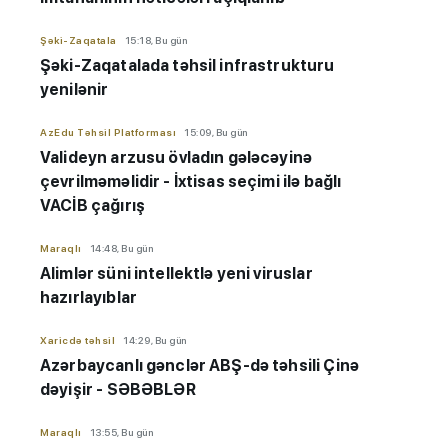
Şəki-Zaqatala
15:18, Bu gün
Şəki-Zaqatalada təhsil infrastrukturu
yenilənir
AzEdu Təhsil Platforması
15:09, Bu gün
Valideyn arzusu övladın gələcəyinə
çevrilməməlidir - İxtisas seçimi ilə bağlı
VACİB çağırış
Maraqlı
14:48, Bu gün
Alimlər süni intellektlə yeni viruslar
hazırlayıblar
Xaricdə təhsil
14:29, Bu gün
Azərbaycanlı gənclər ABŞ-də təhsili Çinə
dəyişir - SƏBƏBLƏR
Maraqlı
13:55, Bu gün