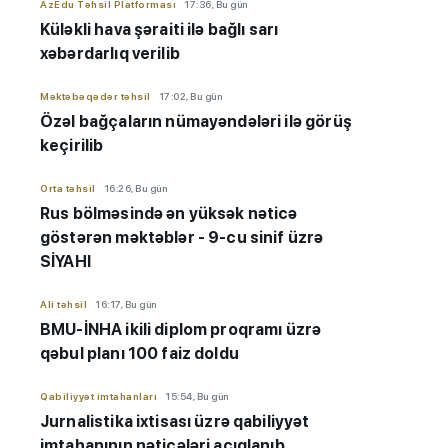
AzEdu Təhsil Platforması
17:36, Bu gün
Küləkli hava şəraiti ilə bağlı sarı
xəbərdarlıq verilib
Məktəbəqədər təhsil
17:02, Bu gün
Özəl bağçaların nümayəndələri ilə görüş
keçirilib
Orta təhsil
16:26, Bu gün
Rus bölməsində ən yüksək nəticə
göstərən məktəblər - 9-cu sinif üzrə
SİYAHI
Ali təhsil
16:17, Bu gün
BMU-İNHA ikili diplom proqramı üzrə
qəbul planı 100 faiz doldu
Qabiliyyət imtahanları
15:54, Bu gün
Jurnalistika ixtisası üzrə qabiliyyət
imtahanının nəticələri açıqlanıb