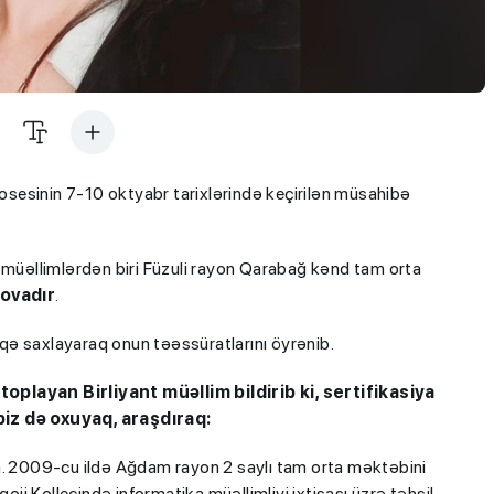
rosesinin 7-10 oktyabr tarixlərində keçirilən müsahibə
üəllimlərdən biri Füzuli rayon Qarabağ kənd tam orta
novadır
.
aqə saxlayaraq onun təəssüratlarını öyrənib.
layan Birliyant müəllim bildirib ki, sertifikasiya
biz də oxuyaq, araşdıraq:
 2009-cu ildə Ağdam rayon 2 saylı tam orta məktəbini
i Kollecində informatika müəllimliyi ixtisası üzrə təhsil