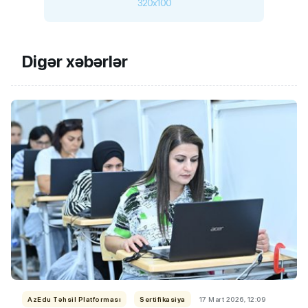
320x100
Digər xəbərlər
AzEdu Təhsil Platforması
Sertifikasiya
17 Mart 2026, 12:09