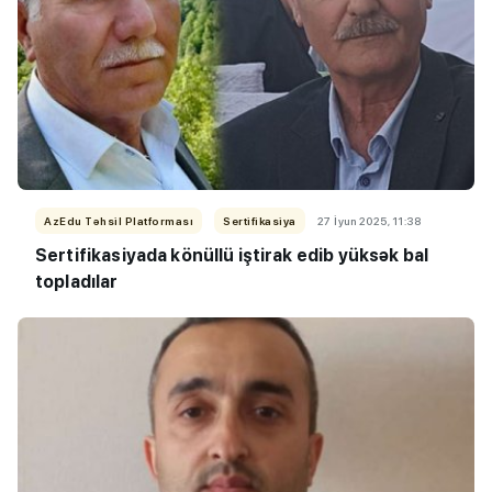
AzEdu Təhsil Platforması
Sertifikasiya
27 İyun 2025, 11:38
Sertifikasiyada könüllü iştirak edib yüksək bal
topladılar