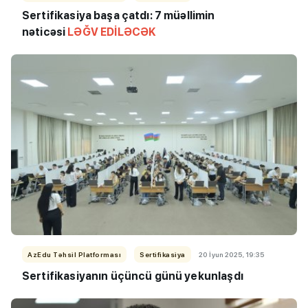
Sertifikasiya başa çatdı: 7 müəllimin
nəticəsi
LƏĞV EDİLƏCƏK
AzEdu Təhsil Platforması
Sertifikasiya
20 İyun 2025, 19:35
Sertifikasiyanın üçüncü günü yekunlaşdı