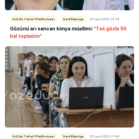
AzEdu Təhsil Platforması
Sertifikasiya
25 İyun 2025, 22:14
Gözünü arı sancan kimya müəllimi:
“Tək gözlə 55
bal topladım”
AzEdu Təhsil Platforması
Sertifikasiya
25 İyun 2025, 21:56