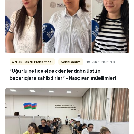
AzEdu Təhsil Platforması
Sertifikasiya
19 İyun 2025, 21:48
“Uğurlu nəticə əldə edənlər daha üstün
bacarıqlara sahibdirlər” - Naxçıvan müəllimləri