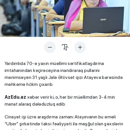
Yardımlıda 70-ə yaxın müəllimi sertifikatlaşdırma
imtahanından keçirəcəyinə inandıraraq pullarını
mənimsəyən 31 yaşlı Jalə Əlövsət qızı Atayeva barəsində
məhkəmə hökm çıxarıb.
AzEdu.az
xəbər verir ki, o, hər bir müəllimdən 3-4 min
manat alaraq dələduzluq edib.
Cinayət işi üzrə araşdırma zamanı Atayevanın bu əməli
“Uber” şirkətində taksi fəaliyyəti ilə məşğul olan şəxslərin