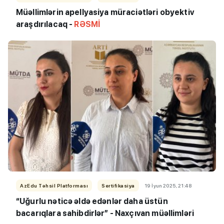
Müəllimlərin apellyasiya müraciətləri obyektiv
araşdırılacaq -
RƏSMİ
AzEdu Təhsil Platforması
Sertifikasiya
19 İyun 2025, 21:48
“Uğurlu nəticə əldə edənlər daha üstün
bacarıqlara sahibdirlər” - Naxçıvan müəllimləri