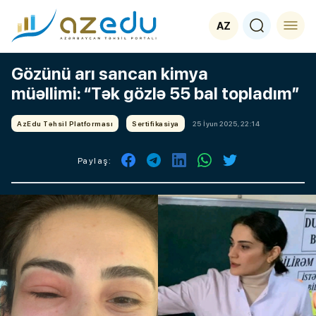
AZ
Gözünü arı sancan kimya
müəllimi: “Tək gözlə 55 bal topladım”
AzEdu Təhsil Platforması
Sertifikasiya
25 İyun 2025, 22:14
Paylaş: