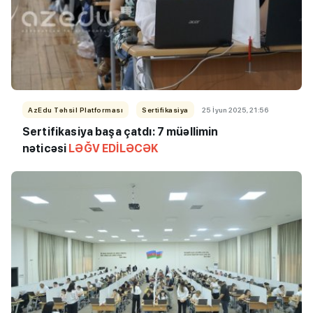
AzEdu Təhsil Platforması
Sertifikasiya
25 İyun 2025, 21:56
Sertifikasiya başa çatdı: 7 müəllimin
nəticəsi
LƏĞV EDİLƏCƏK