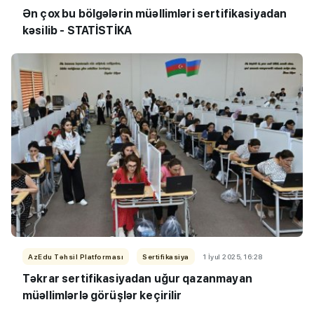
Ən çox bu bölgələrin müəllimləri sertifikasiyadan
kəsilib - STATİSTİKA
AzEdu Təhsil Platforması
Sertifikasiya
1 İyul 2025, 16:28
Təkrar sertifikasiyadan uğur qazanmayan
müəllimlərlə görüşlər keçirilir