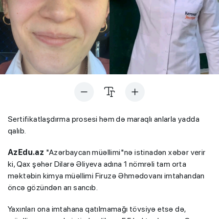
Sertifikatlaşdırma prosesi həm də maraqlı anlarla yadda
qalıb.
AzEdu.az
"Azərbaycan müəllimi"nə istinadən xəbər verir
ki, Qax şəhər Dilarə Əliyeva adına 1 nömrəli tam orta
məktəbin kimya müəllimi Firuzə Əhmədovanı imtahandan
öncə gözündən arı sancıb.
Yaxınları ona imtahana qatılmamağı tövsiyə etsə də,