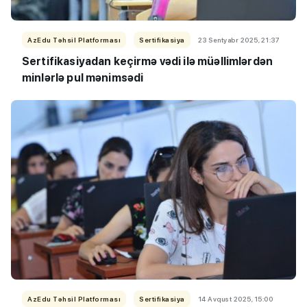
AzEdu Təhsil Platforması
Sertifikasiya
23 Sentyabr 2025, 21:37
Sertifikasiyadan keçirmə vədi ilə müəllimlərdən
minlərlə pul mənimsədi
AzEdu Təhsil Platforması
Sertifikasiya
14 Avqust 2025, 15:00