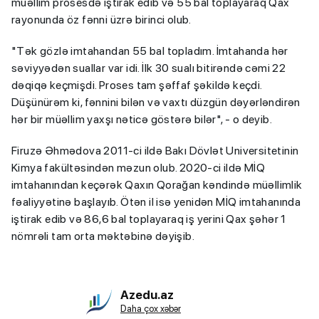
müəllim prosesdə iştirak edib və 55 bal toplayaraq Qax
rayonunda öz fənni üzrə birinci olub.
"Tək gözlə imtahandan 55 bal topladım. İmtahanda hər
səviyyədən suallar var idi. İlk 30 sualı bitirəndə cəmi 22
dəqiqə keçmişdi. Proses tam şəffaf şəkildə keçdi.
Düşünürəm ki, fənnini bilən və vaxtı düzgün dəyərləndirən
hər bir müəllim yaxşı nəticə göstərə bilər", - o deyib.
Firuzə Əhmədova 2011-ci ildə Bakı Dövlət Universitetinin
Kimya fakültəsindən məzun olub. 2020-ci ildə MİQ
imtahanından keçərək Qaxın Qorağan kəndində müəllimlik
fəaliyyətinə başlayıb. Ötən il isə yenidən MİQ imtahanında
iştirak edib və 86,6 bal toplayaraq iş yerini Qax şəhər 1
nömrəli tam orta məktəbinə dəyişib.
Azedu.az
Daha çox xəbər