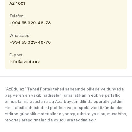
AZ 1001
Telefon:
+994 55 329-48-78
Whatsapp:
+994 55 329-48-78
E-poçt:
info@azedu.az
“AzEdu.az” Təhsil Portalı təhsil sahəsində ölkədə və dünyada
baş verən ən vacib hadisələri jurnalistikanın etik və şəffaflıq
prinsiplərinə əsaslanaraq Azərbaycan dilində operativ çatdırır.
Elm-təhsil sahəsindəki problem və perspektivləri özündə əks
etdirən gündəlik materiallarla yanaşı, rubrika yazıları, müsahibə,
reportaj, araşdırmaları da oxuculara təqdim edir.