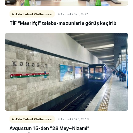
AzEdu Təhsil Platforması
4 Avqust 2026, 15:21
TİF “Maarifçi” tələbə-məzunlarla görüş keçirib
AzEdu Təhsil Platforması
4 Avqust 2026, 15:18
Avqustun 15-dən “28 May–Nizami”