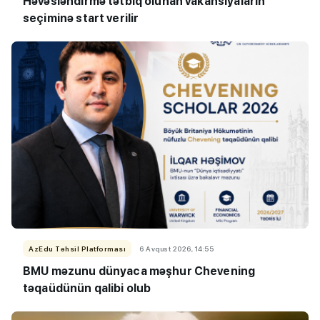
Həvəsləndirmə tətbiq olunan vakansiyaların
seçiminə start verilir
AzEdu Təhsil Platforması
6 Avqust 2026, 14:55
BMU məzunu dünyaca məşhur Chevening
təqaüdünün qalibi olub