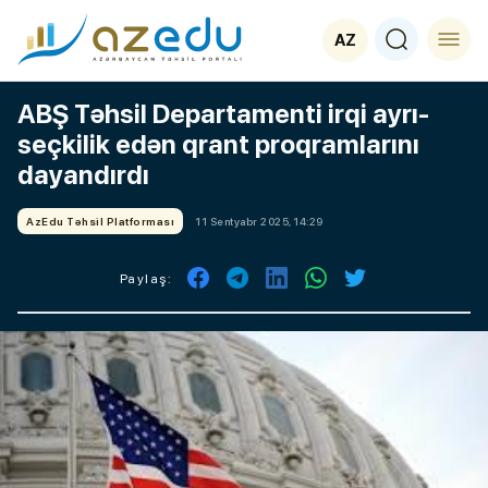
AZ
ABŞ Təhsil Departamenti irqi ayrı-
seçkilik edən qrant proqramlarını
dayandırdı
AzEdu Təhsil Platforması
11 Sentyabr 2025, 14:29
Paylaş: