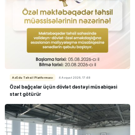
AzEdu Təhsil Platforması
4 Avqust 2026, 17:48
Özəl bağçalar üçün dövlət dəstəyi müsabiqəsi
start götürür