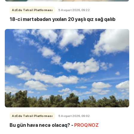
AzEdu Təhsil Platforması
5 Avqust 2026, 09:22
18-ci mərtəbədən yıxılan 20 yaşlı qız sağ qalıb
AzEdu Təhsil Platforması
5 Avqust 2026, 09:02
Bu gün hava necə olacaq? -
PROQNOZ