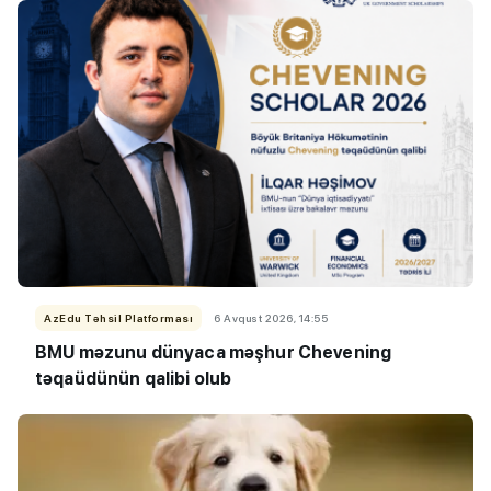
AzEdu Təhsil Platforması
6 Avqust 2026, 14:55
BMU məzunu dünyaca məşhur Chevening
təqaüdünün qalibi olub