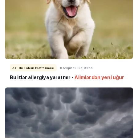
AzEdu Təhsil Platforması
6 Avqust 2026, 08:56
Bu itlər allergiya yaratmır -
Alimlərdən yeni uğur