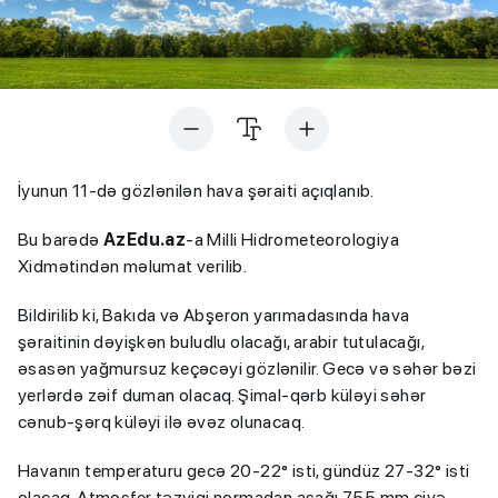
İyunun 11-də gözlənilən hava şəraiti açıqlanıb.
Bu barədə
AzEdu.az
-a Milli Hidrometeorologiya
Xidmətindən məlumat verilib.
Bildirilib ki, Bakıda və Abşeron yarımadasında hava
şəraitinin dəyişkən buludlu olacağı, arabir tutulacağı,
əsasən yağmursuz keçəcəyi gözlənilir. Gecə və səhər bəzi
yerlərdə zəif duman olacaq. Şimal-qərb küləyi səhər
cənub-şərq küləyi ilə əvəz olunacaq.
Havanın temperaturu gecə 20-22° isti, gündüz 27-32° isti
olacaq. Atmosfer təzyiqi normadan aşağı 755 mm civə