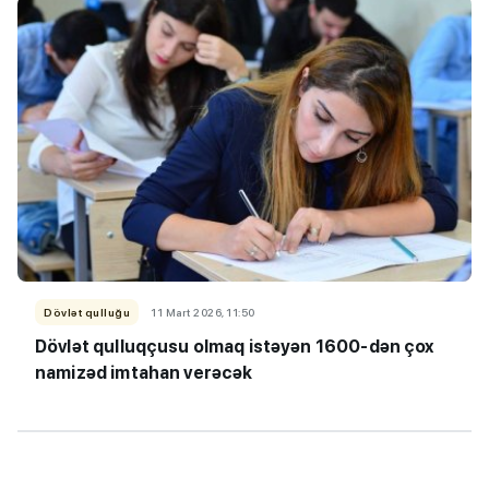
Dövlət qulluğu
11 Mart 2026, 11:50
Dövlət qulluqçusu olmaq istəyən 1600-dən çox
namizəd imtahan verəcək