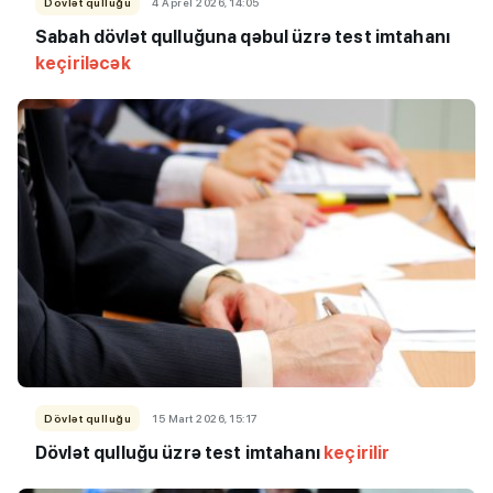
Dövlət qulluğu
4 Aprel 2026, 14:05
Sabah dövlət qulluğuna qəbul üzrə test imtahanı
keçiriləcək
Dövlət qulluğu
15 Mart 2026, 15:17
Dövlət qulluğu üzrə test imtahanı
keçirilir