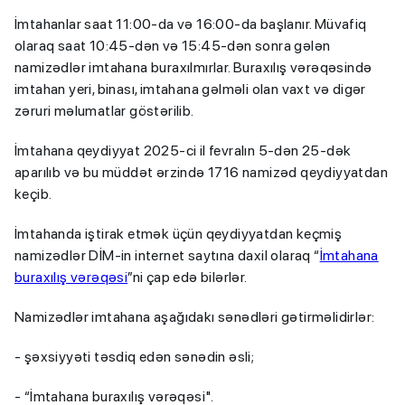
İmtahanlar saat 11:00-da və 16:00-da başlanır. Müvafiq
olaraq saat 10:45-dən və 15:45-dən sonra gələn
namizədlər imtahana buraxılmırlar. Buraxılış vərəqəsində
imtahan yeri, binası, imtahana gəlməli olan vaxt və digər
zəruri məlumatlar göstərilib.
İmtahana qeydiyyat 2025-ci il fevralın 5-dən 25-dək
aparılıb və bu müddət ərzində 1716 namizəd qeydiyyatdan
keçib.
İmtahanda iştirak etmək üçün qeydiyyatdan keçmiş
namizədlər DİM-in internet saytına daxil olaraq “
İmtahana
buraxılış vərəqəsi
”ni çap edə bilərlər.
Namizədlər imtahana aşağıdakı sənədləri gətirməlidirlər:
- şəxsiyyəti təsdiq edən sənədin əsli;
- “İmtahana buraxılış vərəqəsi".