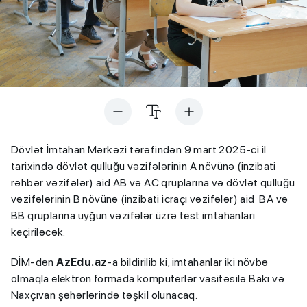
Dövlət İmtahan Mərkəzi tərəfindən 9 mart 2025-ci il
tarixində dövlət qulluğu vəzifələrinin A növünə (inzibati
rəhbər vəzifələr) aid AB və AC qruplarına və dövlət qulluğu
vəzifələrinin B növünə (inzibati icraçı vəzifələr) aid BA və
BB qruplarına uyğun vəzifələr üzrə test imtahanları
keçiriləcək.
DİM-dən
AzEdu.az
-a bildirilib ki, imtahanlar iki növbə
olmaqla elektron formada kompüterlər vasitəsilə Bakı və
Naxçıvan şəhərlərində təşkil olunacaq.