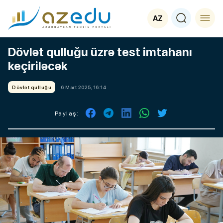
AZ
Dövlət qulluğu üzrə test imtahanı
keçiriləcək
Dövlət qulluğu
6 Mart 2025, 16:14
Paylaş: