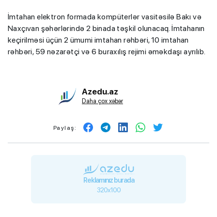
İmtahan elektron formada kompüterlər vasitəsilə Bakı və
Naxçıvan şəhərlərində 2 binada təşkil olunacaq. İmtahanın
keçirilməsi üçün 2 ümumi imtahan rəhbəri, 10 imtahan
rəhbəri, 59 nəzarətçi və 6 buraxılış rejimi əməkdaşı ayrılıb.
Azedu.az
Daha çox xəbər
Paylaş:
Reklamınız burada
320x100