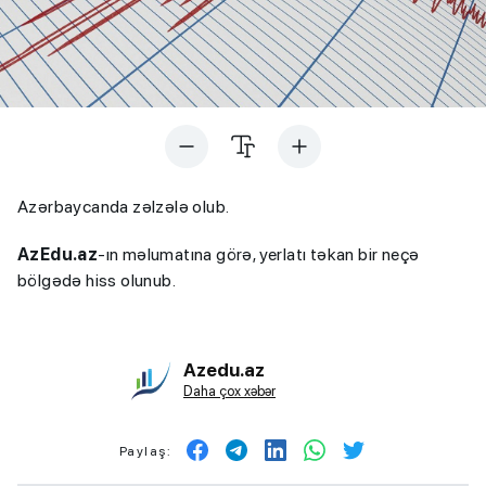
Azərbaycanda zəlzələ olub.
AzEdu.az
-ın məlumatına görə, yerlatı təkan bir neçə
bölgədə hiss olunub.
Azedu.az
Daha çox xəbər
Paylaş: