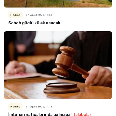
Hadisə
5 Avqust 2026, 15:51
Sabah güclü külək əsəcək
Hadisə
5 Avqust 2026, 14:13
İmtahan nəticələrində qalmaqal:
tələbələr