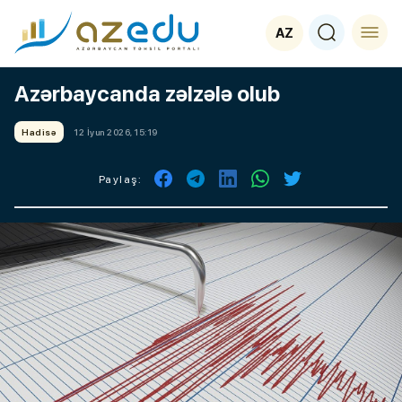
AZ
Azərbaycanda zəlzələ olub
Hadisə
12 İyun 2026, 15:19
Paylaş: