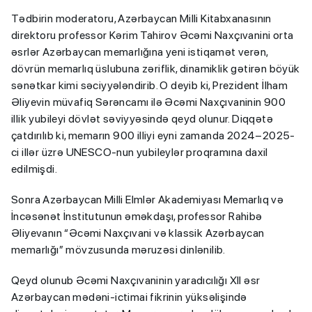
Tədbirin moderatoru, Azərbaycan Milli Kitabxanasının
direktoru professor Kərim Tahirov Əcəmi Naxçıvanini orta
əsrlər Azərbaycan memarlığına yeni istiqamət verən,
dövrün memarlıq üslubuna zəriflik, dinamiklik gətirən böyük
sənətkar kimi səciyyələndirib. O deyib ki, Prezident İlham
Əliyevin müvafiq Sərəncamı ilə Əcəmi Naxçıvaninin 900
illik yubileyi dövlət səviyyəsində qeyd olunur. Diqqətə
çatdırılıb ki, memarın 900 illiyi eyni zamanda 2024–2025-
ci illər üzrə UNESCO-nun yubileylər proqramına daxil
edilmişdi.
Sonra Azərbaycan Milli Elmlər Akademiyası Memarlıq və
İncəsənət İnstitutunun əməkdaşı, professor Rahibə
Əliyevanın “Əcəmi Naxçıvani və klassik Azərbaycan
memarlığı” mövzusunda məruzəsi dinlənilib.
Qeyd olunub Əcəmi Naxçıvaninin yaradıcılığı XII əsr
Azərbaycan mədəni-ictimai fikrinin yüksəlişində