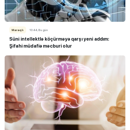
Maraqlı
10:44, Bu gün
Süni intellektlə köçürməyə qarşı yeni addım:
Şifahi müdafiə məcburi olur