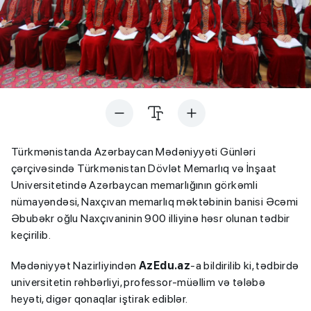
Türkmənistanda Azərbaycan Mədəniyyəti Günləri
çərçivəsində Türkmənistan Dövlət Memarlıq və İnşaat
Universitetində Azərbaycan memarlığının görkəmli
nümayəndəsi, Naxçıvan memarlıq məktəbinin banisi Əcəmi
Əbubəkr oğlu Naxçıvaninin 900 illiyinə həsr olunan tədbir
keçirilib.
Mədəniyyət Nazirliyindən
AzEdu
.az
-a bildirilib ki, tədbirdə
universitetin rəhbərliyi, professor-müəllim və tələbə
heyəti, digər qonaqlar iştirak ediblər.