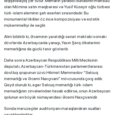
diqqətəlayiq yer tutur. Memarın yaradıcı dühasının məhsulu
olan Möminə xatın məqbərəsi və Yusif Küseyir oğlu türbəsi
türk-islam aləminin şah əsərləri sırasındadır. Bu
monumental tikililər öz incə kompozisiyası və estetik
mükəmməlliyi ilə seçilir.
Alim bildirib ki, Əcəminin yaratdığı sənət məktəbi sonrakı
dövrlərdə Azərbaycanla yanaşı, Yaxın Şərq ölkələrinin
memarlığına da güclü təsir göstərib.
Daha sonra Azərbaycan Respublikası Milli Məclisinin
deputatı, Azərbaycan-Türkmənistan parlamentlərarası
dostluq qrupunun üzvü Hikmət Məmmədov “Səlcuq
memarlığı və Əcəmi Naxçıvani” mövzusunda çıxış edib.
Qeyd olunub ki, əgər Səlcuq memarlığı türk-islam
memarlığının zirvələrindən hesab edilirsə, onun Azərbaycan
qolunun ən böyük nümayəndəsi Əcəmi Naxçıvanidir.
Sonda məruzəçilər auditoriyanı maraqlandıran sualları
cavablandırıblar.