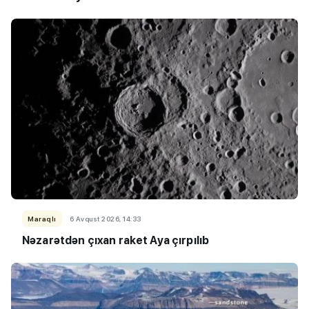
Maraqlı
6 Avqust 2026, 14:33
Nəzarətdən çıxan raket Aya çırpılıb