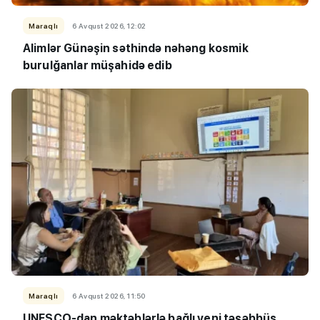
Maraqlı
6 Avqust 2026, 12:02
Alimlər Günəşin səthində nəhəng kosmik
burulğanlar müşahidə edib
Maraqlı
6 Avqust 2026, 11:50
UNESCO-dan məktəblərlə bağlı yeni təşəbbüs