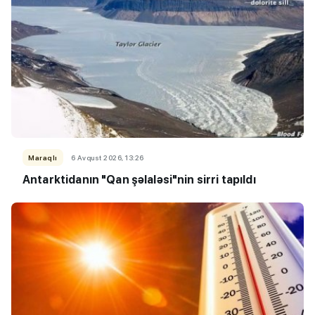
Maraqlı
6 Avqust 2026, 13:26
Antarktidanın "Qan şəlaləsi"nin sirri tapıldı