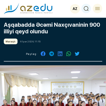
AZ
Aşqabadda Əcəmi Naxçıvaninin 900
illiyi qeyd olundu
Maraqlı
6 İyun 2026, 11:15
Paylaş: