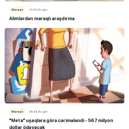
Maraqlı
10:09, Bu gün
Alimlərdən maraqlı araşdırma
Maraqlı
08:48, Bu gün
"Meta" uşaqlara görə cərimələndi - 567 milyon
dollar ödəyəcək