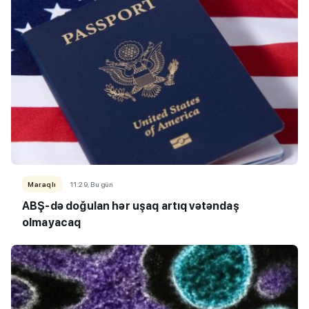
Maraqlı
11:29, Bu gün
ABŞ-də doğulan hər uşaq artıq vətəndaş
olmayacaq