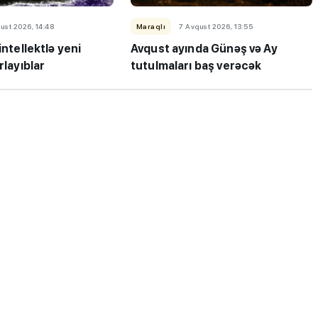
ust 2026, 14:48
Maraqlı
7 Avqust 2026, 13:55
intellektlə yeni
Avqust ayında Günəş və Ay
rlayıblar
tutulmaları baş verəcək
ı”- MİQ,
"Həftənin təhsil icmalı": Qəbul
r və qəbul
marafonu başa çatdı,
müəllimlərin nəticələri dəyişdi..