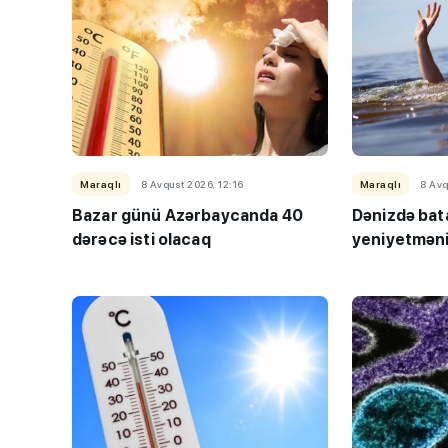
Maraqlı
8 Avqust 2026, 12:16
Maraqlı
8 Avq
Bazar günü Azərbaycanda 40
Dənizdə bata
dərəcə isti olacaq
yeniyetmənin