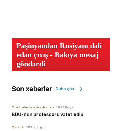
Paşinyandan Rusiyanı dəli
edən çıxış - Bakıya mesaj
göndərdi
Son xəbərlər
Daha çox
Müəllimlər və elm adamları
10:21, Bu gün
BDU-nun professoru vəfat edib
Maraqlı
09:45, Bu gün