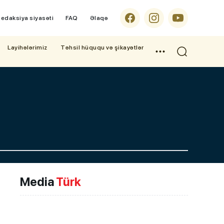
edaksiya siyasəti
FAQ
Əlaqə
Layihələrimiz
Təhsil hüququ və şikayətlər
Media
Türk