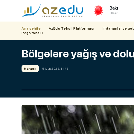
Bakı
Clear
Ana səhifə
AzEdu Təhsil Platforması
İmtahanlar və qə
Peşə təhsili
Bölgələrə yağış və dolu
Maraqlı
5 İyun 2026, 11:43