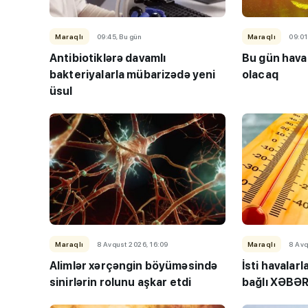
Maraqlı
09:45, Bu gün
Maraqlı
09:01
Antibiotiklərə davamlı
Bu gün hava 
bakteriyalarla mübarizədə yeni
olacaq
üsul
Maraqlı
8 Avqust 2026, 16:09
Maraqlı
8 Avq
Alimlər xərçəngin böyüməsində
İsti havalarl
sinirlərin rolunu aşkar etdi
bağlı XƏBƏ