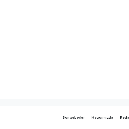
iplom
MİQ balına görə Bakı üzrə
 imtahanları
birinci, respublika üzrə beşi
OLDU
Son xəbərlər
Haqqımızda
Reda