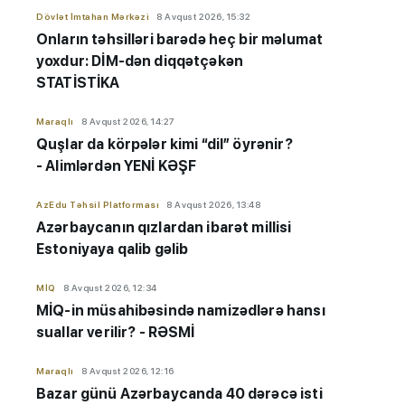
Dövlət İmtahan Mərkəzi
8 Avqust 2026, 15:32
Onların təhsilləri barədə heç bir məlumat
yoxdur: DİM-dən diqqətçəkən
STATİSTİKA
Maraqlı
8 Avqust 2026, 14:27
Quşlar da körpələr kimi “dil” öyrənir?
- Alimlərdən YENİ KƏŞF
AzEdu Təhsil Platforması
8 Avqust 2026, 13:48
Azərbaycanın qızlardan ibarət millisi
Estoniyaya qalib gəlib
MİQ
8 Avqust 2026, 12:34
MİQ-in müsahibəsində namizədlərə hansı
suallar verilir? - RƏSMİ
Maraqlı
8 Avqust 2026, 12:16
Bazar günü Azərbaycanda 40 dərəcə isti