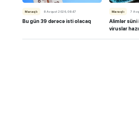
Maraqlı
8 Avqust 2026, 08:47
Maraqlı
7 Avq
Bu gün 39 dərəcə isti olacaq
Alimlər süni 
viruslar hazı
“Həftənin təhsil icmal
lisey seçimi, bağçala
imtahanları...