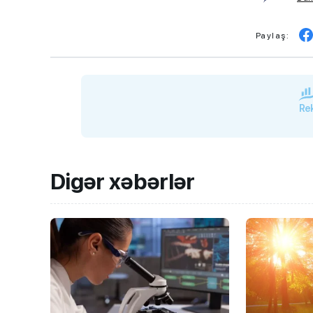
Paylaş:
Rek
Digər xəbərlər