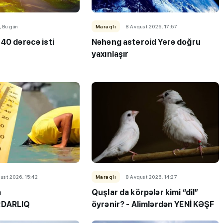
, Bu gün
Maraqlı
8 Avqust 2026, 17:57
40 dərəcə isti
Nəhəng asteroid Yerə doğru
yaxınlaşır
ust 2026, 15:42
Maraqlı
8 Avqust 2026, 14:27
a
Quşlar da körpələr kimi “dil”
RDARLIQ
öyrənir? - Alimlərdən YENİ KƏŞF