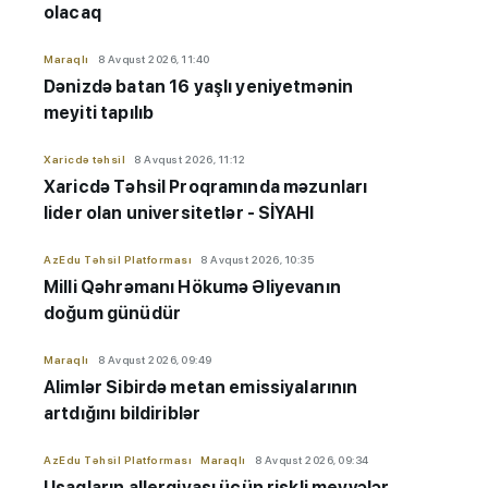
olacaq
Maraqlı
8 Avqust 2026, 11:40
Dənizdə batan 16 yaşlı yeniyetmənin
meyiti tapılıb
Xaricdə təhsil
8 Avqust 2026, 11:12
Xaricdə Təhsil Proqramında məzunları
lider olan universitetlər - SİYAHI
AzEdu Təhsil Platforması
8 Avqust 2026, 10:35
Milli Qəhrəmanı Hökumə Əliyevanın
doğum günüdür
Maraqlı
8 Avqust 2026, 09:49
Alimlər Sibirdə metan emissiyalarının
artdığını bildiriblər
AzEdu Təhsil Platforması
Maraqlı
8 Avqust 2026, 09:34
Uşaqların allergiyası üçün riskli meyvələr