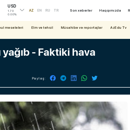
USD
AZ
EN
RU
TR
Son xəbərlər
Haqqımızda
R
1.70
0.00%
bul məsələləri
Elm və təhsil
Müsahibə və reportajlar
AzEdu Tv
 yağıb - Faktiki hava
Paylaş: