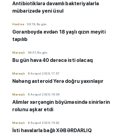
Antibiotiklərə davamlı bakteriyalarla
mübarizədə yeni üsul
Hadisə
09:19, Bu gün
Goranboyda evdən 18 yaşlı qızın meyiti
tapılıb
Maraqlı
09:01, Bu gün
Bu gün hava 40 dərəcə isti olacaq
Maraqlı
8 Avqust 2026, 17:57
Nəhəng asteroid Yerə doğru yaxınlaşır
Maraqlı
8 Avqust 2026, 16:09
Alimlər xərçəngin böyüməsində sinirlərin
rolunu aşkar etdi
Maraqlı
8 Avqust 2026, 15:42
İsti havalarla bağlı XƏBƏRDARLIQ