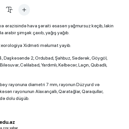
ə ərazisində hava şəraiti əsasən yağmursuz keçib, lakin
 arabir şimşək çaxıb, yağış yağıb.
eteorologiya Xidməti məlumat yayıb.
4, Daşkəsəndə 2, Ordubad, Şahbuz, Sədərək, Göygöl,
iləsuvar, Cəlilabad, Yardımlı, Kəlbəcər, Laçın, Qubadlı,
bəy rayonuna diametri 7 mm, rayonun Düzyurd və
əsən rayonunun Alaxançallı, Qaratağlar, Qaraqullar,
 də dolu düşüb.
edu.az
a çox xəbər