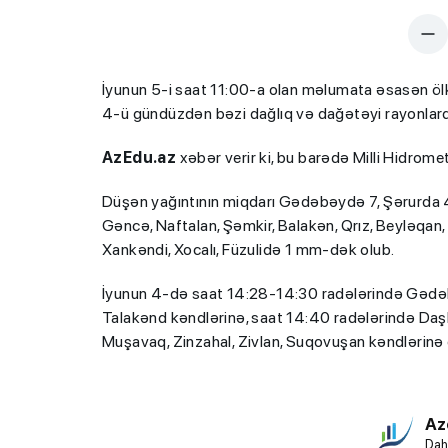
İyunun 5-i saat 11:00-a olan məlumata əsasən ölk
4-ü gündüzdən bəzi dağlıq və dağətəyi rayonlarda
AzEdu.az
xəbər verir ki, bu barədə Milli Hidrom
Düşən yağıntının miqdarı Gədəbəydə 7, Şərurda 
Gəncə, Naftalan, Şəmkir, Balakən, Qrız, Beyləqan, B
Xankəndi, Xocalı, Füzulidə 1 mm-dək olub.
İyunun 4-də saat 14:28-14:30 radələrində Gədə
Talakənd kəndlərinə, saat 14:40 radələrində Daşk
Muşavaq, Zinzahal, Zivlan, Suqovuşan kəndlərinə
Az
Dah