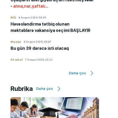
-
alma,nar,şaftalı...
MİQ
8 Avqust 2026, 09:03
Həvəsləndirmə tətbiq olunan
məktəblərə vakansiya seçimi BAŞLAYIR
Maraqlı
8 Avqust 2026, 08:47
Bu gün 39 dərəcə isti olacaq
Ali təhsil
7 Avqust 2026, 22:22
Universitet seçərkən bunları da
düşünün! - Rektordan abituriyentlərə
Daha çox
ÇAĞIRIŞ
Rubrika
Daha çox
Hadisə
7 Avqust 2026, 20:16
Ağdaşda erkən nikahın qarşısı alındı
AzEdu Təhsil Platforması
7 Avqust 2026, 17:36
Küləkli hava şəraiti ilə bağlı sarı