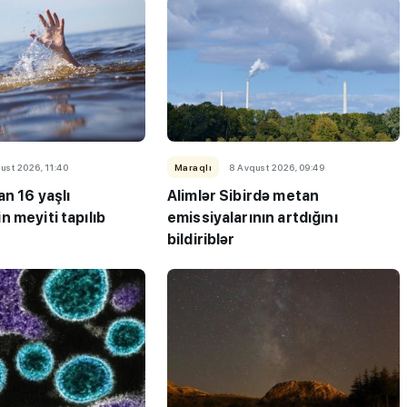
ust 2026, 11:40
Maraqlı
8 Avqust 2026, 09:49
n 16 yaşlı
Alimlər Sibirdə metan
 meyiti tapılıb
emissiyalarının artdığını
bildiriblər