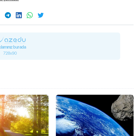
lamınız burada
728x90