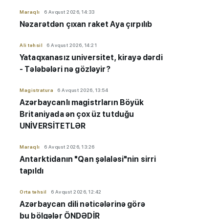
Maraqlı
6 Avqust 2026, 14:33
Nəzarətdən çıxan raket Aya çırpılıb
Ali təhsil
6 Avqust 2026, 14:21
Yataqxanasız universitet, kirayə dərdi
- Tələbələri nə gözləyir?
Magistratura
6 Avqust 2026, 13:54
Azərbaycanlı magistrların Böyük
Britaniyada ən çox üz tutduğu
UNİVERSİTETLƏR
Maraqlı
6 Avqust 2026, 13:26
Antarktidanın "Qan şəlaləsi"nin sirri
tapıldı
Orta təhsil
6 Avqust 2026, 12:42
Azərbaycan dili nəticələrinə görə
bu bölgələr ÖNDƏDİR