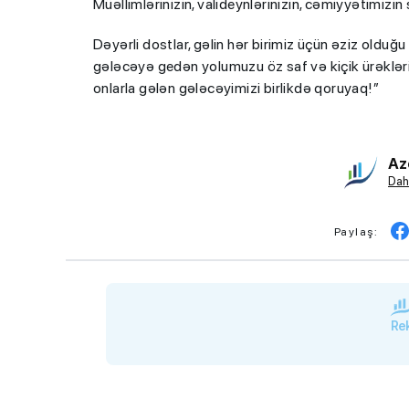
Müəllimlərinizin, valideynlərinizin, cəmiyyətimizin 
Dəyərli dostlar, gəlin hər birimiz üçün əziz olduğ
gələcəyə gedən yolumuzu öz saf və kiçik ürəkləri 
onlarla gələn gələcəyimizi birlikdə qoruyaq!”
Az
Dah
Paylaş:
Rek