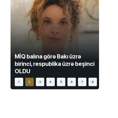
Qəbul imtahanları
6 Avqust 2026, 10:13
Bu ixtisasları seçənlər gələcəyin əmək
bazarında üstün OLACAQ
Kolleclər
6 Avqust 2026, 10:01
Qabiliyyət imtahanlarında iştirak
edənlərin sayı artıb
Maraqlı
6 Avqust 2026, 09:41
MİQ balına görə Bakı üzrə
MİQ-d
Bəzi rayonlarda yağış yağıb -
FAKTİKİ
birinci, respublika üzrə beşinci
namiz
HAVA
OLDU
ərzin
Magistratura
6 Avqust 2026, 09:21
1
2
3
4
5
6
7
8
Magistratura üzrə ən az seçilən 5
universitet -
SİYAHI