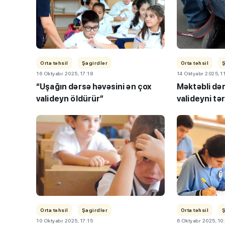
Orta təhsil
Şagirdlər
Orta təhsil
16 Oktyabr 2025, 17:18
14 Oktyabr 2025, 1
“Uşağın dərsə həvəsini ən çox
Məktəbli dər
valideyn öldürür”
valideyni tə
TİF “Maarifçi” tə
məzunlarla görüş
Orta təhsil
Şagirdlər
Orta təhsil
10 Oktyabr 2025, 17:15
6 Oktyabr 2025, 10