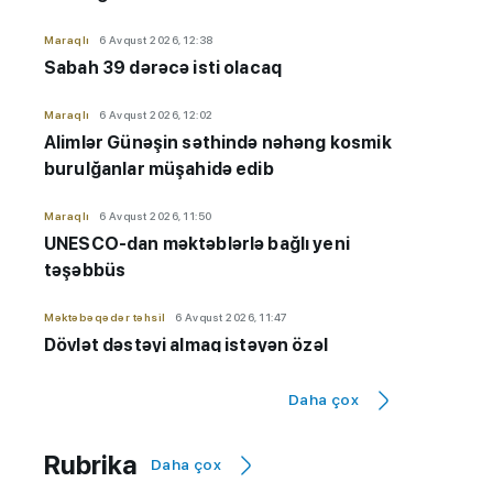
Maraqlı
6 Avqust 2026, 12:38
Sabah 39 dərəcə isti olacaq
Maraqlı
6 Avqust 2026, 12:02
Alimlər Günəşin səthində nəhəng kosmik
burulğanlar müşahidə edib
Maraqlı
6 Avqust 2026, 11:50
UNESCO-dan məktəblərlə bağlı yeni
təşəbbüs
Məktəbəqədər təhsil
6 Avqust 2026, 11:47
Dövlət dəstəyi almaq istəyən özəl
bağçaların kameraları olmalıdır
Daha çox
İmtahanlar və qəbul məsələləri
6 Avqust 2026, 11:32
Qiyabi təhsil "risk zonası"ndadır? - "Yeni
Rubrika
Daha çox
qaydaların tətbiqinə ehtiyac var"