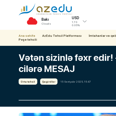
USD
Bakı
1.70
Clouds
0.05%
Ana səhifə
AzEdu Təhsil Platforması
İmtahanlar və qə
Peşə təhsili
Vətən sizinlə fəxr edir
cilərə MESAJ
Orta təhsil
Şagirdlər
15 Sentyabr 2025, 15:47