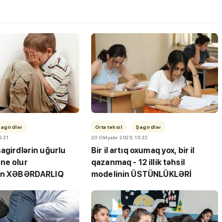
"Həftənin təhsil icmalı": Qəbul
Ötən hə
Şagirdlər
Orta təhsil
Şagirdlər
marafonu başa çatdı,
- "Həft
5:21
20 Oktyabr 2025, 10:22
müəllimlərin nəticələri dəyişdi...
agirdlərin uğurlu
Bir il artıq oxumaq yox, bir il
ne olur
qazanmaq - 12 illik təhsil
dan XƏBƏRDARLIQ
modelinin ÜSTÜNLÜKLƏRİ