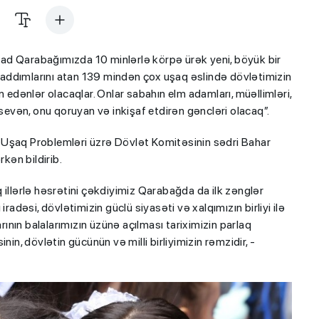
ad Qarabağımızda 10 minlərlə körpə ürək yeni, böyük bir
ək addımlarını atan 139 mindən çox uşaq əslində dövlətimizin
dənlər olacaqlar. Onlar sabahın elm adamları, müəllimləri,
 sevən, onu qoruyan və inkişaf etdirən gəncləri olacaq”.
 və Uşaq Problemləri üzrə Dövlət Komitəsinin sədri Bahar
rkən bildirib.
 illərlə həsrətini çəkdiyimiz Qarabağda da ilk zənglər
radəsi, dövlətimizin güclü siyasəti və xalqımızın birliyi ilə
nın balalarımızın üzünə açılması tariximizin parlaq
in, dövlətin gücünün və milli birliyimizin rəmzidir, -