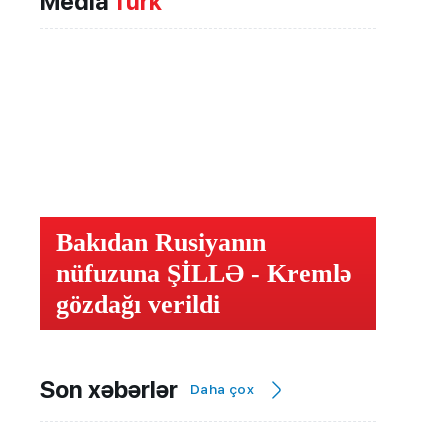
Media
Türk
Bakıdan Rusiyanın
nüfuzuna ŞİLLƏ - Kremlə
gözdağı verildi
Son xəbərlər
Daha çox