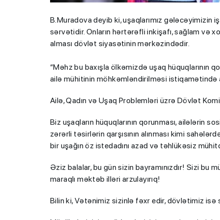
B.Muradova deyib ki, uşaqlarımız gələcəyimizin işı
sərvətidir. Onların hərtərəfli inkişafı, sağlam və 
alması dövlət siyasətinin mərkəzindədir.
“Məhz bu baxışla ölkəmizdə uşaq hüquqlarının qorun
ailə mühitinin möhkəmləndirilməsi istiqamətində ar
Ailə, Qadın və Uşaq Problemləri üzrə Dövlət Komit
Biz uşaqların hüquqlarının qorunması, ailələrin so
zərərli təsirlərin qarşısının alınması kimi sahəl
bir uşağın öz istedadını azad və təhlükəsiz mühitd
Əziz balalar, bu gün sizin bayramınızdır! Sizi bu m
maraqlı məktəb illəri arzulayırıq!
Bilin ki, Vətənimiz sizinlə fəxr edir, dövlətimiz is