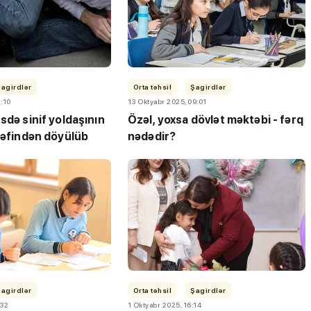
Şagirdlər
Orta təhsil
Şagirdlər
1:10
13 Oktyabr 2025, 09:01
sdə sinif yoldaşının
Özəl, yoxsa dövlət məktəbi - fərq
rəfindən döyülüb
nədədir?
"3-5 balı çatmadığı üçün
ləbə-
gələcəyin həkimi kimya
 keçirib
müəllimi olur"
Şagirdlər
Orta təhsil
Şagirdlər
:32
1 Oktyabr 2025, 16:14