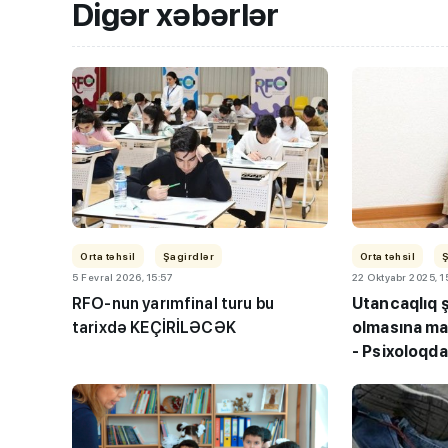
Digər xəbərlər
“Həftənin təhsil icmalı”- MİQ,
Orta təhsil
Şagirdlər
Orta təhsil
lisey seçimi, bağçalar və qəbul
5 Fevral 2026, 15:57
22 Oktyabr 2025, 1
imtahanları...
RFO-nun yarımfinal turu bu
Utancaqlıq ş
tarixdə KEÇİRİLƏCƏK
olmasına ma
- Psixoloq