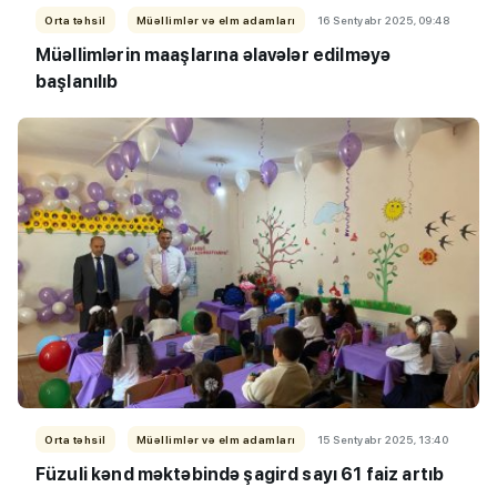
Orta təhsil
Müəllimlər və elm adamları
16 Sentyabr 2025, 09:48
Müəllimlərin maaşlarına əlavələr edilməyə
başlanılıb
Orta təhsil
Müəllimlər və elm adamları
15 Sentyabr 2025, 13:40
Füzuli kənd məktəbində şagird sayı 61 faiz artıb