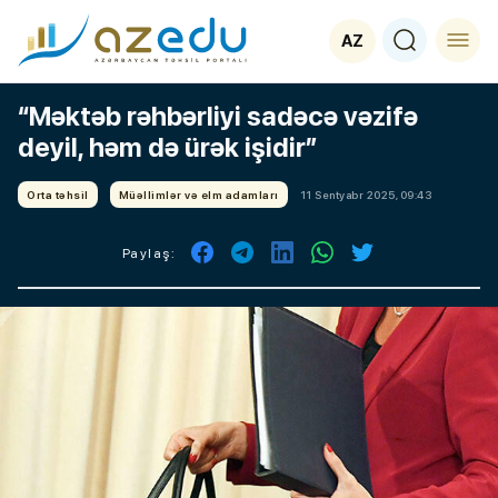
AZ
“Məktəb rəhbərliyi sadəcə vəzifə
deyil, həm də ürək işidir”
Orta təhsil
Müəllimlər və elm adamları
11 Sentyabr 2025, 09:43
Paylaş: