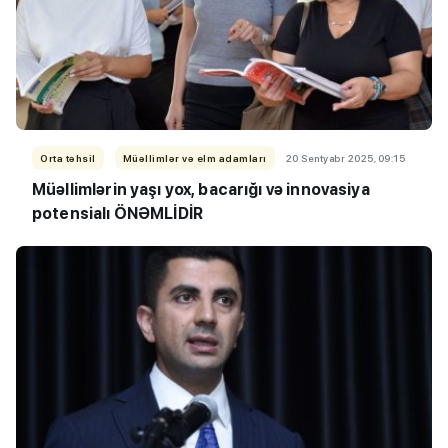
Orta təhsil
Müəllimlər və elm adamları
20 Sentyabr 2025, 09:15
Müəllimlərin yaşı yox, bacarığı və innovasiya
potensialı ÖNƏMLİDİR