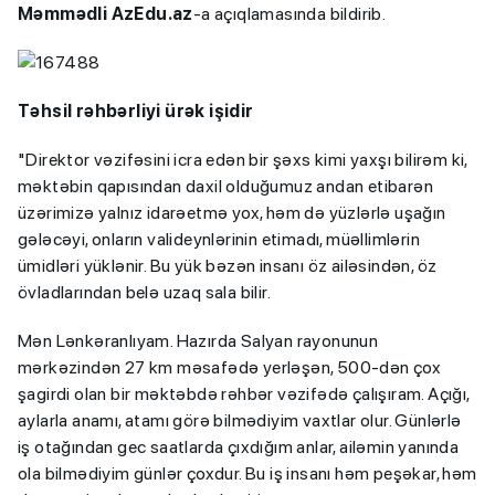
Məmmədli AzEdu.az
-a açıqlamasında bildirib.
Təhsil rəhbərliyi ürək işidir
"Direktor vəzifəsini icra edən bir şəxs kimi yaxşı bilirəm ki,
məktəbin qapısından daxil olduğumuz andan etibarən
üzərimizə yalnız idarəetmə yox, həm də yüzlərlə uşağın
gələcəyi, onların valideynlərinin etimadı, müəllimlərin
ümidləri yüklənir. Bu yük bəzən insanı öz ailəsindən, öz
övladlarından belə uzaq sala bilir.
Mən Lənkəranlıyam. Hazırda Salyan rayonunun
mərkəzindən 27 km məsafədə yerləşən, 500-dən çox
şagirdi olan bir məktəbdə rəhbər vəzifədə çalışıram. Açığı,
aylarla anamı, atamı görə bilmədiyim vaxtlar olur. Günlərlə
iş otağından gec saatlarda çıxdığım anlar, ailəmin yanında
ola bilmədiyim günlər çoxdur. Bu iş insanı həm peşəkar, həm