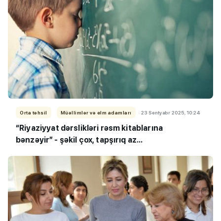
Orta təhsil
Müəllimlər və elm adamları
23 Sentyabr 2025, 10:24
“Riyaziyyat dərslikləri rəsm kitablarına
bənzəyir”
- şəkil çox, tapşırıq az...