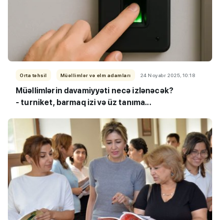
Orta təhsil
Müəllimlər və elm adamları
24 Noyabr 2025, 10:18
Müəllimlərin davamiyyəti necə izlənəcək?
- turniket, barmaq izi və üz tanıma...