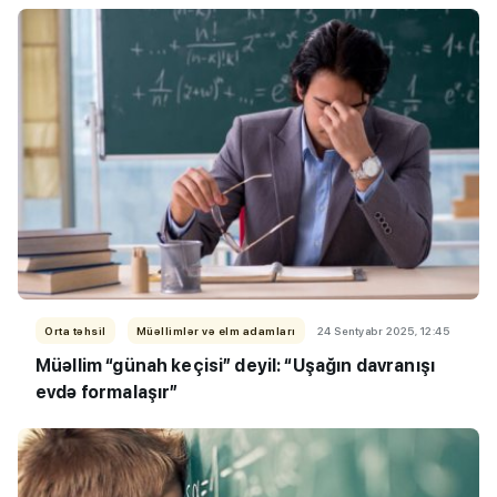
Orta təhsil
Müəllimlər və elm adamları
24 Sentyabr 2025, 12:45
Müəllim “günah keçisi” deyil: “Uşağın davranışı
evdə formalaşır”