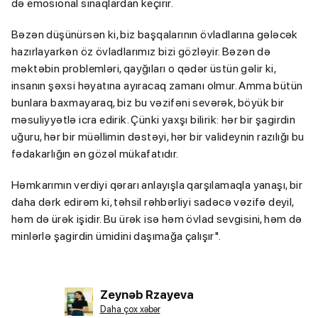
də emosional sınaqlardan keçirir.
Bəzən düşünürsən ki, biz başqalarının övladlarına gələcək
hazırlayarkən öz övladlarımız bizi gözləyir. Bəzən də
məktəbin problemləri, qayğıları o qədər üstün gəlir ki,
insanın şəxsi həyatına ayıracaq zamanı olmur. Amma bütün
bunlara baxmayaraq, biz bu vəzifəni sevərək, böyük bir
məsuliyyətlə icra edirik. Çünki yaxşı bilirik: hər bir şagirdin
uğuru, hər bir müəllimin dəstəyi, hər bir valideynin razılığı bu
fədakarlığın ən gözəl mükafatıdır.
Həmkarımın verdiyi qərarı anlayışla qarşılamaqla yanaşı, bir
daha dərk edirəm ki, təhsil rəhbərliyi sadəcə vəzifə deyil,
həm də ürək işidir. Bu ürək isə həm övlad sevgisini, həm də
minlərlə şagirdin ümidini daşımağa çalışır".
Zeynəb Rzayeva
Daha çox xəbər