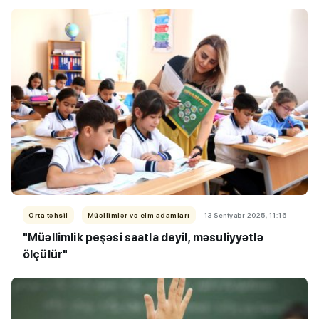
Orta təhsil
Müəllimlər və elm adamları
13 Sentyabr 2025, 11:16
"Müəllimlik peşəsi saatla deyil, məsuliyyətlə
ölçülür"