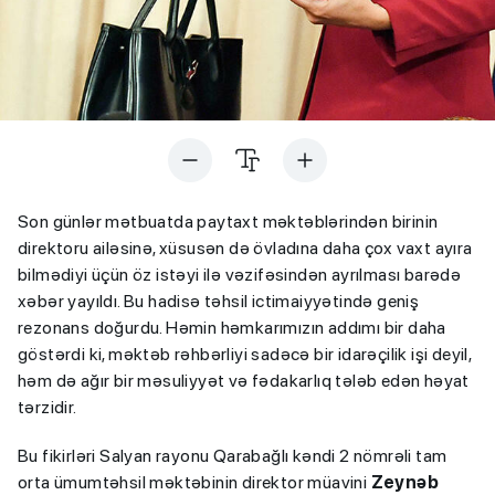
Son günlər mətbuatda paytaxt məktəblərindən birinin
direktoru ailəsinə, xüsusən də övladına daha çox vaxt ayıra
bilmədiyi üçün öz istəyi ilə vəzifəsindən ayrılması barədə
xəbər yayıldı. Bu hadisə təhsil ictimaiyyətində geniş
rezonans doğurdu. Həmin həmkarımızın addımı bir daha
göstərdi ki, məktəb rəhbərliyi sadəcə bir idarəçilik işi deyil,
həm də ağır bir məsuliyyət və fədakarlıq tələb edən həyat
tərzidir.
Bu fikirləri Salyan rayonu Qarabağlı kəndi 2 nömrəli tam
orta ümumtəhsil məktəbinin direktor müavini
Zeynəb