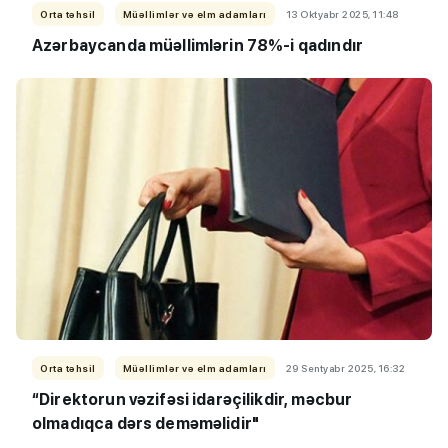
Orta təhsil
Müəllimlər və elm adamları
13 Oktyabr 2025, 11:48
Azərbaycanda müəllimlərin 78%-i qadındır
Orta təhsil
Müəllimlər və elm adamları
29 Sentyabr 2025, 16:32
“Direktorun vəzifəsi idarəçilikdir, məcbur
olmadıqca dərs deməməlidir"