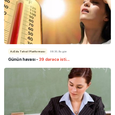
AzEdu Təhsil Platforması
08:30, Bu gün
Günün havası -
39 dərəcə isti...