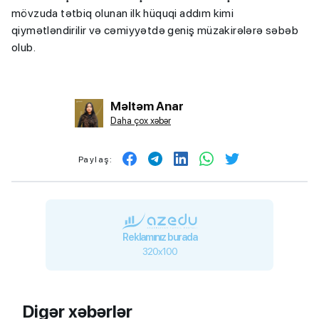
mövzuda tətbiq olunan ilk hüquqi addım kimi
qiymətləndirilir və cəmiyyətdə geniş müzakirələrə səbəb
olub.
Məltəm Anar
Daha çox xəbər
Paylaş:
Reklamınız burada
320x100
Digər xəbərlər