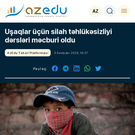
AZ
Uşaqlar üçün silah təhlükəsizliyi
dərsləri məcburi oldu
AzEdu Təhsil Platforması
3 Sentyabr 2025, 14:37
Paylaş: