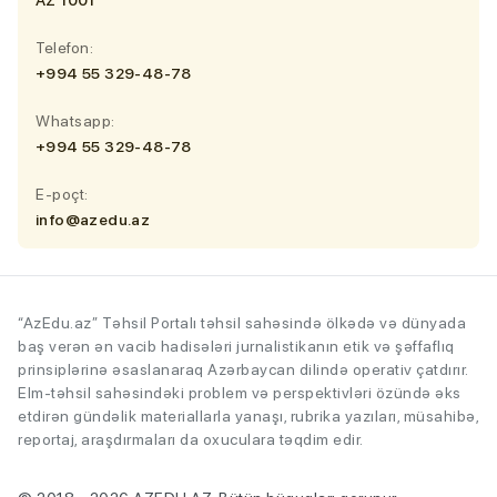
AZ 1001
Telefon:
+994 55 329-48-78
Whatsapp:
+994 55 329-48-78
E-poçt:
info@azedu.az
“AzEdu.az” Təhsil Portalı təhsil sahəsində ölkədə və dünyada
baş verən ən vacib hadisələri jurnalistikanın etik və şəffaflıq
prinsiplərinə əsaslanaraq Azərbaycan dilində operativ çatdırır.
Elm-təhsil sahəsindəki problem və perspektivləri özündə əks
etdirən gündəlik materiallarla yanaşı, rubrika yazıları, müsahibə,
reportaj, araşdırmaları da oxuculara təqdim edir.