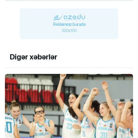
Reklamınız burada
320x100
Digər xəbərlər