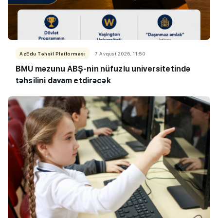
AzEdu Təhsil Platforması
7 Avqust 2026, 11:50
BMU məzunu ABŞ-nin nüfuzlu universitetində
təhsilini davam etdirəcək