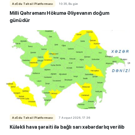
AzEdu Təhsil Platforması
10:35, Bu gün
Milli Qəhrəmanı Hökumə Əliyevanın doğum
günüdür
AzEdu Təhsil Platforması
7 Avqust 2026, 17:36
Küləkli hava şəraiti ilə bağlı sarı xəbərdarlıq verilib