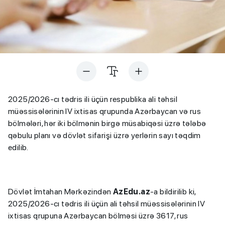
2025/2026-cı tədris ili üçün respublika ali təhsil
müəssisələrinin IV ixtisas qrupunda Azərbaycan və rus
bölmələri, hər iki bölmənin birgə müsabiqəsi üzrə tələbə
qəbulu planı və dövlət sifarişi üzrə yerlərin sayı təqdim
edilib.
Dövlət İmtahan Mərkəzindən
AzEdu
.az
-a bildirilib ki,
2025/2026-cı tədris ili üçün ali təhsil müəssisələrinin IV
ixtisas qrupuna Azərbaycan bölməsi üzrə 3617, rus