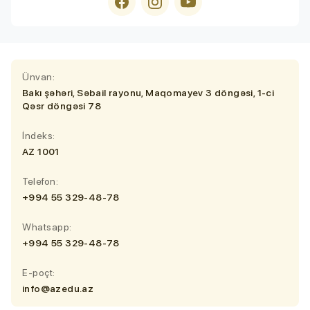
Ünvan:
Bakı şəhəri, Səbail rayonu, Maqomayev 3 döngəsi, 1-ci
Qəsr döngəsi 78
İndeks:
AZ 1001
Telefon:
+994 55 329-48-78
Whatsapp:
+994 55 329-48-78
E-poçt:
info@azedu.az