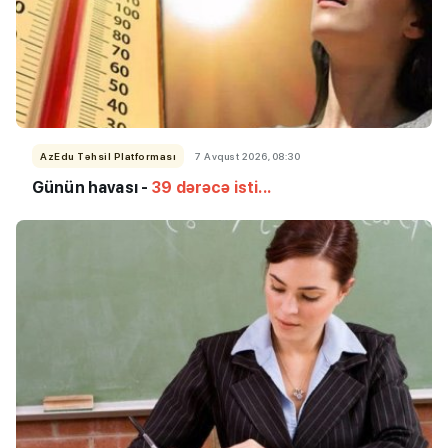
AzEdu Təhsil Platforması
7 Avqust 2026, 08:30
Günün havası -
39 dərəcə isti...