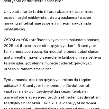
sentyabra qədər təxirə salına bilər.
Universitetlərdə tədris ili fərqli akademik təqvimlərə
əsasən təşkil edildiyindən, dəqiq başlanma tarixləri
müvafiq ali təhsil müəssisələrinin rəsmi saytlarında
paylaşılacaq.
ÖSYM və YÖK tərəfindən yayımlanan məlumata əsasən,
2025-cü il üçün universitet qeydiyyatları 1-5 sentyabr
tarixlərində aparılacaq. Bu müddət ərzində qəbul olunan
abituriyentlər müvafiq sənədlərlə birlikdə universitetlərin
tələbə işləri şöbələrinə müraciət edərək qeydiyyat
prosesini tamamlamalıdırlar.
Eyni zamanda, elektron qeydiyyat imkanı da təqdim
ediləcək.1-3 sentyabr tarixlərində e-Devlet portalı
vasitəsilə elektron qeydiyyatdan keçən tələbələr
universitetə əlavə sənəd təqdim etmədən qeydiyyatlarını
təsdiqləyə biləcəklər. Lakin xüsusi qabiliyyət imtahanı
tələb edən bəzi ixtisaslar üçün fiziki sənəd qəbulu zəruri