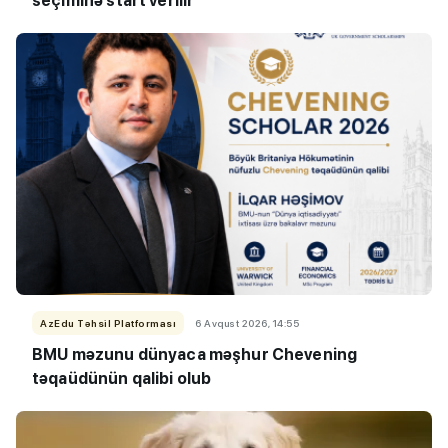
seçiminə start verilir
AzEdu Təhsil Platforması
6 Avqust 2026, 14:55
BMU məzunu dünyaca məşhur Chevening
təqaüdünün qalibi olub