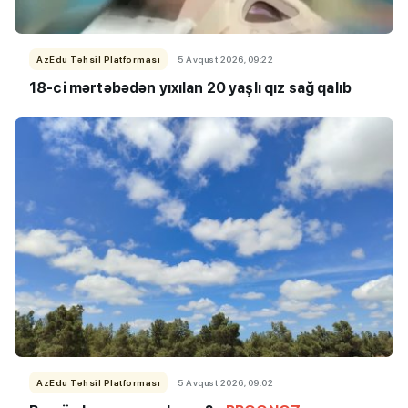
AzEdu Təhsil Platforması
5 Avqust 2026, 09:22
18-ci mərtəbədən yıxılan 20 yaşlı qız sağ qalıb
AzEdu Təhsil Platforması
5 Avqust 2026, 09:02