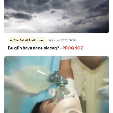
AzEdu Təhsil Platforması
6 Avqust 2026, 08:34
Bu gün hava necə olacaq? -
PROQNOZ