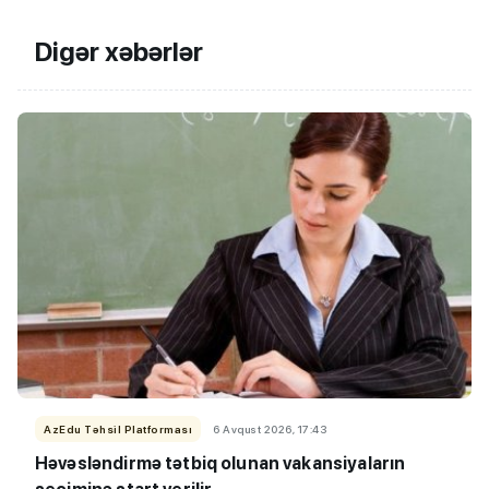
Digər xəbərlər
AzEdu Təhsil Platforması
6 Avqust 2026, 17:43
Həvəsləndirmə tətbiq olunan vakansiyaların