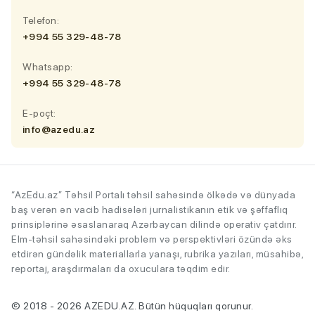
Telefon:
+994 55 329-48-78
Whatsapp:
+994 55 329-48-78
E-poçt:
info@azedu.az
“AzEdu.az” Təhsil Portalı təhsil sahəsində ölkədə və dünyada
baş verən ən vacib hadisələri jurnalistikanın etik və şəffaflıq
prinsiplərinə əsaslanaraq Azərbaycan dilində operativ çatdırır.
Elm-təhsil sahəsindəki problem və perspektivləri özündə əks
etdirən gündəlik materiallarla yanaşı, rubrika yazıları, müsahibə,
reportaj, araşdırmaları da oxuculara təqdim edir.
© 2018 - 2026 AZEDU.AZ. Bütün hüquqları qorunur.