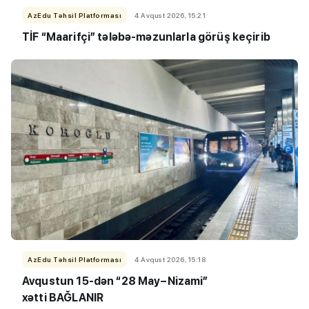
AzEdu Təhsil Platforması
4 Avqust 2026, 15:21
TİF “Maarifçi” tələbə-məzunlarla görüş keçirib
AzEdu Təhsil Platforması
4 Avqust 2026, 15:18
Avqustun 15-dən “28 May–Nizami”
xətti BAĞLANIR