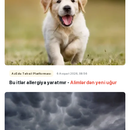
AzEdu Təhsil Platforması
6 Avqust 2026, 08:56
Bu itlər allergiya yaratmır -
Alimlərdən yeni uğur