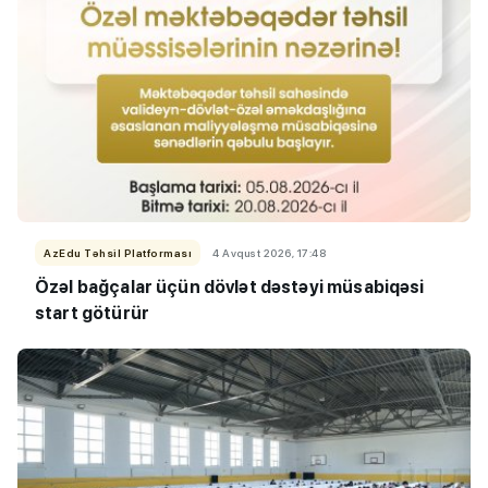
AzEdu Təhsil Platforması
4 Avqust 2026, 17:48
Özəl bağçalar üçün dövlət dəstəyi müsabiqəsi
start götürür