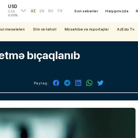
USD
AZ
EN
RU
TR
Son xəbərlər
Haqqımızda
R
1.70
0.00%
bul məsələləri
Elm və təhsil
Müsahibə və reportajlar
AzEdu Tv
yetmə bıçaqlanıb
Paylaş: