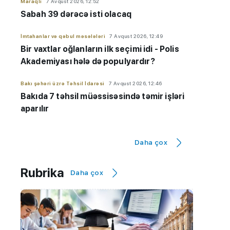
Maraqlı
7 Avqust 2026, 12:52
Sabah 39 dərəcə isti olacaq
İmtahanlar və qəbul məsələləri
7 Avqust 2026, 12:49
Bir vaxtlar oğlanların ilk seçimi idi - Polis
Akademiyası hələ də populyardır?
Bakı şəhəri üzrə Təhsil İdarəsi
7 Avqust 2026, 12:46
Bakıda 7 təhsil müəssisəsində təmir işləri
aparılır
Maraqlı
7 Avqust 2026, 12:32
Daha çox
NASA: Pluton düşündüyümüzdən daha
aktivdir
Rubrika
Daha çox
AzEdu Təhsil Platforması
7 Avqust 2026, 11:50
BMU məzunu ABŞ-nin nüfuzlu
universitetində təhsilini davam
etdirəcək