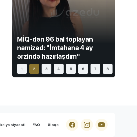
Hadisə
7 Avqust 2026, 10:24
Bəzi marşrutların hərəkət istiqamətləri
dəyişdi
Xaricdə təhsil
7 Avqust 2026, 10:22
MİQ-dən 96 bal toplayan
Bu şəxslər Rumıniyada təqaüdlə təhsil
nci
namizəd: "İmtahana 4 ay
MİQ ü
alacaqlar
ərzində hazırlaşdım"
BAŞL
Məktəbəqədər təhsil
7 Avqust 2026, 10:21
1
2
3
4
5
6
7
8
Dünyanın ən yaxşı bağça sistemləri:
uşaqlar harada daha xoşbəxt böyüyür?
Maraqlı
7 Avqust 2026, 10:09
Alimlərdən maraqlı araşdırma
Dövlət İmtahan Mərkəzi
7 Avqust 2026, 10:04
İxtisas seçimində iştirak edən şagirdlərin
ksiya siyasəti
FAQ
Əlaqə
sayı AÇIQLANDI