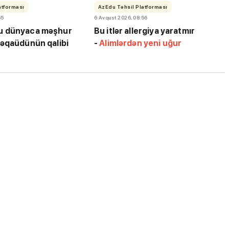
atforması
AzEdu Təhsil Platforması
55
6 Avqust 2026, 08:56
 dünyaca məşhur
Bu itlər allergiya yaratmır
əqaüdünün qalibi
-
Alimlərdən yeni uğur
ı”- MİQ,
"Həftənin təhsil icmalı": Qəbul
r və qəbul
marafonu başa çatdı,
müəllimlərin nəticələri dəyişdi..