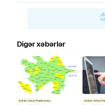
Rek
Digər xəbərlər
AzEdu Təhsil Platforması
AzEdu Təhsil Pl