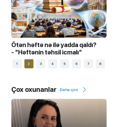
AzEdu Təhsil Platforması
7 Avqust 2026, 11:45
Naxçıvan məktəblərinə kompüter
paylanılıb
Ali təhsil
7 Avqust 2026, 11:34
III ixtisas qrupu: ən çox iş imkanı olan
Ötən həftə nə ilə yadda qaldı?
Tələb
ixtisaslar AÇIQLANDI
- "Həftənin təhsil icmalı"
yaxşı 
Maraqlı
7 Avqust 2026, 11:29
.
fərq
ABŞ-də doğulan hər uşaq artıq vətəndaş
1
2
3
4
5
6
7
8
olmayacaq
AzEdu Təhsil Platforması
7 Avqust 2026, 10:50
Çox oxunanlar
BMU-da yeniliklər: 3 ikili diplom proqramı
Daha çox
və yeni ixtisaslar
Maraqlı
7 Avqust 2026, 10:44
Süni intellektlə köçürməyə qarşı yeni
addım: Şifahi müdafiə məcburi olur