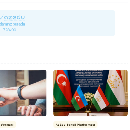
lamınız burada
728x90
atforması
AzEdu Təhsil Platforması