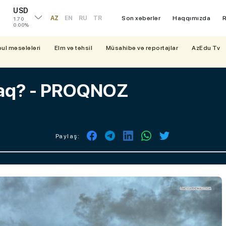
USD
AZ
EN
RU
TR
Son xəbərlər
Haqqımızda
R
1.70
0.00%
bul məsələləri
Elm və təhsil
Müsahibə və reportajlar
AzEdu Tv
caq? - PROQNOZ
Paylaş: