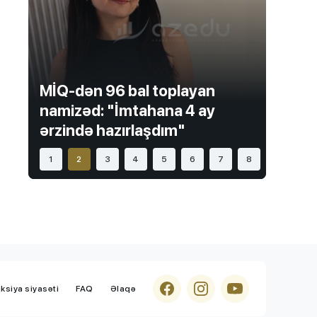
Şəki-Zaqatalada təhsil infrastrukturu
yenilənir
AzEdu Təhsil Platforması
7 Avqust 2026, 15:09
Valideyn arzusu övladın gələcəyinə
MİQ-dən 96 bal toplayan
çevrilməməlidir - İxtisas seçimi ilə bağlı
nci
namizəd: "İmtahana 4 ay
MİQ ü
VACİB çağırış
ərzində hazırlaşdım"
BAŞL
Maraqlı
7 Avqust 2026, 14:48
1
2
3
4
5
6
7
8
Alimlər süni intellektlə yeni viruslar
hazırlayıblar
Xaricdə təhsil
7 Avqust 2026, 14:29
Azərbaycanlı gənclər ABŞ-də təhsili Çinə
dəyişir - SƏBƏBLƏR
ksiya siyasəti
FAQ
Əlaqə