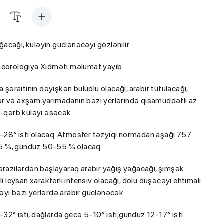
acağı, küləyin güclənəcəyi gözlənilir.
meteorologiya Xidməti məlumat yayıb.
 şəraitinin dəyişkən buludlu olacağı, arabir tutulacağı,
ər və axşam yarımadanın bəzi yerlərində qısamüddətli az
l-qərb küləyi əsəcək.
-28° isti olacaq. Atmosfer təzyiqi normadan aşağı 757
65 %, gündüz 50-55 % olacaq.
 ərazilərdən başlayaraq arabir yağış yağacağı, şimşək
i leysan xarakterli intensiv olacağı, dolu düşəcəyi ehtimalı
əyi bəzi yerlərdə arabir güclənəcək.
2° isti, dağlarda gecə 5-10° isti,gündüz 12-17° isti