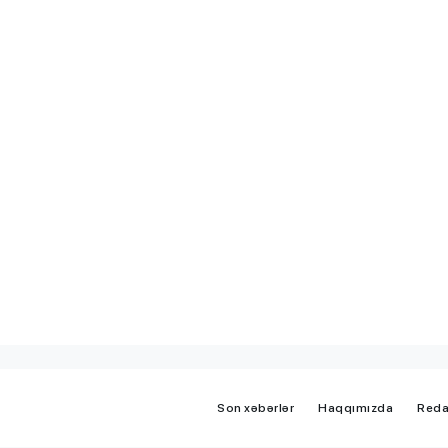
iplom
MİQ balına görə Bakı üzrə
 imtahanları
birinci, respublika üzrə beşi
OLDU
Son xəbərlər
Haqqımızda
Reda