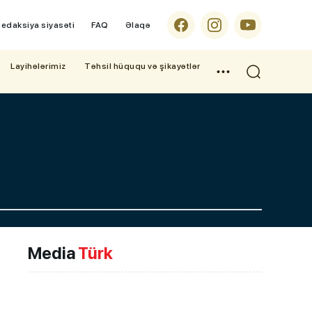
edaksiya siyasəti
FAQ
Əlaqə
Layihələrimiz
Təhsil hüququ və şikayətlər
Media
Türk