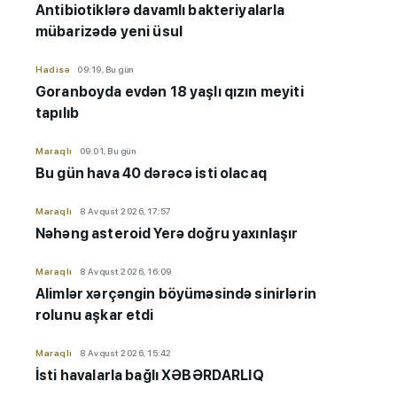
Antibiotiklərə davamlı bakteriyalarla
mübarizədə yeni üsul
Hadisə
09:19, Bu gün
Goranboyda evdən 18 yaşlı qızın meyiti
tapılıb
Maraqlı
09:01, Bu gün
Bu gün hava 40 dərəcə isti olacaq
Maraqlı
8 Avqust 2026, 17:57
Nəhəng asteroid Yerə doğru yaxınlaşır
Maraqlı
8 Avqust 2026, 16:09
Alimlər xərçəngin böyüməsində sinirlərin
rolunu aşkar etdi
Maraqlı
8 Avqust 2026, 15:42
İsti havalarla bağlı XƏBƏRDARLIQ