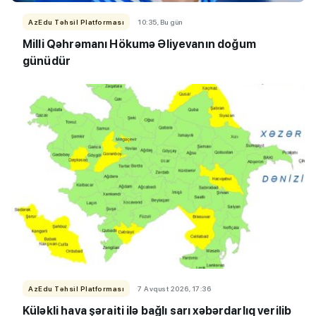
AzEdu Təhsil Platforması
10:35, Bu gün
Milli Qəhrəmanı Hökumə Əliyevanın doğum
günüdür
AzEdu Təhsil Platforması
7 Avqust 2026, 17:36
Küləkli hava şəraiti ilə bağlı sarı xəbərdarlıq verilib