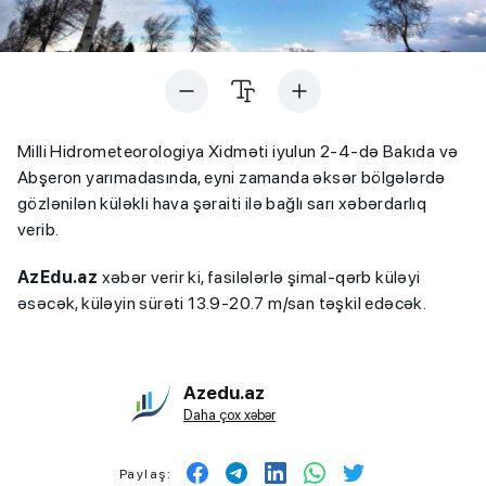
Milli Hidrometeorologiya Xidməti iyulun 2-4-də Bakıda və
Abşeron yarımadasında, eyni zamanda əksər bölgələrdə
gözlənilən küləkli hava şəraiti ilə bağlı sarı xəbərdarlıq
verib.
AzEdu.az
xəbər verir ki, fasilələrlə şimal-qərb küləyi
əsəcək, küləyin sürəti 13.9-20.7 m/san təşkil edəcək.
Azedu.az
Daha çox xəbər
Paylaş: