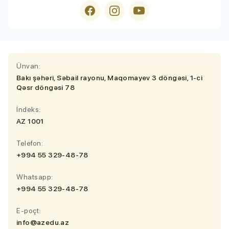
Ünvan:
Bakı şəhəri, Səbail rayonu, Maqomayev 3 döngəsi, 1-ci
Qəsr döngəsi 78
İndeks:
AZ 1001
Telefon:
+994 55 329-48-78
Whatsapp:
+994 55 329-48-78
E-poçt:
info@azedu.az