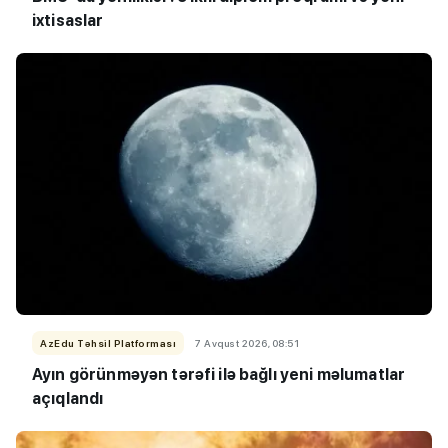
ixtisaslar
AzEdu Təhsil Platforması
7 Avqust 2026, 08:51
Ayın görünməyən tərəfi ilə bağlı yeni məlumatlar
açıqlandı