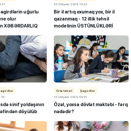
5:21
20 Oktyabr 2025, 10:22
agirdlərin uğurlu
Bir il artıq oxumaq yox, bir il
ne olur
qazanmaq - 12 illik təhsil
dan XƏBƏRDARLIQ
modelinin ÜSTÜNLÜKLƏRİ
Şagirdlər
Orta təhsil
Şagirdlər
1:10
13 Oktyabr 2025, 09:01
sdə sinif yoldaşının
Özəl, yoxsa dövlət məktəbi - fərq
rəfindən döyülüb
nədədir?