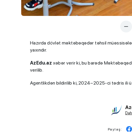
Hazırda dövlət məktəbəqədər təhsil müəssisələri
yaxındır.
AzEdu.az
xəbər verir ki, bu barədə Məktəbəqəd
verilib.
Agentlikdən bildirilib ki, 2024–2025-ci tədris ili ü
Az
Dah
Paylaş: