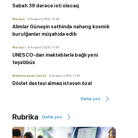
Sabah 39 dərəcə isti olacaq
Maraqlı
6 Avqust 2026, 12:02
Alimlər Günəşin səthində nəhəng kosmik
burulğanlar müşahidə edib
Maraqlı
6 Avqust 2026, 11:50
UNESCO-dan məktəblərlə bağlı yeni
təşəbbüs
Məktəbəqədər təhsil
6 Avqust 2026, 11:47
Dövlət dəstəyi almaq istəyən özəl
bağçaların kameraları olmalıdır
Daha çox
İmtahanlar və qəbul məsələləri
6 Avqust 2026, 11:32
Qiyabi təhsil "risk zonası"ndadır? - "Yeni
Rubrika
Daha çox
qaydaların tətbiqinə ehtiyac var"
Hadisə
6 Avqust 2026, 11:20