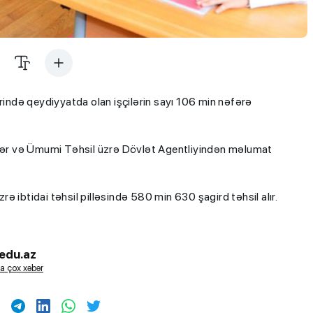
ndə qeydiyyatda olan işçilərin sayı 106 min nəfərə
ər və Ümumi Təhsil üzrə Dövlət Agentliyindən məlumat
zrə ibtidai təhsil pilləsində 580 min 630 şagird təhsil alır.
edu.az
a çox xəbər