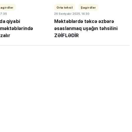
Şagirdlər
Orta təhsil
Şagirdlər
17:35
26 Sentyabr 2025, 14:30
a qiyabi
Məktəblərdə təkcə əzbərə
məktəblərində
əsaslanmaq uşağın təhsilini
zalır
ZƏİFLƏDİR
”- MİQ,
"Həftənin təhsil icmalı": Qəbul
və qəbul
marafonu başa çatdı,
müəllimlərin nəticələri dəyişdi...