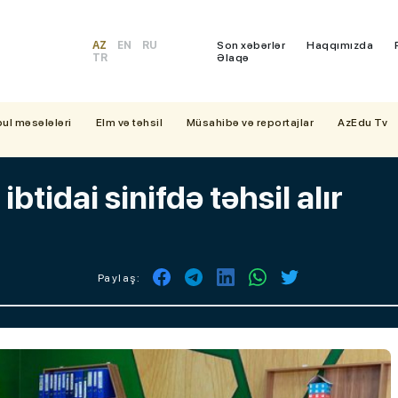
AZ
EN
RU
Son xəbərlər
Haqqımızda
TR
Əlaqə
bul məsələləri
Elm və təhsil
Müsahibə və reportajlar
AzEdu Tv
tidai sinifdə təhsil alır
Paylaş: