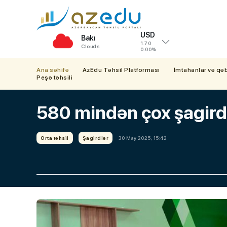
USD
Bakı
1.70
Clouds
0.00%
Ana səhifə
AzEdu Təhsil Platforması
İmtahanlar və qə
Peşə təhsili
580 mindən çox şagird ib
Orta təhsil
Şagirdlər
30 May 2025, 15:42