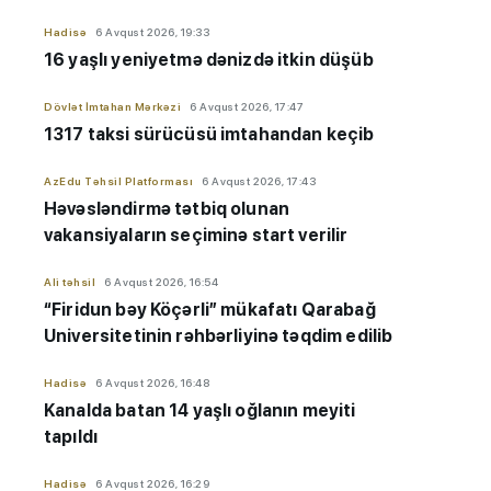
Hadisə
6 Avqust 2026, 19:33
16 yaşlı yeniyetmə dənizdə itkin düşüb
Dövlət İmtahan Mərkəzi
6 Avqust 2026, 17:47
1317 taksi sürücüsü imtahandan keçib
AzEdu Təhsil Platforması
6 Avqust 2026, 17:43
Həvəsləndirmə tətbiq olunan
vakansiyaların seçiminə start verilir
Ali təhsil
6 Avqust 2026, 16:54
“Firidun bəy Köçərli” mükafatı Qarabağ
Universitetinin rəhbərliyinə təqdim edilib
Hadisə
6 Avqust 2026, 16:48
Kanalda batan 14 yaşlı oğlanın meyiti
tapıldı
Hadisə
6 Avqust 2026, 16:29