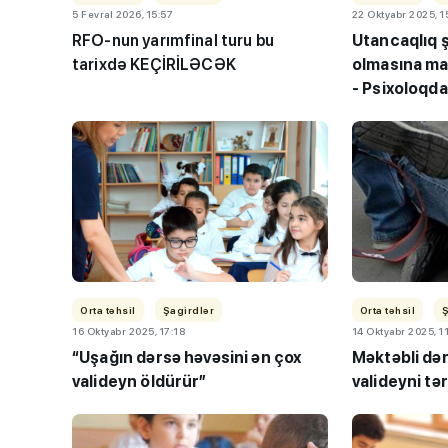
5 Fevral 2026, 15:57
22 Oktyabr 2025, 1
RFO-nun yarımfinal turu bu
Utancaqlıq ş
tarixdə KEÇİRİLƏCƏK
olmasına ma
- Psixoloq
Orta təhsil
Şagirdlər
Orta təhsil
16 Oktyabr 2025, 17:18
14 Oktyabr 2025, 1
“Uşağın dərsə həvəsini ən çox
Məktəbli dər
valideyn öldürür”
valideyni tə