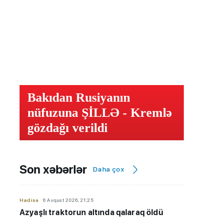
Bakıdan Rusiyanın
nüfuzuna ŞİLLƏ - Kremlə
gözdağı verildi
Son xəbərlər
Daha çox
Hadisə
6 Avqust 2026, 21:25
Azyaşlı
traktorun altında qalaraq öldü