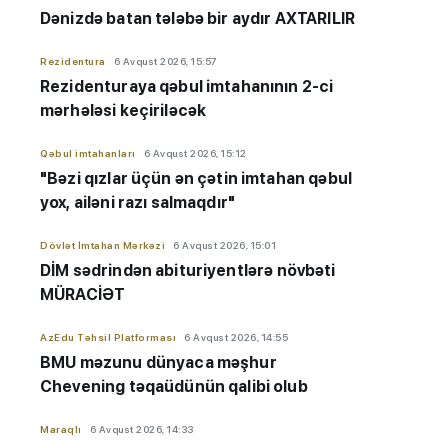
Dənizdə batan tələbə bir aydır AXTARILIR
Rezidentura
6 Avqust 2026, 15:57
Rezidenturaya qəbul imtahanının 2-ci
mərhələsi keçiriləcək
Qəbul imtahanları
6 Avqust 2026, 15:12
"Bəzi qızlar üçün ən çətin imtahan qəbul
yox, ailəni razı salmaqdır"
Dövlət İmtahan Mərkəzi
6 Avqust 2026, 15:01
DİM sədrindən abituriyent
​​​​​​​lərə
növbəti
MÜRACİƏT
AzEdu Təhsil Platforması
6 Avqust 2026, 14:55
BMU məzunu dünyaca məşhur
Chevening təqaüdünün qalibi olub
Maraqlı
6 Avqust 2026, 14:33