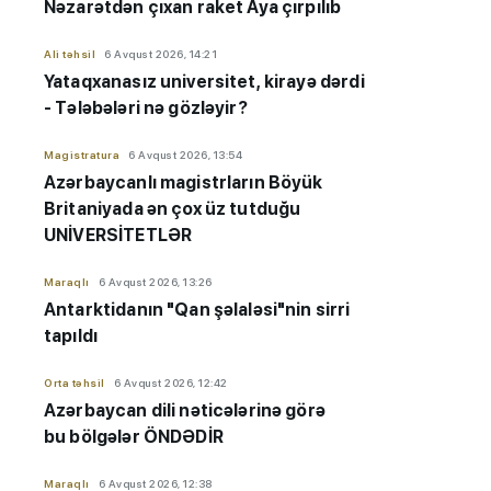
Nəzarətdən çıxan raket Aya çırpılıb
Ali təhsil
6 Avqust 2026, 14:21
Yataqxanasız universitet, kirayə dərdi
- Tələbələri nə gözləyir?
Magistratura
6 Avqust 2026, 13:54
Azərbaycanlı magistrların Böyük
Britaniyada ən çox üz tutduğu
UNİVERSİTETLƏR
Maraqlı
6 Avqust 2026, 13:26
Antarktidanın "Qan şəlaləsi"nin sirri
tapıldı
Orta təhsil
6 Avqust 2026, 12:42
Azərbaycan dili nəticələrinə görə
bu bölgələr ÖNDƏDİR
Maraqlı
6 Avqust 2026, 12:38