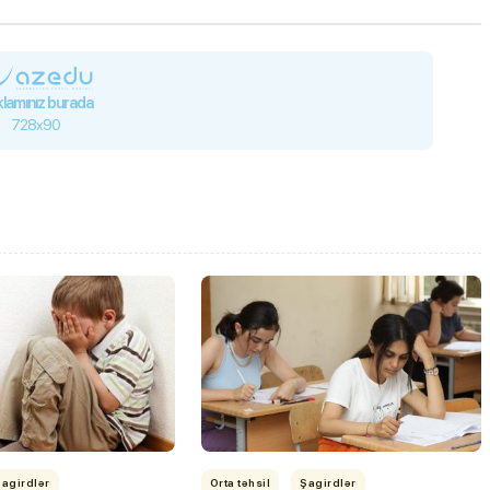
lamınız burada
728x90
Şagirdlər
Orta təhsil
Şagirdlər