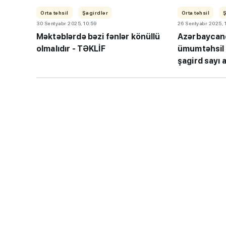
Orta təhsil
Şagirdlər
Orta təhsil
30 Sentyabr 2025, 10:59
26 Sentyabr 2025, 
Məktəblərdə bəzi fənlər könüllü
Azərbaycand
olmalıdır - TƏKLİF
ümumtəhsil 
şagird sayı a
“Həftənin təhsil icmalı
lisey seçimi, bağçalar 
imtahanları...