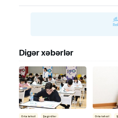
Rek
Digər xəbərlər
Orta təhsil
Şagirdlər
Orta təhsil