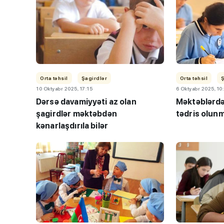
Orta təhsil
Şagirdlər
Orta təhsil
10 Oktyabr 2025, 17:15
6 Oktyabr 2025, 10
Dərsə davamiyyəti az olan
Məktəblərdə 
şagirdlər məktəbdən
tədris olunm
kənarlaşdırıla bilər