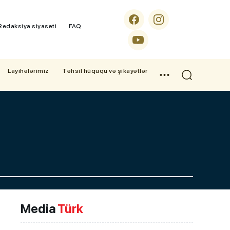
Redaksiya siyasəti
FAQ
Layihələrimiz
Təhsil hüququ və şikayətlər
Media
Türk