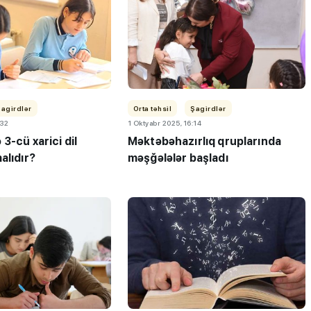
Şagirdlər
Orta təhsil
Şagirdlər
:32
1 Oktyabr 2025, 16:14
3-cü xarici dil
Məktəbəhazırlıq qruplarında
alıdır?
məşğələlər başladı