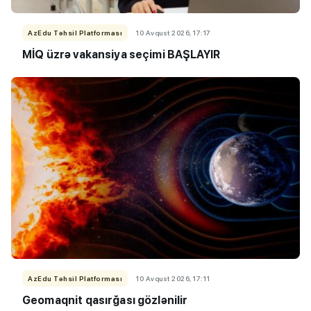
AzEdu Təhsil Platforması
10 Avqust 2026, 17:17
MİQ üzrə vakansiya seçimi BAŞLAYIR
AzEdu Təhsil Platforması
10 Avqust 2026, 17:11
Geomaqnit qasırğası gözlənilir