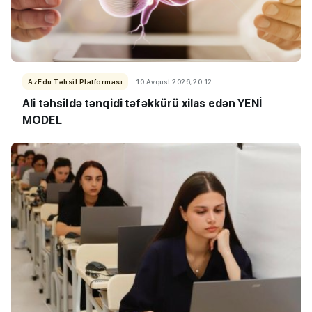
AzEdu Təhsil Platforması
10 Avqust 2026, 20:12
Ali təhsildə tənqidi təfəkkürü xilas edən YENİ
MODEL