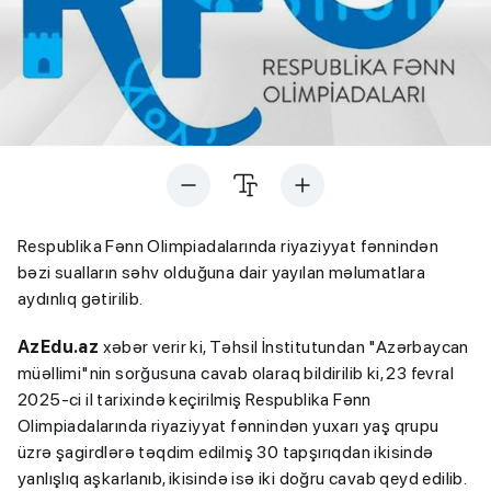
Respublika Fənn Olimpiadalarında riyaziyyat fənnindən
bəzi sualların səhv olduğuna dair yayılan məlumatlara
aydınlıq gətirilib.
AzEdu.az
xəbər verir ki, Təhsil İnstitutundan "Azərbaycan
müəllimi"nin sorğusuna cavab olaraq bildirilib ki, 23 fevral
2025-ci il tarixində keçirilmiş Respublika Fənn
Olimpiadalarında riyaziyyat fənnindən yuxarı yaş qrupu
üzrə şagirdlərə təqdim edilmiş 30 tapşırıqdan ikisində
yanlışlıq aşkarlanıb, ikisində isə iki doğru cavab qeyd edilib.