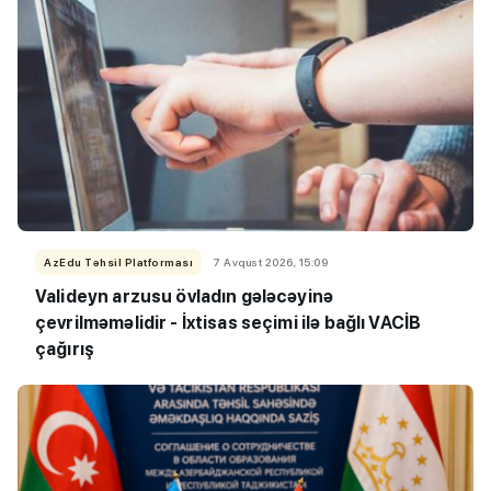
AzEdu Təhsil Platforması
7 Avqust 2026, 15:09
Valideyn arzusu övladın gələcəyinə
çevrilməməlidir - İxtisas seçimi ilə bağlı VACİB
çağırış