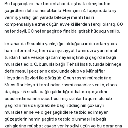
Bu tapşırıqların hər biri imtahanda iştirak etmiş bütün
şagirdlərin lehinə hesablanıb. Həmçinin 4 tapşırıqda baş
vermiş yanlışlığın yarada biləcəyi mənfi təsiri
kompensasiya etmək üçün əvvəlki illərdən fərqli olaraq, 60
nəfər deyil, 90 nəfər şagirdə finalda iştirak hüququ verilib.
İmtahanda 9 sualda yanlışlığın olduğunu iddia edən şəxs
həm informatika, həm də riyaziyyat fənni üzrə yarımfinal
turdan finala vəsiqə qazanmayan iştirakçı şagirdlə bağlı
müraciət edib. O, bununla bağlı Təhsil İnstitutunda bir neçə
dəfə məsul şəxslərin qəbulunda olub və Münsiflər
Heyətinin üzvləri ilə görüşüb. Onun rəsmi müraciətinə
Münsiflər Heyəti tərəfindən rəsmi cavablar verilib, eləcə
də, digər 5 sualla bağlı qaldırdığı iddialara qarşı elmi
əsaslandırmalarla sübut edilmiş izahlar təqdim olunub.
Şagirdin finalda iştirakı ilə bağlı iddiaçının çoxsaylı
müraciətlərinə və digər şagirdlərə tətbiq edilməyən
güzəştlərin həmin şagirdə tətbiq olunması ilə bağlı
xahişlərinə müsbət cavab verilmədiyi üçün və bu qərar ona