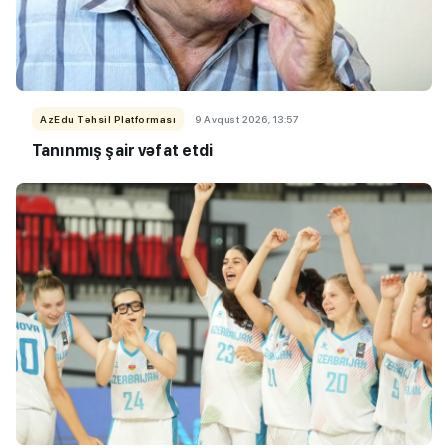
AzEdu Təhsil Platforması
9 Avqust 2026, 13:57
Tanınmış şair vəfat etdi