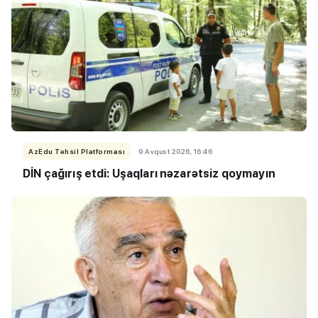
AzEdu Təhsil Platforması
9 Avqust 2026, 16:46
DİN çağırış etdi: Uşaqları nəzarətsiz qoymayın