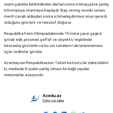
rəsmi şəkildə bildirildikdən dərhal sonra ictimaiyyətə yanlış
informasiya ötürməyə başlayıb. Baş vermiş texniki xətanı
mənfi cavab aldıqdan sonra ictimailəşdirməsi onun qərəzli
olduğunu göstərir və təəssüf doğurur.
Respublika Fənn Olimpiadalarında 70 minə yaxın şagird
iştirak edir, prosesin şəffaf və obyektiv təşkilində
həssaslıq göstərilir və bu cür xətaların təkrarlanmaması
üçün tədbirlər görülür.
Azərbaycan Respublikasının Təhsil İnstitutu bir daha bildirir
ki, mediada 9 sualın yanlış olması ilə bağlı yayılan
məlumatlar əsassızdır.
Azedu.az
Daha çox xəbər