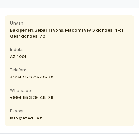
Ünvan:
Bakı şəhəri, Səbail rayonu, Maqomayev 3 döngəsi, 1-ci
Qəsr döngəsi 78
İndeks:
AZ 1001
Telefon:
+994 55 329-48-78
Whatsapp:
+994 55 329-48-78
E-poçt:
info@azedu.az