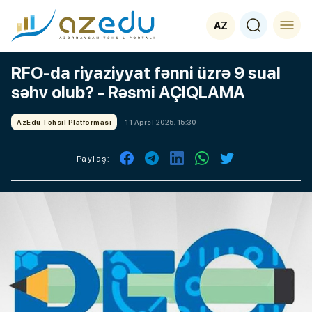
AZ
RFO-da riyaziyyat fənni üzrə 9 sual
səhv olub? - Rəsmi AÇIQLAMA
AzEdu Təhsil Platforması
11 Aprel 2025, 15:30
Paylaş: