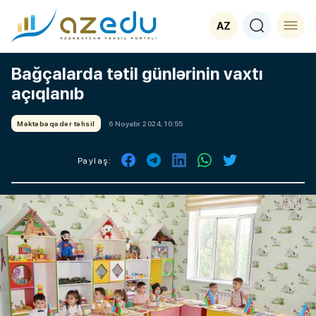
AZ
Bağçalarda tətil günlərinin vaxtı
açıqlanıb
Məktəbəqədər təhsil
6 Noyabr 2024, 10:55
Paylaş: