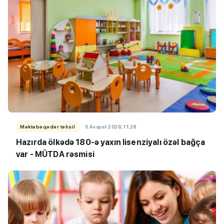
Məktəbəqədər təhsil
5 Avqust 2026, 11:28
Hazırda ölkədə 180-ə yaxın lisenziyalı özəl bağça
var - MÜTDA rəsmisi