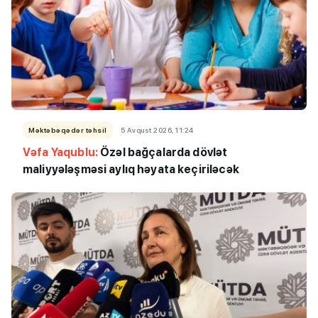
Məktəbəqədər təhsil
5 Avqust 2026, 11:24
Vəfa Yaqublu:
Özəl bağçalarda dövlət
maliyyələşməsi aylıq həyata keçiriləcək