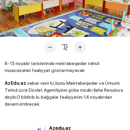
8-13 noyabr tarixlərində məktəbəqədər təhsil
müəssisələri fəaliyyət göstərməyəcək.
AzEdu.az
xəbər verir ki, bunu Məktəbəqədər və Ümumi
Təhsil üzrə Dövlət Agentliyinin şöbə müdiri İlahə Rəsulova
deyib.O bildirib ki, bağçalar fəaliyyətini 14 noyabrdan
davam etdirəcək.
Azedu.az