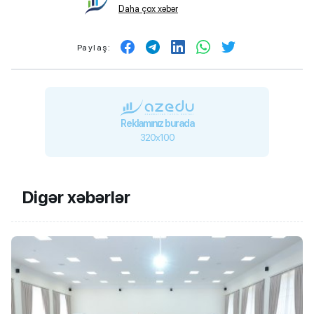
Daha çox xəbər
Paylaş:
Reklamınız burada
320x100
Digər xəbərlər