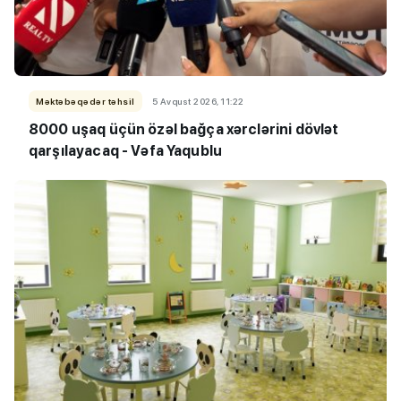
Məktəbəqədər təhsil
5 Avqust 2026, 11:22
8000 uşaq üçün özəl bağça xərclərini dövlət
qarşılayacaq -
Vəfa Yaqublu