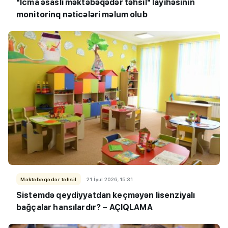
"İcma əsaslı məktəbəqədər təhsil" layihəsinin
monitorinq nəticələri məlum olub
Məktəbəqədər təhsil
21 İyul 2026, 15:31
Sistemdə qeydiyyatdan keçməyən lisenziyalı
bağçalar hansılardır? – AÇIQLAMA