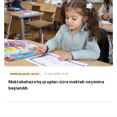
Məktəbəqədər təhsil
21 İyul 2026, 11:20
Məktəbəhazırlıq qrupları üzrə məktəb seçiminə
başlanılıb