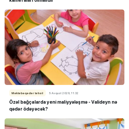
kameraları olmalıdır
Məktəbəqədər təhsil
5 Avqust 2026, 11:32
Özəl bağçalarda yeni maliyyələşmə - Valideyn nə
qədər ödəyəcək?