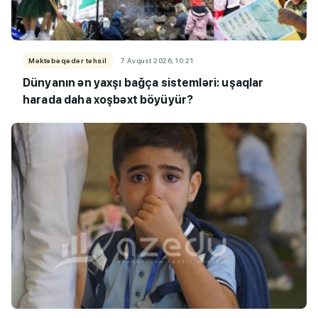
Məktəbəqədər təhsil
7 Avqust 2026, 10:21
Dünyanın ən yaxşı bağça sistemləri: uşaqlar
harada daha xoşbəxt böyüyür?