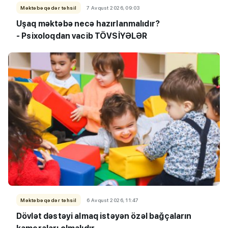
Məktəbəqədər təhsil
7 Avqust 2026, 09:03
Uşaq məktəbə necə hazırlanmalıdır?
- Psixoloqdan vacib TÖVSİYƏLƏR
Məktəbəqədər təhsil
6 Avqust 2026, 11:47
Dövlət dəstəyi almaq istəyən özəl bağçaların