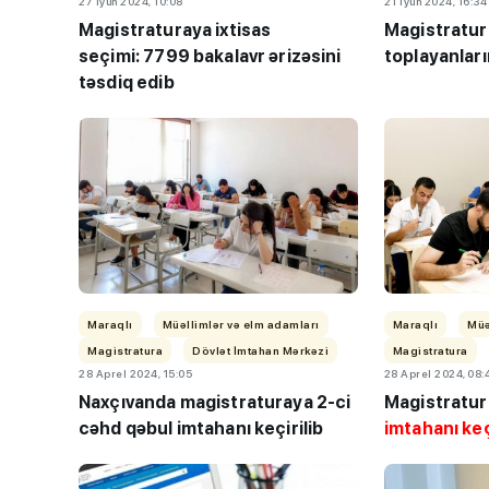
27 İyun 2024, 10:08
21 İyun 2024, 16:34
Magistraturaya ixtisas
Magistratura
seçimi: 7799 bakalavr ərizəsini
toplayanları
təsdiq edib
BMU-İNHA ikili d
proqramına qəbul
keçirilib
Maraqlı
Müəllimlər və elm adamları
Maraqlı
Müə
Magistratura
Dövlət İmtahan Mərkəzi
Magistratura
28 Aprel 2024, 15:05
28 Aprel 2024, 08:
Naxçıvanda magistraturaya 2-ci
Magistratur
cəhd qəbul imtahanı keçirilib
imtahanı keç