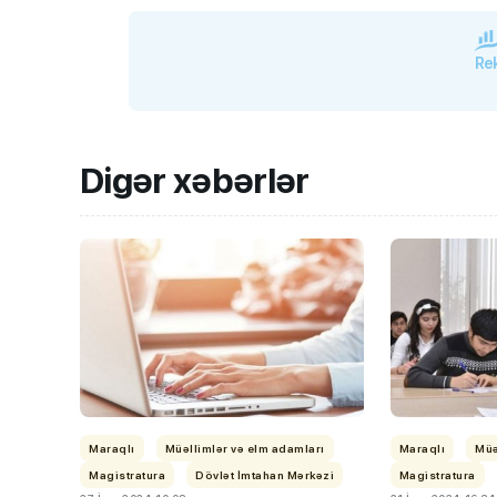
Rek
Digər xəbərlər
“Həftənin təhsil icmal
lisey seçimi, bağçala
imtahanları...
Maraqlı
Müəllimlər və elm adamları
Maraqlı
Müə
Magistratura
Dövlət İmtahan Mərkəzi
Magistratura