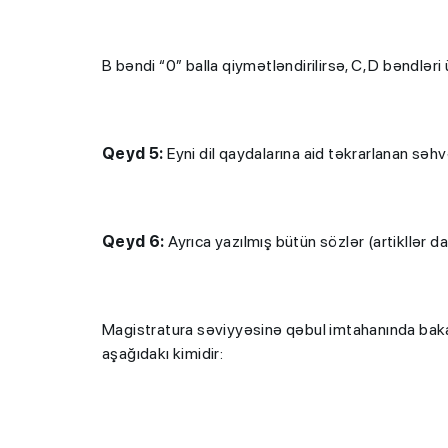
B bəndi “0” balla qiymətləndirilirsə, C, D bəndlə
Qeyd 5:
Eyni dil qaydalarına aid təkrarlanan səhv
Qeyd 6:
Ayrıca yazılmış bütün sözlər (artikllər dax
Magistratura səviyyəsinə qəbul imtahanında bakal
aşağıdakı kimidir: