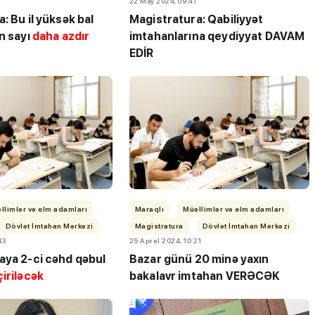
22 May 2024, 09:41
: Bu il yüksək bal
Magistratura: Qabiliyyət
n sayı
daha azdır
imtahanlarına qeydiyyat DAVAM
EDİR
iplom
MİQ balına görə Bakı üzrə
 imtahanları
birinci, respublika üzrə beşi
OLDU
llimlər və elm adamları
Maraqlı
Müəllimlər və elm adamları
Dövlət İmtahan Mərkəzi
Magistratura
Dövlət İmtahan Mərkəzi
43
25 Aprel 2024, 10:21
aya 2-ci cəhd qəbul
Bazar günü 20 minə yaxın
iriləcək
bakalavr imtahan VERƏCƏK