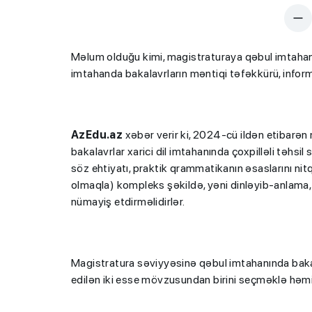
Məlum olduğu kimi, magistraturaya qəbul imtahanı
imtahanda bakalavrların məntiqi təfəkkürü, informati
AzEdu.az
xəbər verir ki, 2024-cü ildən etibarən
bakalavrlar xarici dil imtahanında çoxpilləli təhsil
söz ehtiyatı, praktik qrammatikanın əsaslarını nitq
olmaqla) kompleks şəkildə, yəni dinləyib-anlama
nümayiş etdirməlidirlər.
Magistratura səviyyəsinə qəbul imtahanında bakal
edilən iki esse mövzusundan birini seçməklə həm