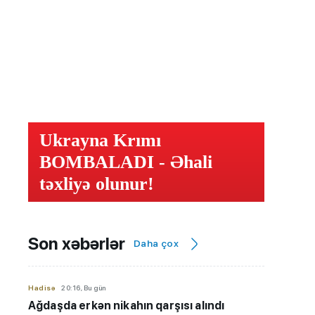
Ukrayna Krımı
BOMBALADI - Əhali
təxliyə olunur!
Son xəbərlər
Daha çox
Hadisə
20:16, Bu gün
Ağdaşda erkən nikahın qarşısı alındı