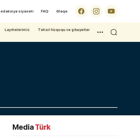
edaksiya siyasəti
FAQ
Əlaqə
Layihələrimiz
Təhsil hüququ və şikayətlər
Media
Türk