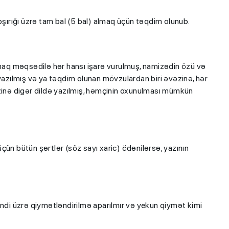
ırığı üzrə tam bal (5 bal) almaq üçün təqdim olunub.
ıtmaq məqsədilə hər hansı işarə vurulmuş, namizədin özü və
 yazılmış və ya təqdim olunan mövzulardan biri əvəzinə, hər
əzinə digər dildə yazılmış, həmçinin oxunulması mümkün
çün bütün şərtlər (söz sayı xaric) ödənilərsə, yazının
bəndi üzrə qiymətləndirilmə aparılmır və yekun qiymət kimi