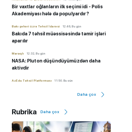
Bir vaxtlar oğlanların ilk seçimi idi - Polis
Akademiyası hələ də populyardır?
Bakı şəhəri üzrə Təhsil İdarəsi
12:46, Bu gün
Bakıda 7 təhsil müəssisəsində təmir işləri
aparılır
Maraqlı
12:32, Bu gün
NASA: Pluton düşündüyümüzdən daha
aktivdir
AzEdu Təhsil Platforması
11:50, Bu gün
BMU məzunu ABŞ-nin nüfuzlu
Daha çox
universitetində təhsilini davam
etdirəcək
Rubrika
Daha çox
AzEdu Təhsil Platforması
11:45, Bu gün
Naxçıvan məktəblərinə kompüter
paylanılıb