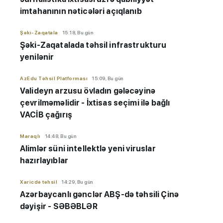
imtahanının nəticələri açıqlanıb
Şəki-Zaqatala
15:18, Bu gün
Şəki-Zaqatalada təhsil infrastrukturu
yenilənir
AzEdu Təhsil Platforması
15:09, Bu gün
Valideyn arzusu övladın gələcəyinə
çevrilməməlidir - İxtisas seçimi ilə bağlı
VACİB çağırış
Maraqlı
14:48, Bu gün
Alimlər süni intellektlə yeni viruslar
hazırlayıblar
Xaricdə təhsil
14:29, Bu gün
Azərbaycanlı gənclər ABŞ-də təhsili Çinə
dəyişir - SƏBƏBLƏR