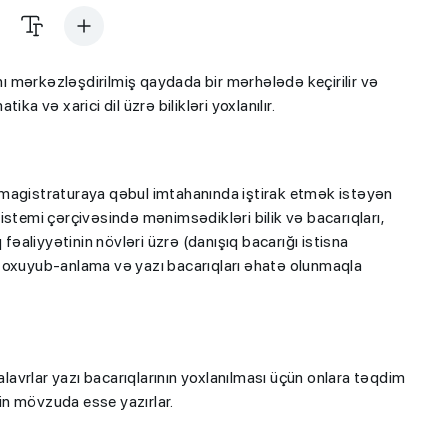
 mərkəzləşdirilmiş qaydada bir mərhələdə keçirilir və
ka və xarici dil üzrə bilikləri yoxlanılır.
 magistraturaya qəbul imtahanında iştirak etmək istəyən
 sistemi çərçivəsində mənimsədikləri bilik və bacarıqları,
 fəaliyyətinin növləri üzrə (danışıq bacarığı istisna
, oxuyub-anlama və yazı bacarıqları əhatə olunmaqla
avrlar yazı bacarıqlarının yoxlanılması üçün onlara təqdim
in mövzuda esse yazırlar.