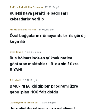
AzEdu Təhsil Platforması
17:36, Bu gün
Küləkli hava şəraiti ilə bağlı sarı
xəbərdarlıq verilib
Məktəbəqədər təhsil
17:02, Bu gün
Özəl bağçaların nümayəndələri ilə görüş
keçirilib
Orta təhsil
16:26, Bu gün
Rus bölməsində ən yüksək nəticə
göstərən məktəblər - 9-cu sinif üzrə
SİYAHI
Ali təhsil
16:17, Bu gün
BMU-İNHA ikili diplom proqramı üzrə
qəbul planı 100 faiz doldu
Qabiliyyət imtahanları
15:54, Bu gün
Jurnalistika ixtisası üzrə qabiliyyət