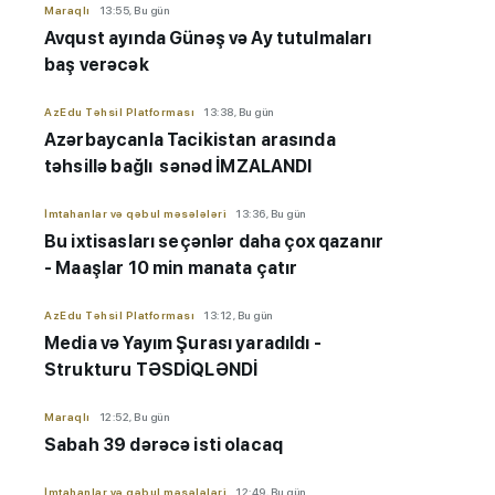
Maraqlı
13:55, Bu gün
Avqust ayında Günəş və Ay tutulmaları
baş verəcək
AzEdu Təhsil Platforması
13:38, Bu gün
Azərbaycanla Tacikistan arasında
təhsillə bağlı sənəd İMZALANDI
İmtahanlar və qəbul məsələləri
13:36, Bu gün
Bu ixtisasları seçənlər daha çox qazanır
- Maaşlar 10 min manata çatır
AzEdu Təhsil Platforması
13:12, Bu gün
Media və Yayım Şurası yaradıldı -
Strukturu TƏSDİQLƏNDİ
Maraqlı
12:52, Bu gün
Sabah 39 dərəcə isti olacaq
İmtahanlar və qəbul məsələləri
12:49, Bu gün