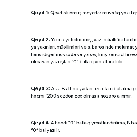
Qeyd 1:
Qeyd olunmuş meyarlar müvafiq yazı tapş
Qeyd 2:
Yerinə yetirilməmiş, yazı müəllifini tan
ya yaxınları, müəllimləri və s. barəsində məlumat
hansı digər mövzuda və ya seçilmiş xarici dil əv
olmayan yazı işləri “0” balla qiymətləndirilir.
Qeyd 3:
A və B alt meyarları üzrə tam bal almaq ü
həcmi (200 sözdən çox olması) nəzərə alınmır.
Qeyd 4
: A bəndi “0” balla qiymətləndirilirsə, B 
“0” bal yazılır.