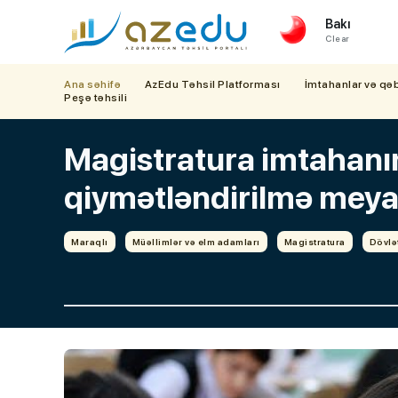
Bakı
Clear
Ana səhifə
AzEdu Təhsil Platforması
İmtahanlar və qə
Peşə təhsili
Magistratura imtahanı
qiymətləndirilmə meyarl
Maraqlı
Müəllimlər və elm adamları
Magistratura
Dövlə