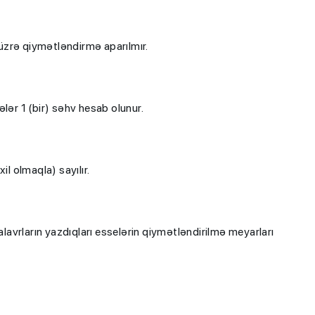
ri üzrə qiymətləndirmə aparılmır.
ələr 1 (bir) səhv hesab olunur.
il olmaqla) sayılır.
avrların yazdıqları esselərin qiymətləndirilmə meyarları