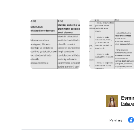
Esmir
Daha ço
Paylaş: