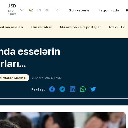
USD
AZ
EN
RU
TR
Son xəbərlər
Haqqımızda
R
1.70
0.00%
bul məsələləri
Elm və təhsil
Müsahibə və reportajlar
AzEdu Tv
nda esselərin
arı...
t İmtahan Mərkəzi
23 Aprel 2024, 17:30
Paylaş: