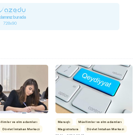
lamınız burada
728x90
ı”- MİQ,
"Həftənin təhsil icmalı": Qəbul
r və qəbul
marafonu başa çatdı,
müəllimlərin nəticələri dəyişdi..
llimlər və elm adamları
Maraqlı
Müəllimlər və elm adamları
Dövlət İmtahan Mərkəzi
Magistratura
Dövlət İmtahan Mərkəzi