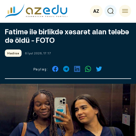
AZ
Fatimə ilə birlikdə xəsarət alan tələbə
də öldü - FOTO
Hadisə
6 İyul 2026, 17:17
Paylaş: