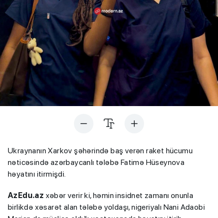
Ukraynanın Xarkov şəhərində baş verən raket hücumu
nəticəsində azərbaycanlı tələbə Fatimə Hüseynova
həyatını itirmişdi.
AzEdu.az
xəbər verir ki, həmin insidnet zamanı onunla
birlikdə xəsarət alan tələbə yoldaşı, nigeriyalı Nani Adaobi