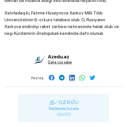
Merian da müalicə aldığı xəstəxanada həyatını itirib.
Xatırladaq ki, Fatimə Hüseynova Xarkov Milli Tibb
Universitetinin 6-cı kurs tələbəsi olub. O, Rusiyanın
Xarkova endirdiyi raket zərbəsi nəticəsində həlak olub və
nəşi Kürdəmirin Ərəbqubalı kəndində dəfn olunub.
Azedu.az
Daha çox xəbər
Paylaş:
Reklamınız burada
320x100