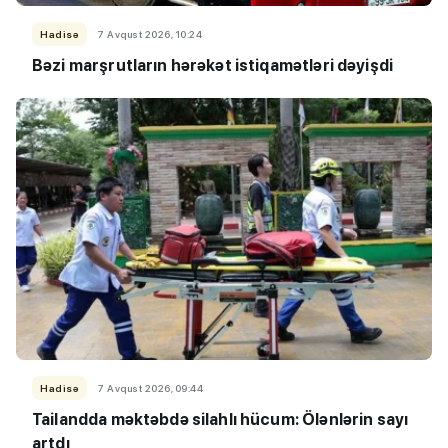
Hadisə
7 Avqust 2026, 10:24
Bəzi marşrutların hərəkət istiqamətləri dəyişdi
Hadisə
7 Avqust 2026, 09:44
Tailandda məktəbdə silahlı hücum: Ölənlərin sayı
artdı