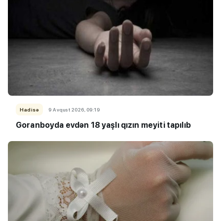
Hadisə
9 Avqust 2026, 09:19
Goranboyda evdən 18 yaşlı qızın meyiti tapılıb