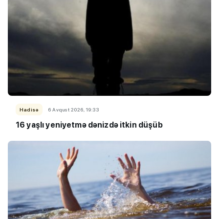
Hadisə
6 Avqust 2026, 19:33
16 yaşlı yeniyetmə dənizdə itkin düşüb