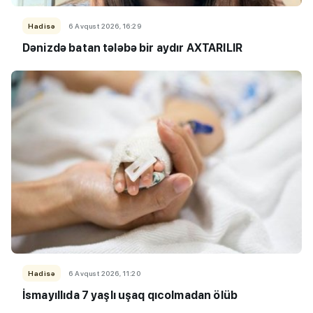
Hadisə
6 Avqust 2026, 16:29
Dənizdə batan tələbə bir aydır AXTARILIR
Hadisə
6 Avqust 2026, 11:20
İsmayıllıda 7 yaşlı uşaq qıcolmadan ölüb