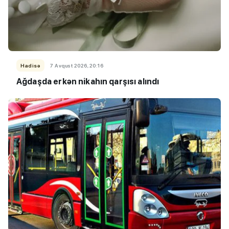
Hadisə
7 Avqust 2026, 20:16
Ağdaşda erkən nikahın qarşısı alındı