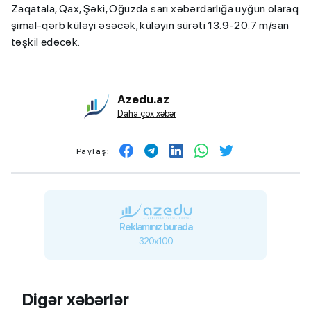
Zaqatala, Qax, Şəki, Oğuzda sarı xəbərdarlığa uyğun olaraq
şimal-qərb küləyi əsəcək, küləyin sürəti 13.9-20.7 m/san
təşkil edəcək.
Azedu.az
Daha çox xəbər
Paylaş:
Reklamınız burada
320x100
Digər xəbərlər