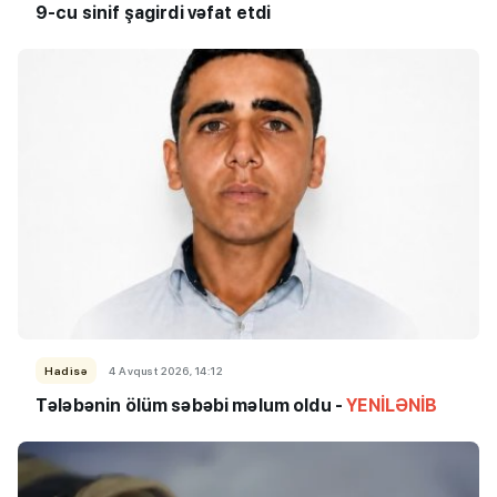
9-cu sinif şagirdi vəfat etdi
Hadisə
4 Avqust 2026, 14:12
Tələbənin ölüm səbəbi məlum oldu -
YENİLƏNİB