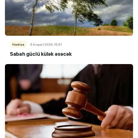
Hadisə
5 Avqust 2026, 15:51
Sabah güclü külək əsəcək