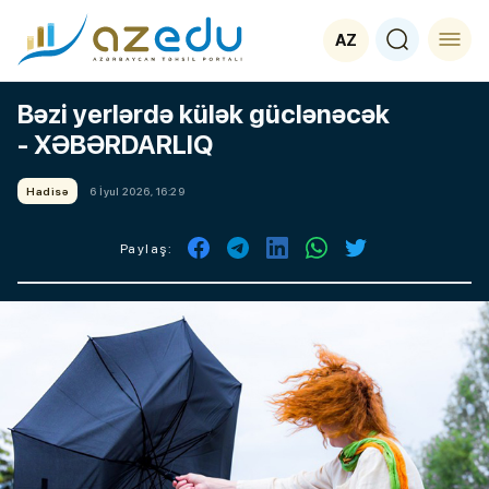
AZ
Bəzi yerlərdə külək güclənəcək
- XƏBƏRDARLIQ
Hadisə
6 İyul 2026, 16:29
Paylaş: