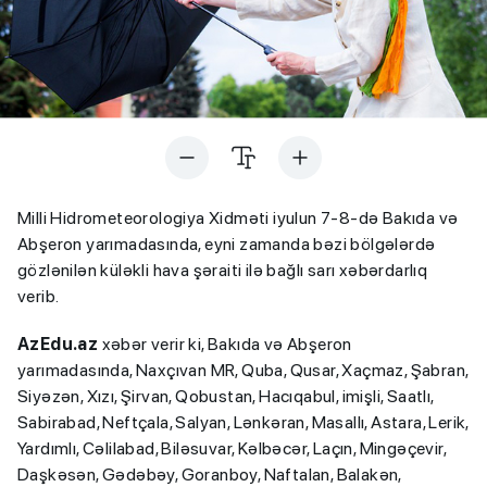
Milli Hidrometeorologiya Xidməti iyulun 7-8-də Bakıda və
Abşeron yarımadasında, eyni zamanda bəzi bölgələrdə
gözlənilən küləkli hava şəraiti ilə bağlı sarı xəbərdarlıq
verib.
AzEdu.az
xəbər verir ki, Bakıda və Abşeron
yarımadasında, Naxçıvan MR, Quba, Qusar, Xaçmaz, Şabran,
Siyəzən, Xızı, Şirvan, Qobustan, Hacıqabul, imişli, Saatlı,
Sabirabad, Neftçala, Salyan, Lənkəran, Masallı, Astara, Lerik,
Yardımlı, Cəlilabad, Biləsuvar, Kəlbəcər, Laçın, Mingəçevir,
Daşkəsən, Gədəbəy, Goranboy, Naftalan, Balakən,