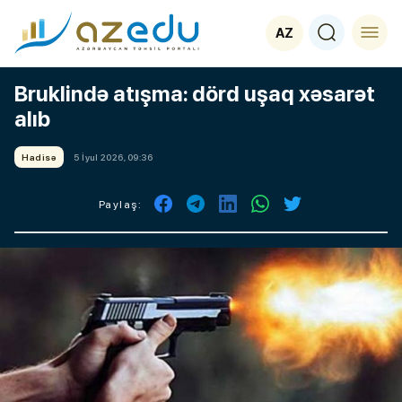
AZ
Bruklində atışma: dörd uşaq xəsarət
alıb
Hadisə
5 İyul 2026, 09:36
Paylaş: