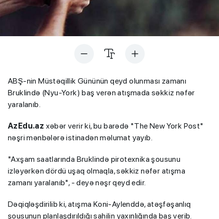
ABŞ-nin Müstəqillik Gününün qeyd olunması zamanı
Bruklində (Nyu-York) baş verən atışmada səkkiz nəfər
yaralanıb.
AzEdu.az
xəbər verir ki, bu barədə "The New York Post"
nəşri mənbələrə istinadən məlumat yayıb.
"Axşam saatlarında Bruklində pirotexnika şousunu
izləyərkən dördü uşaq olmaqla, səkkiz nəfər atışma
zamanı yaralanıb", - deyə nəşr qeyd edir.
Dəqiqləşdirilib ki, atışma Koni-Aylenddə, atəşfəşanlıq
şousunun planlaşdırıldığı sahilin yaxınlığında baş verib.