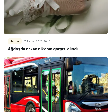
Hadisə
7 Avqust 2026, 20:16
Ağdaşda erkən nikahın qarşısı alındı