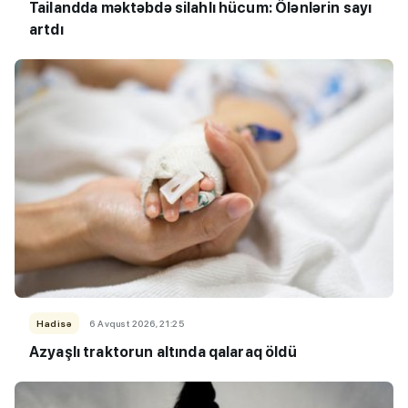
Tailandda məktəbdə silahlı hücum: Ölənlərin sayı
artdı
Hadisə
6 Avqust 2026, 21:25
Azyaşlı
traktorun altında qalaraq öldü