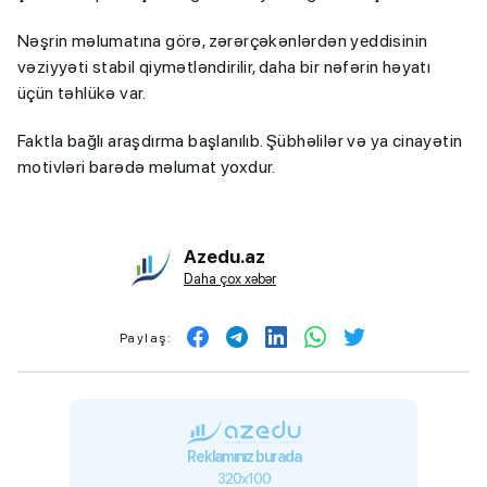
Nəşrin məlumatına görə, zərərçəkənlərdən yeddisinin
vəziyyəti stabil qiymətləndirilir, daha bir nəfərin həyatı
üçün təhlükə var.
Faktla bağlı araşdırma başlanılıb. Şübhəlilər və ya cinayətin
motivləri barədə məlumat yoxdur.
Azedu.az
Daha çox xəbər
Paylaş:
Reklamınız burada
320x100