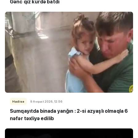
Gənc qız kürdə batdı
Hadisə
9 Avqust 2026, 12:56
Sumqayıtda binada yanğın : 2-si azyaşlı olmaqla 6
nəfər təxliyə edilib