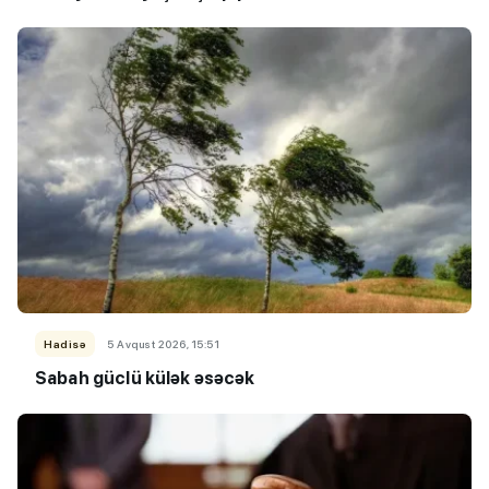
Hadisə
5 Avqust 2026, 15:51
Sabah güclü külək əsəcək