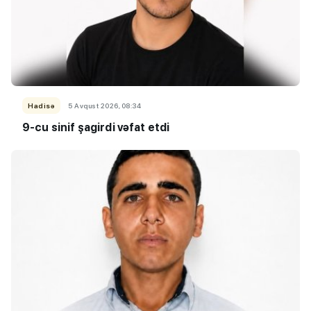
Hadisə
5 Avqust 2026, 08:34
9-cu sinif şagirdi vəfat etdi