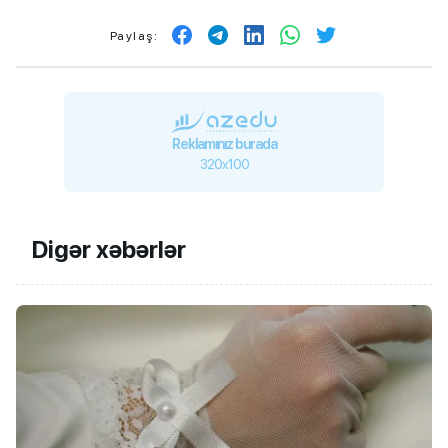
Paylaş:
Reklamınız burada
320x100
Digər xəbərlər