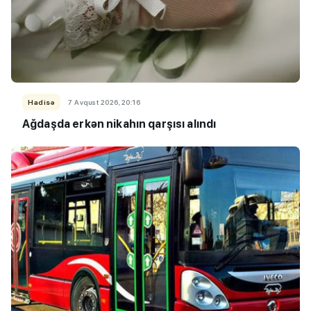
Hadisə
7 Avqust 2026, 20:16
Ağdaşda erkən nikahın qarşısı alındı