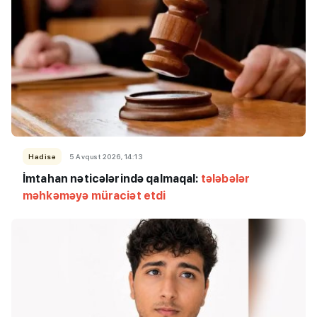
Hadisə
5 Avqust 2026, 14:13
İmtahan nəticələrində qalmaqal:
tələbələr
məhkəməyə müraciət etdi