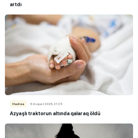
artdı
Hadisə
6 Avqust 2026, 21:25
Azyaşlı
traktorun altında qalaraq öldü