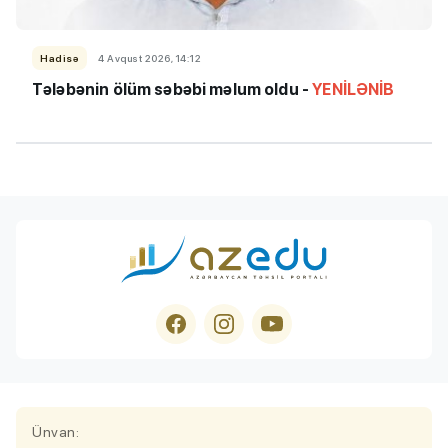
Hadisə
4 Avqust 2026, 14:12
Tələbənin ölüm səbəbi məlum oldu -
YENİLƏNİB
Ünvan: