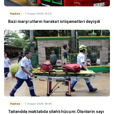
Hadisə
7 Avqust 2026, 10:24
Bəzi marşrutların hərəkət istiqamətləri dəyişdi
Hadisə
7 Avqust 2026, 09:44
Tailandda məktəbdə silahlı hücum: Ölənlərin sayı