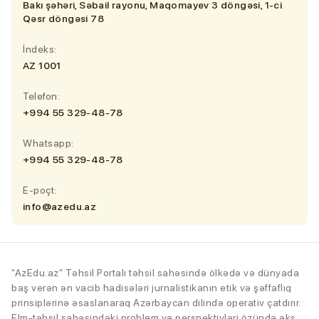
Bakı şəhəri, Səbail rayonu, Maqomayev 3 döngəsi, 1-ci
Qəsr döngəsi 78
İndeks:
AZ 1001
Telefon:
+994 55 329-48-78
Whatsapp:
+994 55 329-48-78
E-poçt:
info@azedu.az
“AzEdu.az” Təhsil Portalı təhsil sahəsində ölkədə və dünyada
baş verən ən vacib hadisələri jurnalistikanın etik və şəffaflıq
prinsiplərinə əsaslanaraq Azərbaycan dilində operativ çatdırır.
Elm-təhsil sahəsindəki problem və perspektivləri özündə əks