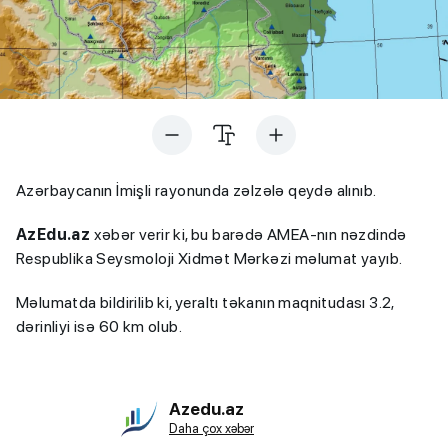
Azərbaycanın İmişli rayonunda zəlzələ qeydə alınıb.
AzEdu.az
xəbər verir ki, bu barədə AMEA-nın nəzdində
Respublika Seysmoloji Xidmət Mərkəzi məlumat yayıb.
Məlumatda bildirilib ki, yeraltı təkanın maqnitudası 3.2,
dərinliyi isə 60 km olub.
Azedu.az
Daha çox xəbər