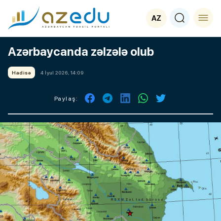
AZ
Azərbaycanda zəlzələ olub
Hadisə
4 İyul 2026, 14:09
Paylaş: