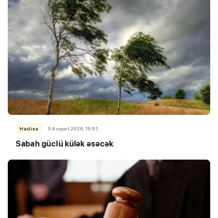
Hadisə
5 Avqust 2026, 15:51
Sabah güclü külək əsəcək