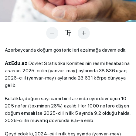
Azərbaycanda doğum göstəriciləri azalmağa davam edir.
AzEdu.az
Dövlət Statistika Komitəsinin rəsmi hesabatına
əsasən, 2025-ci ilin (yanvar-may) aylarında 38 836 uşaq,
2026-cı il (yanvar-may) aylarında 28 631 körpə dünyaya
gəlib.
Beləliklə, doğum sayı cəmi bir il ərzində eyni dövr üçün 10
205 nəfər (təxminən 26%) azalıb. Hər 1000 nəfərə düşən
doğum əmsalı isə 2025-ci ilin ilk 5 ayında 9,2 olduğu halda,
2026-cı ilin müvafiq dövründə 8,5-ə enib.
Qeyd edək ki, 2024-cü ilin ilk beş ayında (yanvar-may)