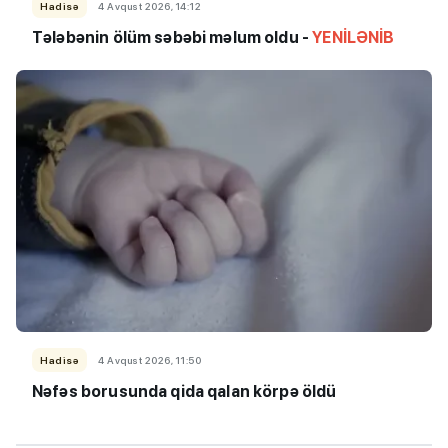
Hadisə
4 Avqust 2026, 14:12
Tələbənin ölüm səbəbi məlum oldu -
YENİLƏNİB
Hadisə
4 Avqust 2026, 11:50
Nəfəs borusunda qida qalan körpə öldü