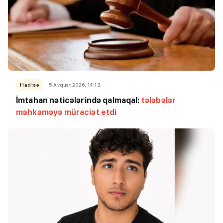
Hadisə
5 Avqust 2026, 14:13
İmtahan nəticələrində qalmaqal:
tələbələr
məhkəməyə müraciət etdi