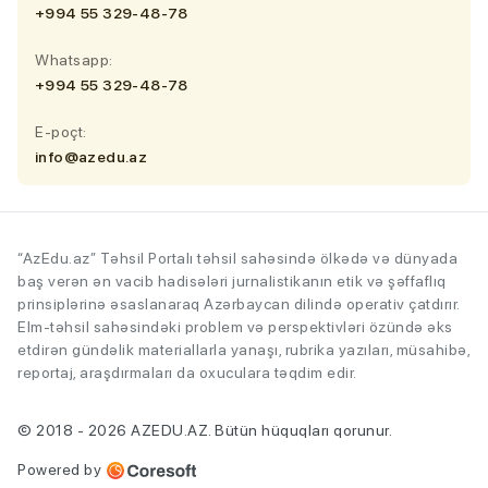
+994 55 329-48-78
Whatsapp:
+994 55 329-48-78
E-poçt:
info@azedu.az
“AzEdu.az” Təhsil Portalı təhsil sahəsində ölkədə və dünyada
baş verən ən vacib hadisələri jurnalistikanın etik və şəffaflıq
prinsiplərinə əsaslanaraq Azərbaycan dilində operativ çatdırır.
Elm-təhsil sahəsindəki problem və perspektivləri özündə əks
etdirən gündəlik materiallarla yanaşı, rubrika yazıları, müsahibə,
reportaj, araşdırmaları da oxuculara təqdim edir.
© 2018 - 2026 AZEDU.AZ. Bütün hüquqları qorunur.
Powered by