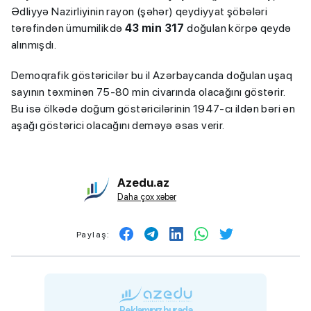
Ədliyyə Nazirliyinin rayon (şəhər) qeydiyyat şöbələri
tərəfindən ümumilikdə
43 min 317
doğulan körpə qeydə
alınmışdı.
Demoqrafik göstəricilər bu il Azərbaycanda doğulan uşaq
sayının təxminən 75-80 min civarında olacağını göstərir.
Bu isə ölkədə doğum göstəricilərinin 1947-cı ildən bəri ən
aşağı göstərici olacağını deməyə əsas verir.
Azedu.az
Daha çox xəbər
Paylaş:
Reklamınız burada