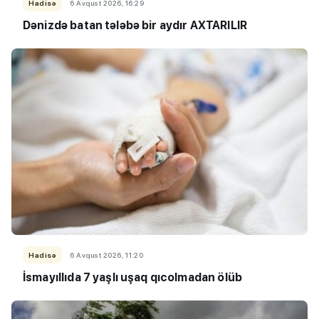
Hadisə
6 Avqust 2026, 16:29
Dənizdə batan tələbə bir aydır AXTARILIR
Hadisə
6 Avqust 2026, 11:20
İsmayıllıda 7 yaşlı uşaq qıcolmadan ölüb