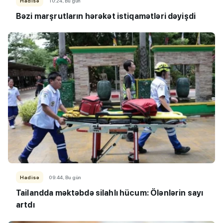
Hadisə
10:24, Bu gün
Bəzi marşrutların hərəkət istiqamətləri dəyişdi
Hadisə
09:44, Bu gün
Tailandda məktəbdə silahlı hücum: Ölənlərin sayı
artdı