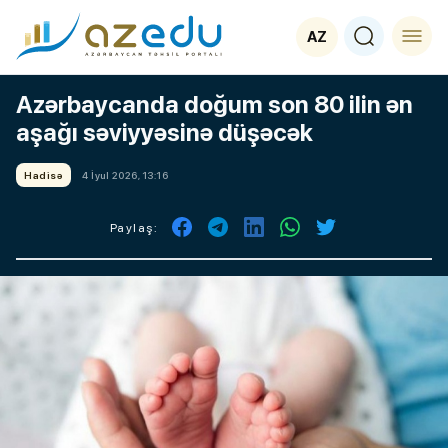
AZ
Azərbaycanda doğum son 80 ilin ən
aşağı səviyyəsinə düşəcək
Hadisə
4 İyul 2026, 13:16
Paylaş: