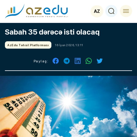
AZ
Sabah 35 dərəcə isti olacaq
AzEdu Təhsil Platforması
16 İyun 2026, 13:11
Paylaş: