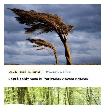
AzEdu Təhsil Platforması
10 Avqust 2026, 15:37
Qeyri-sabit hava bu tarixədək davam edəcək