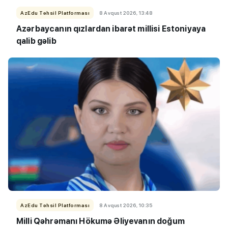
AzEdu Təhsil Platforması
8 Avqust 2026, 13:48
Azərbaycanın qızlardan ibarət millisi Estoniyaya
qalib gəlib
AzEdu Təhsil Platforması
8 Avqust 2026, 10:35
Milli Qəhrəmanı Hökumə Əliyevanın doğum