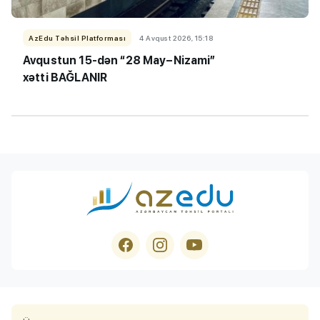
AzEdu Təhsil Platforması
4 Avqust 2026, 15:18
Avqustun 15-dən “28 May–Nizami”
xətti BAĞLANIR