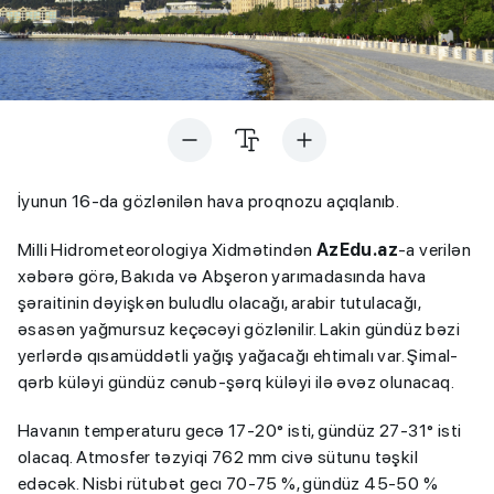
İyunun 16-da gözlənilən hava proqnozu açıqlanıb.
Milli Hidrometeorologiya Xidmətindən
AzEdu.az
-a verilən
xəbərə görə, Bakıda və Abşeron yarımadasında hava
şəraitinin dəyişkən buludlu olacağı, arabir tutulacağı,
əsasən yağmursuz keçəcəyi gözlənilir. Lakin gündüz bəzi
yerlərdə qısamüddətli yağış yağacağı ehtimalı var. Şimal-
qərb küləyi gündüz cənub-şərq küləyi ilə əvəz olunacaq.
Havanın temperaturu gecə 17-20° isti, gündüz 27-31° isti
olacaq. Atmosfer təzyiqi 762 mm civə sütunu təşkil
edəcək. Nisbi rütubət gecı 70-75 %, gündüz 45-50 %