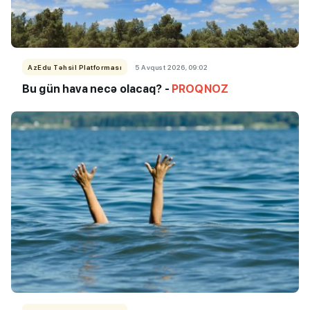
AzEdu Təhsil Platforması
5 Avqust 2026, 09:02
Bu gün hava necə olacaq? -
PROQNOZ