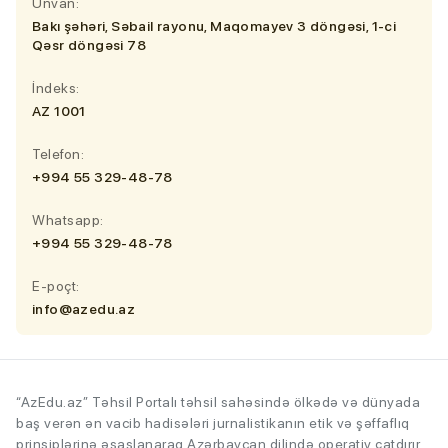
Ünvan:
Bakı şəhəri, Səbail rayonu, Maqomayev 3 döngəsi, 1-ci
Qəsr döngəsi 78
İndeks:
AZ 1001
Telefon:
+994 55 329-48-78
Whatsapp:
+994 55 329-48-78
E-poçt:
info@azedu.az
“AzEdu.az” Təhsil Portalı təhsil sahəsində ölkədə və dünyada
baş verən ən vacib hadisələri jurnalistikanın etik və şəffaflıq
prinsiplərinə əsaslanaraq Azərbaycan dilində operativ çatdırır.