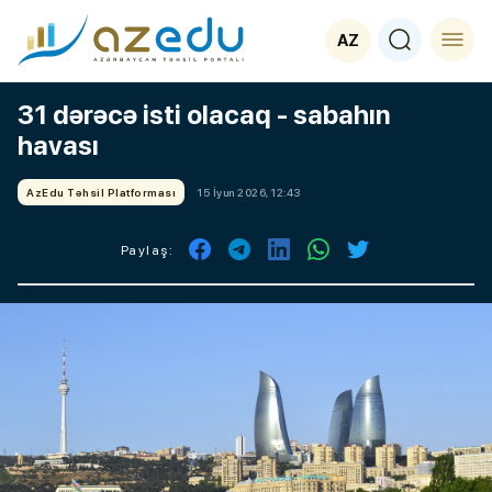
AZ
31 dərəcə isti olacaq - sabahın
havası
AzEdu Təhsil Platforması
15 İyun 2026, 12:43
Paylaş: