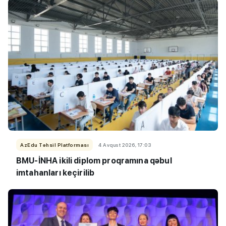
AzEdu Təhsil Platforması
4 Avqust 2026, 17:03
BMU-İNHA ikili diplom proqramına qəbul
imtahanları keçirilib