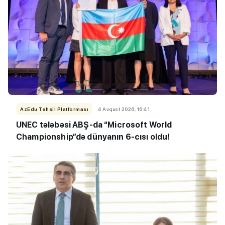
AzEdu Təhsil Platforması
4 Avqust 2026, 16:41
UNEC tələbəsi ABŞ-da “Microsoft World
Championship”də dünyanın 6-cısı oldu!