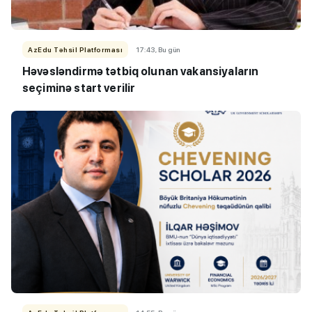
AzEdu Təhsil Platforması
17:43, Bu gün
Həvəsləndirmə tətbiq olunan vakansiyaların
seçiminə start verilir