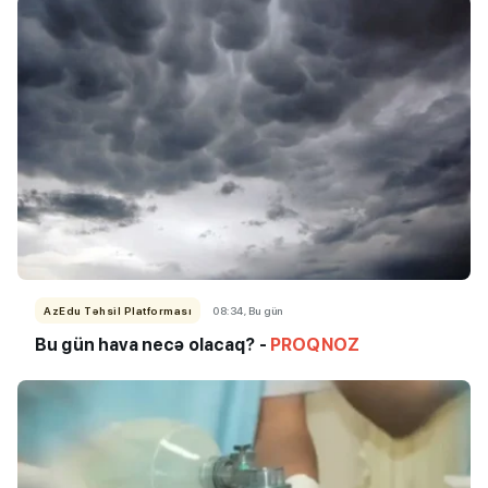
AzEdu Təhsil Platforması
08:34, Bu gün
Bu gün hava necə olacaq? -
PROQNOZ