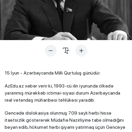
15 İyun - Azərbaycanda Milli Qurtuluş günüdür.
AzEdu.az xəbər verir ki, 1993-cü ilin iyununda ölkədə
yaranmış mürəkkəb ictimai-siyasi durum Azərbaycanda
real vətəndaş müharibəsi təhlükəsi yaradıb.
Gəncədə dislokasiya olunmuş 709 saylı hərbi hissə
itaətsizlik göstərərək Müdafiə Nazirliyinə tabe olmadığını
bəyan edib, hökumət hərbi qiyamı yatırmaq üçün Gəncəyə