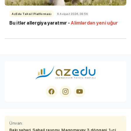
AzEdu Təhsil Platforması
6 Avqust 2026, 08:56
Bu itlər allergiya yaratmır -
Alimlərdən yeni uğur
Ünvan:
Bakı şəhəri, Səbail rayonu, Maqomayev 3 döngəsi, 1-ci