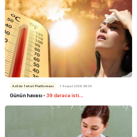
AzEdu Təhsil Platforması
7 Avqust 2026, 08:30
Günün havası -
39 dərəcə isti...