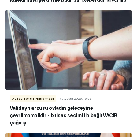
AzEdu Təhsil Platforması
7 Avqust 2026, 15:09
Valideyn arzusu övladın gələcəyinə
çevrilməməlidir - İxtisas seçimi ilə bağlı VACİB
çağırış