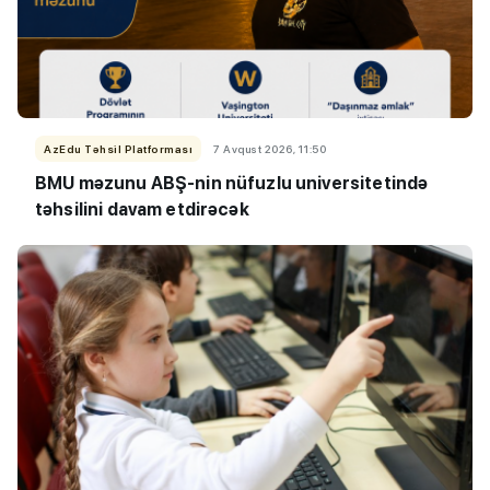
AzEdu Təhsil Platforması
7 Avqust 2026, 11:50
BMU məzunu ABŞ-nin nüfuzlu universitetində
təhsilini davam etdirəcək