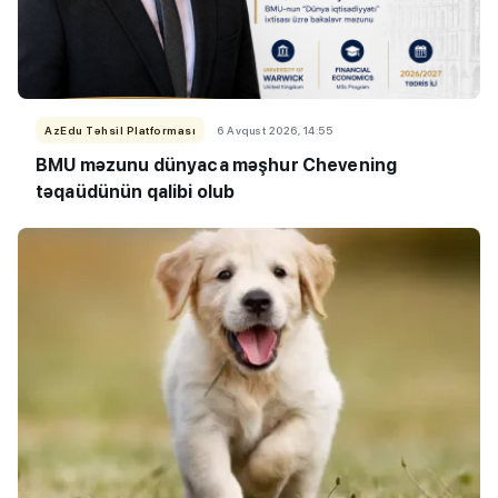
AzEdu Təhsil Platforması
6 Avqust 2026, 14:55
BMU məzunu dünyaca məşhur Chevening
təqaüdünün qalibi olub