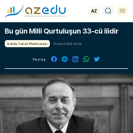
AZ
Bu gün Milli Qurtuluşun 33-cü ilidir
AzEdu Təhsil Platforması
15 İyun 2026, 00:24
Paylaş: