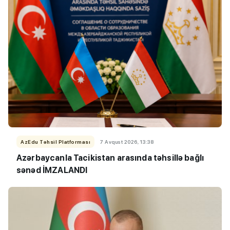
AzEdu Təhsil Platforması
7 Avqust 2026, 13:38
Azərbaycanla Tacikistan arasında təhsillə bağlı
sənəd İMZALANDI