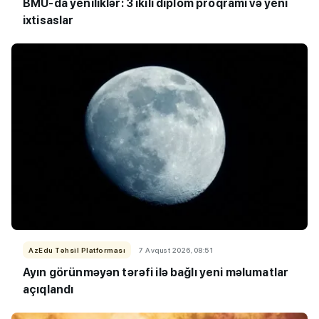
BMU-da yeniliklər: 3 ikili diplom proqramı və yeni
ixtisaslar
AzEdu Təhsil Platforması
7 Avqust 2026, 08:51
Ayın görünməyən tərəfi ilə bağlı yeni məlumatlar
açıqlandı