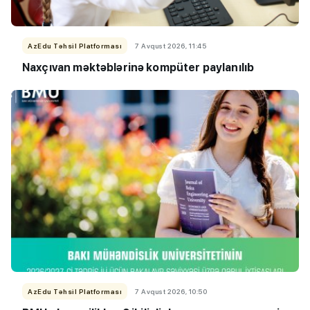
AzEdu Təhsil Platforması
7 Avqust 2026, 11:45
Naxçıvan məktəblərinə kompüter paylanılıb
AzEdu Təhsil Platforması
7 Avqust 2026, 10:50