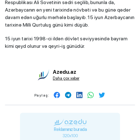
Respublikası Ali Sovetinin sədri seçilib, bununla da,
Azərbaycanın ən yeni tarixində növbəti və bu günə qədər
davam edən uğurlu mərhələ başlayıb. 15 iyun Azərbaycanın
tarixinə Milli Qurtuluş günü kimi düşüb.
15 iyun tarixi 1998-ci ildən dövlət səviyyəsində bayram
kimi qeyd olunur və qeyri-iş günüdür.
Azedu.az
Daha çox xəbər
Paylaş:
Reklamınız burada
320x100