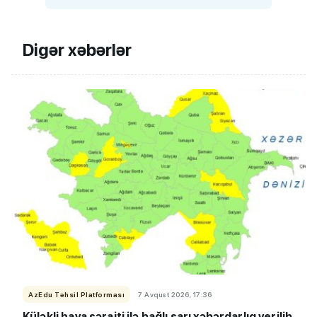
Digər xəbərlər
AzEdu Təhsil Platforması
7 Avqust 2026, 17:36
Küləkli hava şəraiti ilə bağlı sarı xəbərdarlıq verilib