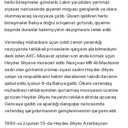
hərbi birləşmələr göndərib. Lakin yürüdülən yarıtmaz
siyasət nəticəsində qiyamın miqyası genişlənib və idarə
olunmayacaq səviyyəyə çatıb. Qiyam qaldıran hərbi
birləşmələr Bakıya doğru istiqamət götürüb, qiyamın
başında duranlar hakimiyyətin dəyişməsini tələb edib.
Vətəndaş müharibəsi üçün ciddi zəmin yarandığı
vəziyyətdə təhlükəli proseslərin qarşısını ala bilmədiyini
dərk edən AXC-Müsavat iqtidarı son anda kömək üçün
Heydər Əliyevə müraciət edib. Naxçıvan MR Ali Məclisinin
sədri olan görkəmli ictimai-siyasi xadim Heydər Əliyev
xalqın və respublikanın hakim dairələrinin təkidli dəvətini
qəbul edib, iyunun 9-da Bakıya gəlib. Ölkəni vətəndaş
müharibəsi təhlükəsindən qurtarmaq missiyasını üzərinə
götürən Heydər Əliyev həyatını təhlükə altında qoyaraq
Gəncəyə gedib və apardığı danışıqlar nəticəsində
vətəndaş qarşıdurmasının genişlənməsinin qarşısını alıb.
1993-cü il iyunun 15-də Heydər Əliyev Azərbaycan