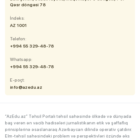
Qəsr döngəsi 78
İndeks:
AZ 1001
Telefon:
+994 55 329-48-78
Whatsapp:
+994 55 329-48-78
E-poçt:
info@azedu.az
“AzEdu.az” Təhsil Portalı təhsil sahəsində ölkədə və dünyada
baş verən ən vacib hadisələri jurnalistikanın etik və şəffaflıq
prinsiplərinə əsaslanaraq Azərbaycan dilində operativ çatdırır.
Elm-təhsil sahəsindəki problem və perspektivləri özündə əks