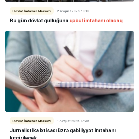
Dövlət İmtahan Mərkəzi
2 Avqust 2026, 10:13
Bu
gün dövlət qulluğuna
qəbul imtahanı olacaq
Dövlət İmtahan Mərkəzi
1 Avqust 2026, 17:35
Jurnalistika ixtisası üzrə qabiliyyət imtahanı
keçiriləcək