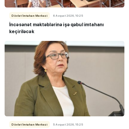
Dövlət İmtahan Mərkəzi
6 Avqust 2026, 10:25
İncəsənət məktəblərinə işə qəbul imtahanı
keçiriləcək
Dövlət İmtahan Mərkəzi
5 Avqust 2026, 15:25