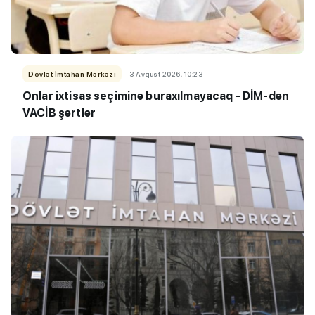
Dövlət İmtahan Mərkəzi
3 Avqust 2026, 10:23
Onlar ixtisas seçiminə buraxılmayacaq - DİM-dən
VACİB şərtlər