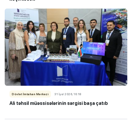
Dövlət İmtahan Mərkəzi
31 İyul 2026, 16:18
Ali təhsil müəssisələrinin sərgisi başa çatıb