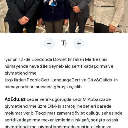
İyunun 12-də Londonda Dövlət İmtahan Mərkəzinin
nümayəndə heyəti ilə beynəlxalq sertifikatlaşdırma və
qiymətləndirmə
təşkilatları PeopleCert, LanguageCert və City&Guilds-in
nümayəndələri arasında görüş keçirilib.
AzEdu.az
xəbər verir ki, görüşdə sədr M.Abbaszadə
qiymətləndirmə üzrə DİM-in strateji hədəfləri barədə
məlumat verib. Təqdimat zamanı dövlət qulluğu sahəsində
sertifikatlaşdırma mexanizmlərinin inkişafı, səriştə əsaslı
qiymətləndirmə, qiymətləndirmədə süni intellektin və