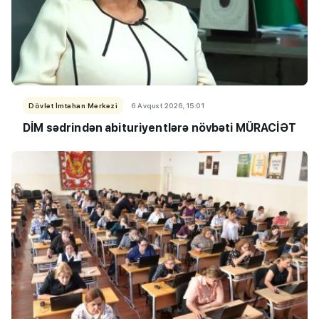
Dövlət İmtahan Mərkəzi
6 Avqust 2026, 15:01
DİM sədrindən abituriyent
​​​​​​​lərə
növbəti MÜRACİƏT