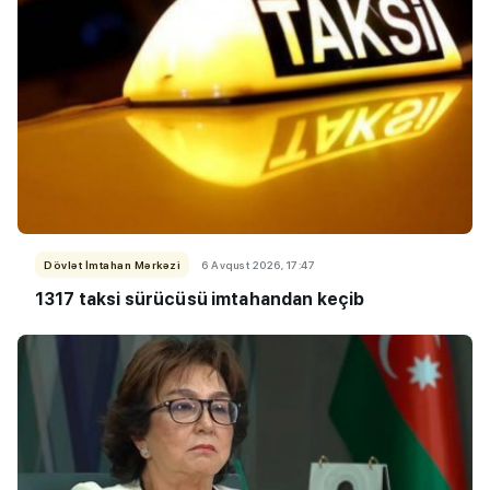
Dövlət İmtahan Mərkəzi
6 Avqust 2026, 17:47
1317 taksi sürücüsü imtahandan keçib