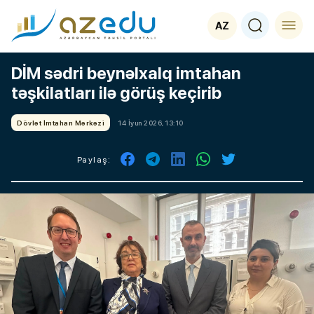
AZ
DİM sədri beynəlxalq imtahan
təşkilatları ilə görüş keçirib
Dövlət İmtahan Mərkəzi
14 İyun 2026, 13:10
Paylaş: