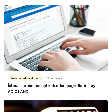
Dövlət İmtahan Mərkəzi
10:04, Bu gün
İxtisas seçimində iştirak edən şagirdlərin sayı
AÇIQLANDI