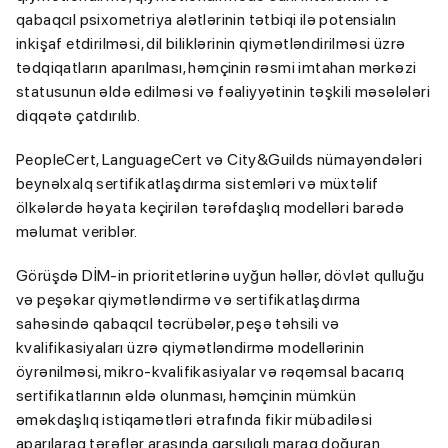
qabaqcıl psixometriya alətlərinin tətbiqi ilə potensialın
inkişaf etdirilməsi, dil biliklərinin qiymətləndirilməsi üzrə
tədqiqatların aparılması, həmçinin rəsmi imtahan mərkəzi
statusunun əldə edilməsi və fəaliyyətinin təşkili məsələləri
diqqətə çatdırılıb.
PeopleCert, LanguageCert və City&Guilds nümayəndələri
beynəlxalq sertifikatlaşdırma sistemləri və müxtəlif
ölkələrdə həyata keçirilən tərəfdaşlıq modelləri barədə
məlumat veriblər.
Görüşdə DİM-in prioritetlərinə uyğun həllər, dövlət qulluğu
və peşəkar qiymətləndirmə və sertifikatlaşdırma
sahəsində qabaqcıl təcrübələr, peşə təhsili və
kvalifikasiyaları üzrə qiymətləndirmə modellərinin
öyrənilməsi, mikro-kvalifikasiyalar və rəqəmsal bacarıq
sertifikatlarının əldə olunması, həmçinin mümkün
əməkdaşlıq istiqamətləri ətrafında fikir mübadiləsi
aparılaraq tərəflər arasında qarşılıqlı maraq doğuran