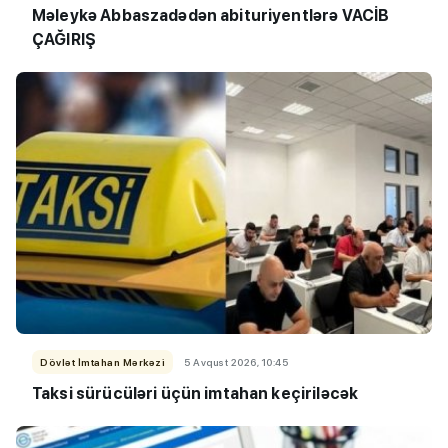
Məleykə Abbaszadədən abituriyentlərə VACİB
ÇAĞIRIŞ
Dövlət İmtahan Mərkəzi
5 Avqust 2026, 10:45
Taksi sürücüləri üçün imtahan keçiriləcək