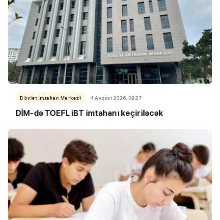
Dövlət İmtahan Mərkəzi
4 Avqust 2026, 09:27
DİM-də TOEFL iBT imtahanı keçiriləcək