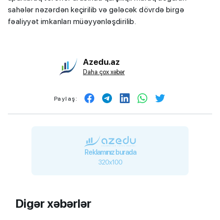
sahələr nəzərdən keçirilib və gələcək dövrdə birgə
fəaliyyət imkanları müəyyənləşdirilib.
Azedu.az
Daha çox xəbər
Paylaş:
Reklamınız burada
320x100
Digər xəbərlər