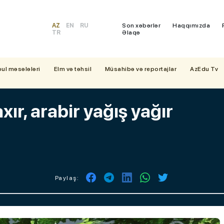
AZ
EN
RU
Son xəbərlər
Haqqımızda
TR
Əlaqə
bul məsələləri
Elm və təhsil
Müsahibə və reportajlar
AzEdu Tv
xır, arabir yağış yağır
Paylaş: