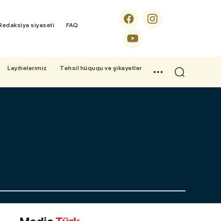
Redaksiya siyasəti
FAQ
Layihələrimiz
Təhsil hüququ və şikayətlər