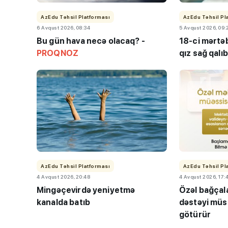
AzEdu Təhsil Platforması
AzEdu Təhsil Pl
6 Avqust 2026, 08:34
5 Avqust 2026, 09:
Bu gün hava necə olacaq? -
18-ci mərtəb
PROQNOZ
qız sağ qalıb
AzEdu Təhsil Platforması
AzEdu Təhsil Pl
4 Avqust 2026, 20:48
4 Avqust 2026, 17:
Mingəçevirdə yeniyetmə
Özəl bağçal
kanalda batıb
dəstəyi müs
götürür