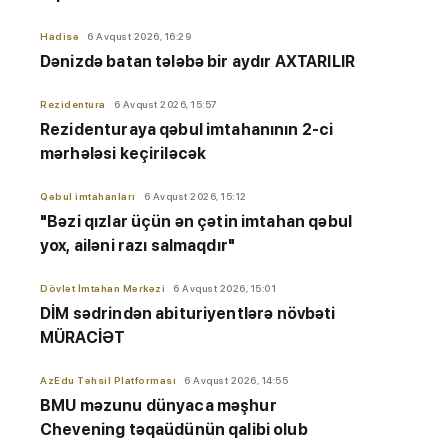
Hadisə
6 Avqust 2026, 16:29
Dənizdə batan tələbə bir aydır AXTARILIR
Rezidentura
6 Avqust 2026, 15:57
Rezidenturaya qəbul imtahanının 2-ci
mərhələsi keçiriləcək
Qəbul imtahanları
6 Avqust 2026, 15:12
"Bəzi qızlar üçün ən çətin imtahan qəbul
yox, ailəni razı salmaqdır"
Dövlət İmtahan Mərkəzi
6 Avqust 2026, 15:01
DİM sədrindən abituriyent
​​​​​​​lərə
növbəti
MÜRACİƏT
AzEdu Təhsil Platforması
6 Avqust 2026, 14:55
BMU məzunu dünyaca məşhur
Chevening təqaüdünün qalibi olub