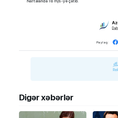
Naftalanda 18 m/s-yə çatıb.
Az
Dah
Paylaş:
Rek
Digər xəbərlər