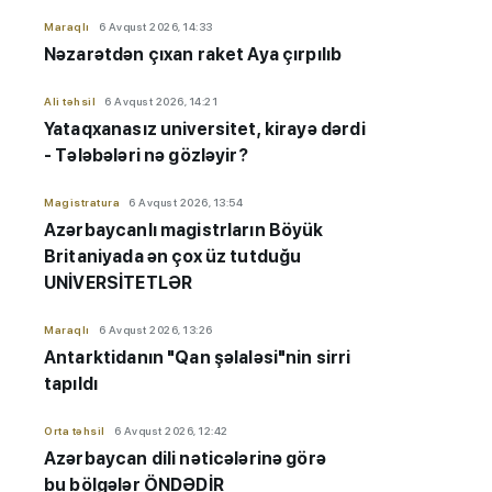
Maraqlı
6 Avqust 2026, 14:33
Nəzarətdən çıxan raket Aya çırpılıb
Ali təhsil
6 Avqust 2026, 14:21
Yataqxanasız universitet, kirayə dərdi
- Tələbələri nə gözləyir?
Magistratura
6 Avqust 2026, 13:54
Azərbaycanlı magistrların Böyük
Britaniyada ən çox üz tutduğu
UNİVERSİTETLƏR
Maraqlı
6 Avqust 2026, 13:26
Antarktidanın "Qan şəlaləsi"nin sirri
tapıldı
Orta təhsil
6 Avqust 2026, 12:42
Azərbaycan dili nəticələrinə görə
bu bölgələr ÖNDƏDİR