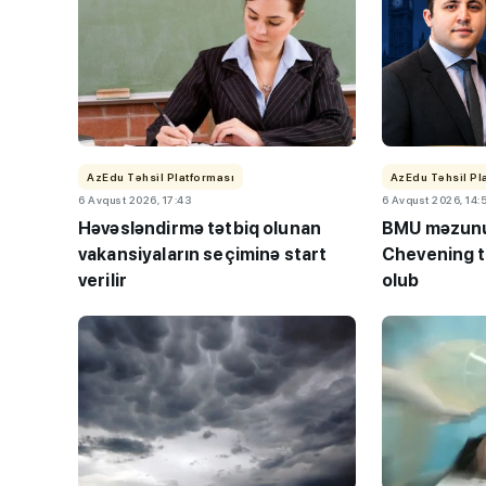
AzEdu Təhsil Platforması
AzEdu Təhsil Pl
6 Avqust 2026, 17:43
6 Avqust 2026, 14:
Həvəsləndirmə tətbiq olunan
BMU məzunu
vakansiyaların seçiminə start
Chevening t
verilir
olub