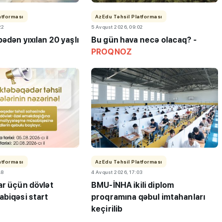
atforması
AzEdu Təhsil Platforması
22
5 Avqust 2026, 09:02
ədən yıxılan 20 yaşlı
Bu gün hava necə olacaq? -
PROQNOZ
atforması
AzEdu Təhsil Platforması
48
4 Avqust 2026, 17:03
ar üçün dövlət
BMU-İNHA ikili diplom
abiqəsi start
proqramına qəbul imtahanları
keçirilib