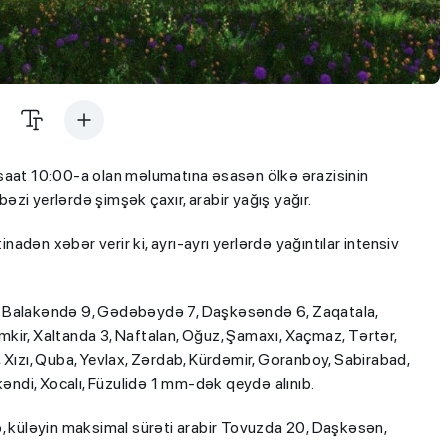
 saat 10:00-a olan məlumatına əsasən ölkə ərazisinin
bəzi yerlərdə şimşək çaxır, arabir yağış yağır.
adən xəbər verir ki, ayrı-ayrı yerlərdə yağıntılar intensiv
, Balakəndə 9, Gədəbəydə 7, Daşkəsəndə 6, Zaqatala,
kir, Xaltanda 3, Naftalan, Oğuz, Şamaxı, Xaçmaz, Tərtər,
 Xızı, Quba, Yevlax, Zərdab, Kürdəmir, Goranboy, Sabirabad,
kəndi, Xocalı, Füzulidə 1 mm-dək qeydə alınıb.
b, küləyin maksimal sürəti arabir Tovuzda 20, Daşkəsən,