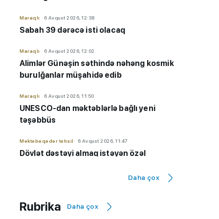
Maraqlı
6 Avqust 2026, 12:38
Sabah 39 dərəcə isti olacaq
Maraqlı
6 Avqust 2026, 12:02
Alimlər Günəşin səthində nəhəng kosmik
burulğanlar müşahidə edib
Maraqlı
6 Avqust 2026, 11:50
UNESCO-dan məktəblərlə bağlı yeni
təşəbbüs
Məktəbəqədər təhsil
6 Avqust 2026, 11:47
Dövlət dəstəyi almaq istəyən özəl
bağçaların kameraları olmalıdır
Daha çox
İmtahanlar və qəbul məsələləri
6 Avqust 2026, 11:32
Qiyabi təhsil "risk zonası"ndadır? - "Yeni
Rubrika
Daha çox
qaydaların tətbiqinə ehtiyac var"