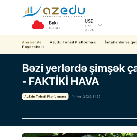
USD
Bakı
1.70
Clouds
0.00%
Ana səhifə
AzEdu Təhsil Platforması
İmtahanlar və qə
Peşə təhsili
Bəzi yerlərdə şimşək ça
- FAKTİKİ HAVA
AzEdu Təhsil Platforması
14 İyun 2026, 11:26