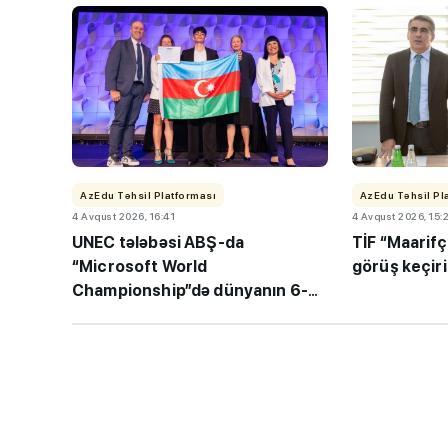
AzEdu Təhsil Platforması
AzEdu Təhsil Pl
4 Avqust 2026, 16:41
4 Avqust 2026, 15:
“Həftənin təhsil icmal
UNEC tələbəsi ABŞ-da
TİF “Maarifç
lisey seçimi, bağçala
“Microsoft World
görüş keçir
Championship”də dünyanın 6-
imtahanları...
cısı oldu!