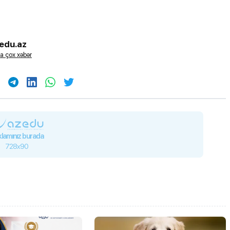
edu.az
a çox xəbər
lamınız burada
728x90