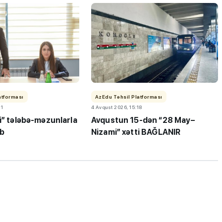
atforması
AzEdu Təhsil Platforması
21
4 Avqust 2026, 15:18
ı”- MİQ,
"Həftənin təhsil icmalı": Qəbul
i” tələbə-məzunlarla
Avqustun 15-dən “28 May–
r və qəbul
marafonu başa çatdı,
ib
Nizami” xətti BAĞLANIR
müəllimlərin nəticələri dəyişdi..