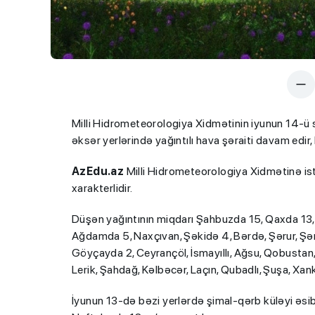
Milli Hidrometeorologiya Xidmətinin iyunun 14-ü
əksər yerlərində yağıntılı hava şəraiti davam edir, 
AzEdu.az
Milli Hidrometeorologiya Xidmətinə istin
xarakterlidir.
Düşən yağıntının miqdarı Şahbuzda 15, Qaxda 13
Ağdamda 5, Naxçıvan, Şəkidə 4, Bərdə, Şərur, Şəm
Göyçayda 2, Ceyrançöl, İsmayıllı, Ağsu, Qobustan,
Lerik, Şahdağ, Kəlbəcər, Laçın, Qubadlı, Şuşa, Xan
İyunun 13-də bəzi yerlərdə şimal-qərb küləyi əsi