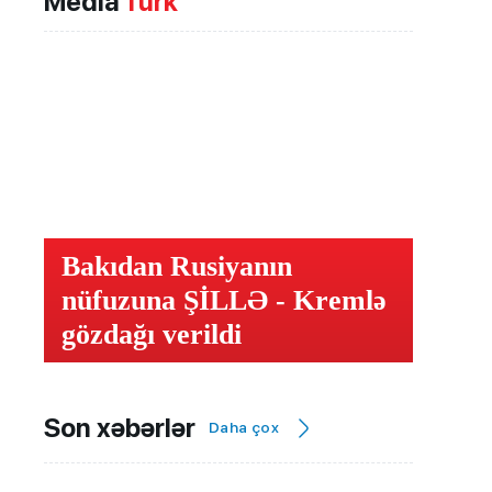
Media
Türk
Bakıdan Rusiyanın
nüfuzuna ŞİLLƏ - Kremlə
gözdağı verildi
Son xəbərlər
Daha çox