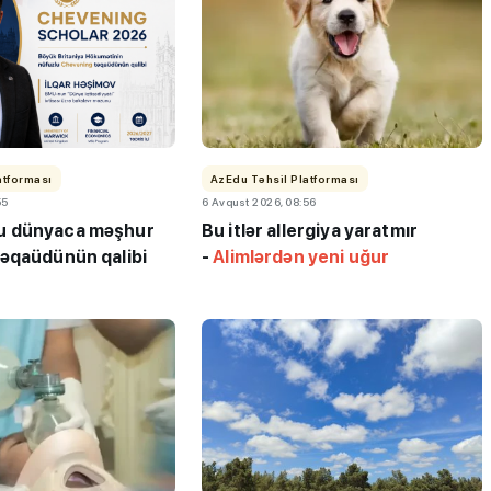
atforması
AzEdu Təhsil Platforması
55
6 Avqust 2026, 08:56
 dünyaca məşhur
Bu itlər allergiya yaratmır
əqaüdünün qalibi
-
Alimlərdən yeni uğur