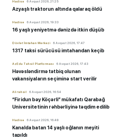
Hadisə
6 Avqust 2026, 21:25
Azyaşlı
traktorun altında qalaraq öldü
Hadisə
6 Avqust 2026, 19:33
16 yaşlı yeniyetmə dənizdə itkin düşüb
Dövlət İmtahan Mərkəzi
6 Avqust 2026, 17:47
1317 taksi sürücüsü imtahandan keçib
AzEdu Təhsil Platforması
6 Avqust 2026, 17:43
Həvəsləndirmə tətbiq olunan
vakansiyaların seçiminə start verilir
Ali təhsil
6 Avqust 2026, 16:54
“Firidun bəy Köçərli” mükafatı Qarabağ
Universitetinin rəhbərliyinə təqdim edilib
Hadisə
6 Avqust 2026, 16:48
Kanalda batan 14 yaşlı oğlanın meyiti
tapıldı