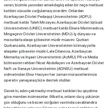
verən, bizimlə yaxından əməkdaşlıq edən bir neçə mətbuat
katibini xüsusilə vurğulamaq istərdim. Onlardan
Azərbaycan Dövlət Pedaqoji Universitetinin (ADPU)
mətbuat katibi Taleh Mirzəyev, Azərbaycan Dövlət İqtisad
Universitetinin (UNEC) mətbuat katibi Elnarə Məmmədova,
Mingəçevir Dövlət Universitetinin (MDU) İş dünyası və
məzunlarla əlaqə şöbəsinin müdir müavini Qurban
Qurbanzadə, Azərbaycan Universitetinin İctimaiyyətlə
əlaqələr şöbəsinin müdiri Lalə Dilanova, Azərbaycan
Memarlıq və İnşaat Universitetinin (AzMİU) PR və Media
bölməsinin rəhbəri Nicat Abdullayev və Azərbaycan Dövlət
Neft və Sənaye Universitetinin (ADNSU) mətbuat
xidmətindən Elnur Hacıyev hər zaman müraciətlərimizə
operativ yanaşaraq bizə dəstək olublar.
Gərək ki, adını çəkmədiyi mətbuat katibləri bu qeydimə
görə məndən inciməsinlər. Əlbəttə, onların da iş yükünün
çox olduğunu və bəzən sorğuları vaxtında cavablandıra