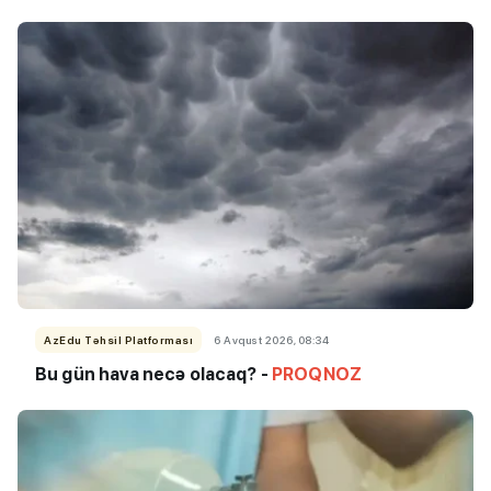
AzEdu Təhsil Platforması
6 Avqust 2026, 08:34
Bu gün hava necə olacaq? -
PROQNOZ