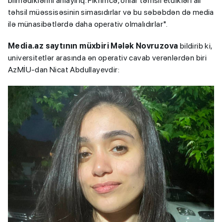
bilmədiklərini anlayırıq. Fikrimcə, onlar təmsil etdikləri ali
təhsil müəssisəsinin simasıdırlar və bu səbəbdən də media
ilə münasibətlərdə daha operativ olmalıdırlar".
Media.az saytının müxbiri Mələk Novruzova
bildirib ki,
universitetlər arasında ən operativ cavab verənlərdən biri
AzMİU-dan Nicat Abdullayevdir: