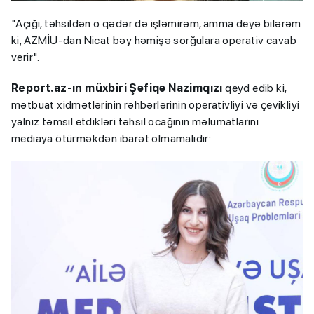
"Açığı, təhsildən o qədər də işləmirəm, amma deyə bilərəm
ki, AZMİU-dan Nicat bəy həmişə sorğulara operativ cavab
verir".
Report.az-ın müxbiri Şəfiqə Nazimqızı
qeyd edib ki,
mətbuat xidmətlərinin rəhbərlərinin operativliyi və çevikliyi
yalnız təmsil etdikləri təhsil ocağının məlumatlarını
mediaya ötürməkdən ibarət olmamalıdır: