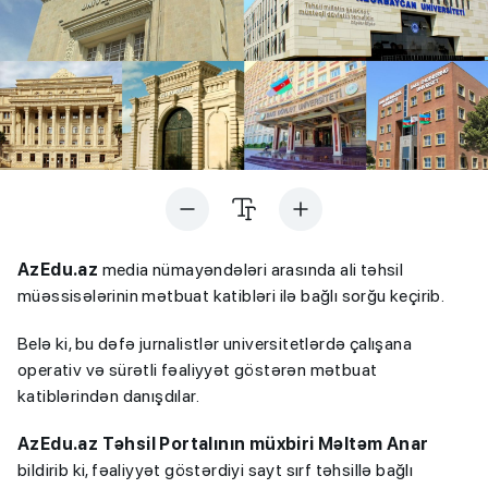
AzEdu.az
media nümayəndələri arasında ali təhsil
müəssisələrinin mətbuat katibləri ilə bağlı sorğu keçirib.
Belə ki, bu dəfə jurnalistlər universitetlərdə çalışana
operativ və sürətli fəaliyyət göstərən mətbuat
katiblərindən danışdılar.
AzEdu.az Təhsil Portalının müxbiri Məltəm Anar
bildirib ki, fəaliyyət göstərdiyi sayt sırf təhsillə bağlı