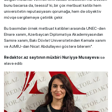
bunu bacarsa da, təəssüf ki, bir çox mətbuat katibi həm
universitetin reputasiyasını qorumağa, həm də obyektiv
mövqe sərgiləməyə çətinlik çəkir.
Bu baxımdan örnək mətbuat katibləri arasında UNEC-dən
Elnarə xanım, Azərbaycan Diplomatiya Akademiyasından
Samirə xanım, Bakı Dövlət Universitetindən Kəmalə xanım
və AzMİU-dan Nicat Abdullayevi göstərə bilərəm".
Redaktor.az saytının müxbiri Nuriyyə Musayeva
isə
əlavə edib: