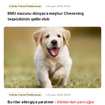
AzEdu Təhsil Platforması
6 Avqust 2026, 14:55
BMU məzunu dünyaca məşhur Chevening
təqaüdünün qalibi olub
AzEdu Təhsil Platforması
6 Avqust 2026, 08:56
Bu itlər allergiya yaratmır -
Alimlərdən yeni uğur