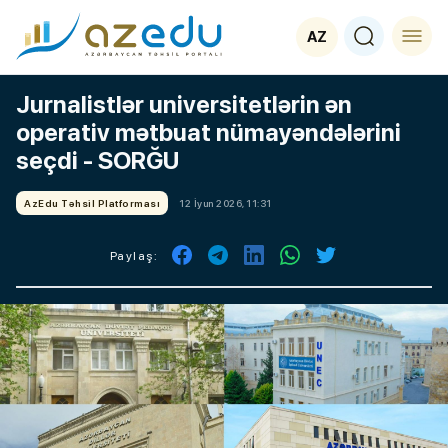
AZ
Jurnalistlər universitetlərin ən
operativ mətbuat nümayəndələrini
seçdi - SORĞU
AzEdu Təhsil Platforması
12 İyun 2026, 11:31
Paylaş: