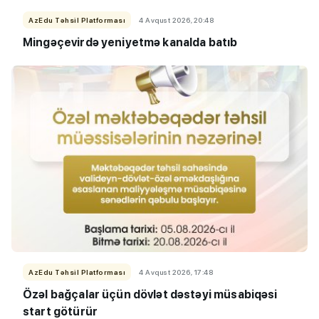
AzEdu Təhsil Platforması
4 Avqust 2026, 20:48
Mingəçevirdə yeniyetmə kanalda batıb
AzEdu Təhsil Platforması
4 Avqust 2026, 17:48
Özəl bağçalar üçün dövlət dəstəyi müsabiqəsi
start götürür