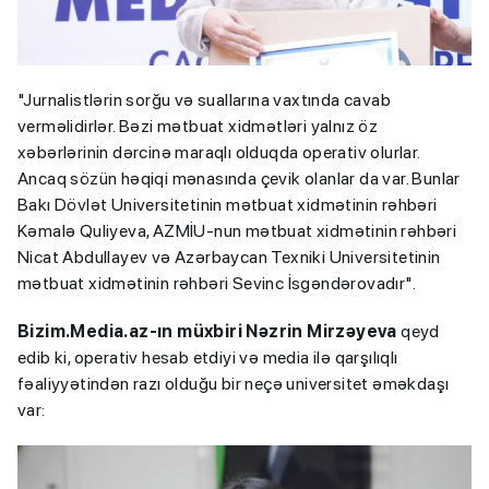
"Jurnalistlərin sorğu və suallarına vaxtında cavab
verməlidirlər. Bəzi mətbuat xidmətləri yalnız öz
xəbərlərinin dərcinə maraqlı olduqda operativ olurlar.
Ancaq sözün həqiqi mənasında çevik olanlar da var. Bunlar
Bakı Dövlət Universitetinin mətbuat xidmətinin rəhbəri
Kəmalə Quliyeva, AZMİU-nun mətbuat xidmətinin rəhbəri
Nicat Abdullayev və Azərbaycan Texniki Universitetinin
mətbuat xidmətinin rəhbəri Sevinc İsgəndərovadır".
Bizim.Media.az-ın müxbiri Nəzrin Mirzəyeva
qeyd
edib ki, operativ hesab etdiyi və media ilə qarşılıqlı
fəaliyyətindən razı olduğu bir neçə universitet əməkdaşı
var: