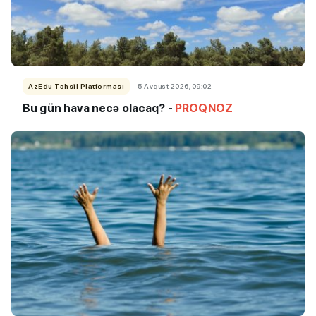
AzEdu Təhsil Platforması
5 Avqust 2026, 09:02
Bu gün hava necə olacaq? -
PROQNOZ