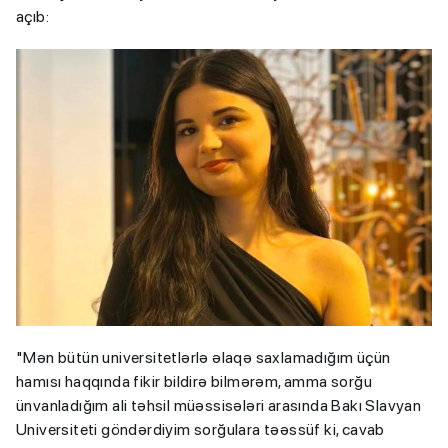
açıb:
"Mən bütün universitetlərlə əlaqə saxlamadığım üçün
hamısı haqqında fikir bildirə bilmərəm, amma sorğu
ünvanladığım ali təhsil müəssisələri arasında Bakı Slavyan
Universiteti göndərdiyim sorğulara təəssüf ki, cavab