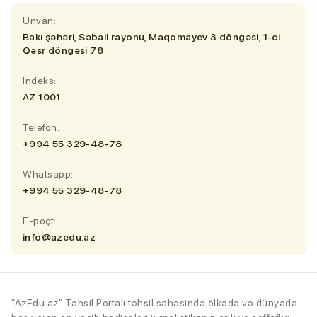
Ünvan:
Bakı şəhəri, Səbail rayonu, Maqomayev 3 döngəsi, 1-ci
Qəsr döngəsi 78
İndeks:
AZ 1001
Telefon:
+994 55 329-48-78
Whatsapp:
+994 55 329-48-78
E-poçt:
info@azedu.az
“AzEdu.az” Təhsil Portalı təhsil sahəsində ölkədə və dünyada