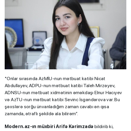
"Onlar sırasında AzMİU-nun mətbuat katibi Nicat
Abdullayev, ADPU-nun mətbuat katibi Taleh Mirzəyev,
ADNSU-nun mətbuat xidmətinin əməkdaşı Elnur Hacıyev
və AzTU-nun mətbuat katibi Sevinc İsgəndərova var. Bu
şəxslərə sorğu ünvanladığım zaman cavabı ən qısa
zamanda, ətraflı şəkildə ala bilirəm”.
Modern.az-ın müxbiri Arifə Kərimzadə
bildirib ki,