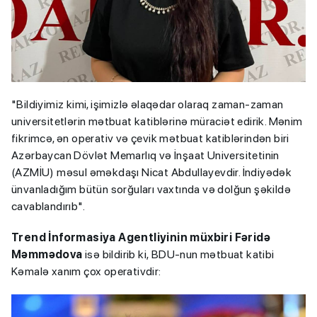
"Bildiyimiz kimi, işimizlə əlaqədar olaraq zaman-zaman
universitetlərin mətbuat katiblərinə müraciət edirik. Mənim
fikrimcə, ən operativ və çevik mətbuat katiblərindən biri
Azərbaycan Dövlət Memarlıq və İnşaat Universitetinin
(AZMİU) məsul əməkdaşı Nicat Abdullayevdir. İndiyədək
ünvanladığım bütün sorğuları vaxtında və dolğun şəkildə
cavablandırıb".
Trend İnformasiya Agentliyinin müxbiri Fəridə
Məmmədova
isə bildirib ki, BDU-nun mətbuat katibi
Kəmalə xanım çox operativdir: