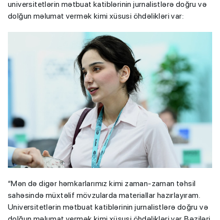
universitetlərin mətbuat katiblərinin jurnalistlərə doğru və
dolğun məlumat vermək kimi xüsusi öhdəlikləri var:
“Mən də digər həmkarlarımız kimi zaman-zaman təhsil
sahəsində müxtəlif mövzularda materiallar hazırlayıram.
Universitetlərin mətbuat katiblərinin jurnalistlərə doğru və
dolğun məlumat vermək kimi xüsusi öhdəlikləri var. Bəziləri