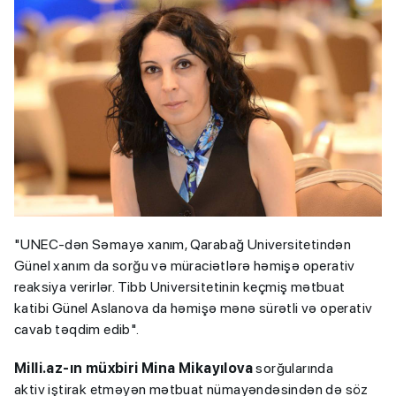
"UNEC-dən Səmayə xanım, Qarabağ Universitetindən
Günel xanım da sorğu və müraciətlərə həmişə operativ
reaksiya verirlər. Tibb Universitetinin keçmiş mətbuat
katibi Günel Aslanova da həmişə mənə sürətli və operativ
cavab təqdim edib".
Milli.az-ın müxbiri Mina Mikayılova
sorğularında
aktiv iştirak etməyən mətbuat nümayəndəsindən də söz