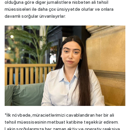
olduğuna görə digər jurnalistlərə nisbətən ali təhsil
müəssisələri ilə daha çox ünsiyyətdə olurlar və onlara
davamlı sorğular ünvanlayırlar:
"İlk növbədə, müraciətlərimizi cavablandıran hər bir ali
təhsil müəssisəsinin mətbuat katibinə təşəkkür edirəm.
Lakin sorğularımıza hər zaman aktiv və operativ reaksiya