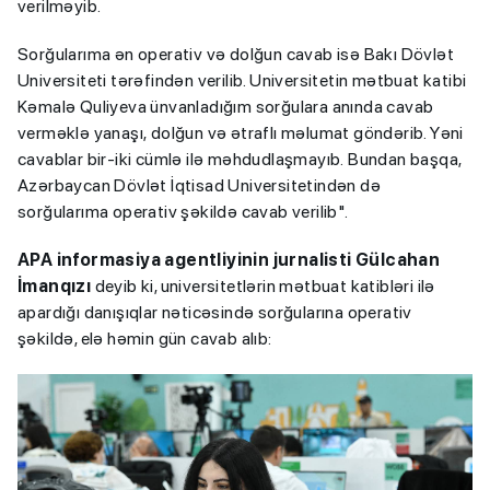
verilməyib.
Sorğularıma ən operativ və dolğun cavab isə Bakı Dövlət
Universiteti tərəfindən verilib. Universitetin mətbuat katibi
Kəmalə Quliyeva ünvanladığım sorğulara anında cavab
verməklə yanaşı, dolğun və ətraflı məlumat göndərib. Yəni
cavablar bir-iki cümlə ilə məhdudlaşmayıb. Bundan başqa,
Azərbaycan Dövlət İqtisad Universitetindən də
sorğularıma operativ şəkildə cavab verilib".
APA informasiya agentliyinin jurnalisti Gülcahan
İmanqızı
deyib ki, universitetlərin mətbuat katibləri ilə
apardığı danışıqlar nəticəsində sorğularına operativ
şəkildə, elə həmin gün cavab alıb: