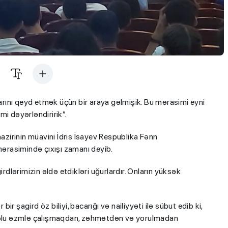
larını qeyd etmək üçün bir araya gəlmişik. Bu mərasimi eyni
i dəyərləndiririk”.
 nazirinin müavini İdris İsayev Respublika Fənn
 mərasimində çıxışı zamanı deyib.
lərimizin əldə etdikləri uğurlardır. Onların yüksək
bir şagird öz biliyi, bacarığı və nailiyyəti ilə sübut edib ki,
olu əzmlə çalışmaqdan, zəhmətdən və yorulmadan