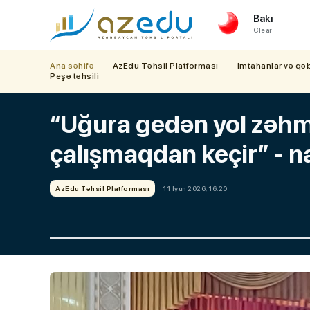
Bakı
Clear
Ana səhifə
AzEdu Təhsil Platforması
İmtahanlar və qə
Peşə təhsili
“Uğura gedən yol zəh
çalışmaqdan keçir” - n
AzEdu Təhsil Platforması
11 İyun 2026, 16:20