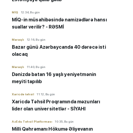
MİQ
12:34, Bu gün
MİQ-in müsahibəsində namizədlərə hansı
suallar verilir? - RƏSMİ
Maraqlı
12:16, Bu gün
Bazar günü Azərbaycanda 40 dərəcə isti
olacaq
Maraqlı
11:40, Bu gün
Dənizdə batan 16 yaşlı yeniyetmənin
meyiti tapılıb
Xaricdə təhsil
11:12, Bu gün
Xaricdə Təhsil Proqramında məzunları
lider olan universitetlər - SİYAHI
AzEdu Təhsil Platforması
10:35, Bu gün
Milli Qəhrəmanı Hökumə Əliyevanın