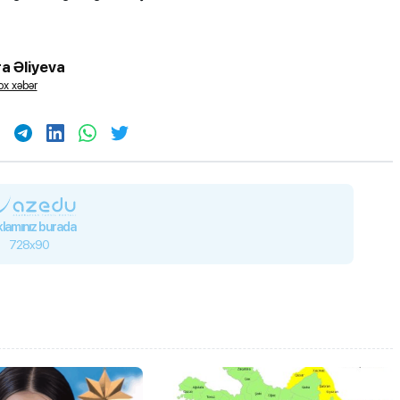
a Əliyeva
x xəbər
lamınız burada
728x90