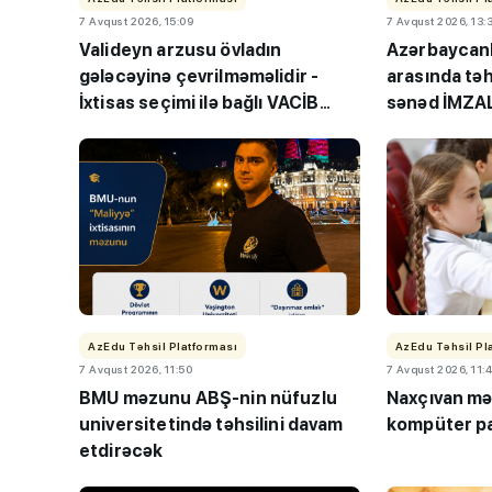
7 Avqust 2026, 15:09
7 Avqust 2026, 13:
Valideyn arzusu övladın
Azərbaycanl
gələcəyinə çevrilməməlidir -
arasında təh
İxtisas seçimi ilə bağlı VACİB
sənəd İMZA
çağırış
“Həftənin təhsil icmal
lisey seçimi, bağçala
imtahanları...
AzEdu Təhsil Platforması
AzEdu Təhsil Pl
7 Avqust 2026, 11:50
7 Avqust 2026, 11:
BMU məzunu ABŞ-nin nüfuzlu
Naxçıvan mə
universitetində təhsilini davam
kompüter pa
etdirəcək