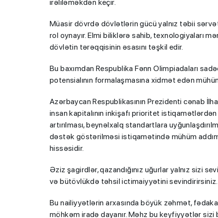
irəliləməkdən keçir.
Müasir dövrdə dövlətlərin gücü yalnız təbii sərvətl
rol oynayır. Elmi biliklərə sahib, texnologiyaları 
dövlətin tərəqqisinin əsasını təşkil edir.
Bu baxımdan Respublika Fənn Olimpiadaları sadəcə
potensialının formalaşmasına xidmət edən mühüm
Azərbaycan Respublikasının Prezidenti cənab İlha
insan kapitalının inkişafı prioritet istiqamətlərdən
artırılması, beynəlxalq standartlara uyğunlaşdırılm
dəstək göstərilməsi istiqamətində mühüm addımlar 
hissəsidir.
Əziz şagirdlər, qazandığınız uğurlar yalnız sizi sevi
və bütövlükdə təhsil ictimaiyyətini sevindirirsiniz.
Bu nailiyyətlərin arxasında böyük zəhmət, fədaka
möhkəm iradə dayanır. Məhz bu keyfiyyətlər sizi b