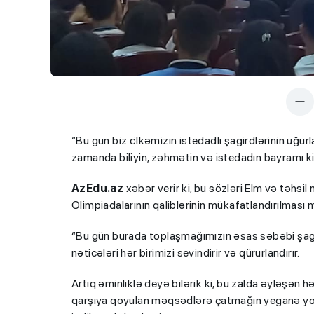
“Bu gün biz ölkəmizin istedadlı şagirdlərinin uğur
zamanda biliyin, zəhmətin və istedadın bayramı kim
AzEdu.az
xəbər verir ki, bu sözləri Elm və təhsil
Olimpiadalarının qaliblərinin mükafatlandırılması
“Bu gün burada toplaşmağımızın əsas səbəbi şagird
nəticələri hər birimizi sevindirir və qürurlandırır.
Artıq əminliklə deyə bilərik ki, bu zalda əyləşən hər 
qarşıya qoyulan məqsədlərə çatmağın yeganə y