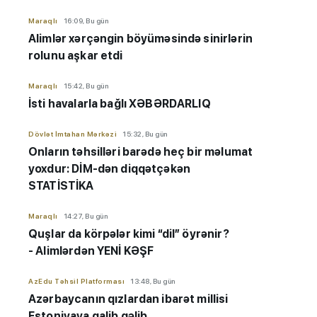
Maraqlı
16:09, Bu gün
Alimlər xərçəngin böyüməsində sinirlərin
rolunu aşkar etdi
Maraqlı
15:42, Bu gün
İsti havalarla bağlı XƏBƏRDARLIQ
Dövlət İmtahan Mərkəzi
15:32, Bu gün
Onların təhsilləri barədə heç bir məlumat
yoxdur: DİM-dən diqqətçəkən
STATİSTİKA
Maraqlı
14:27, Bu gün
Quşlar da körpələr kimi “dil” öyrənir?
- Alimlərdən YENİ KƏŞF
AzEdu Təhsil Platforması
13:48, Bu gün
Azərbaycanın qızlardan ibarət millisi
Estoniyaya qalib gəlib