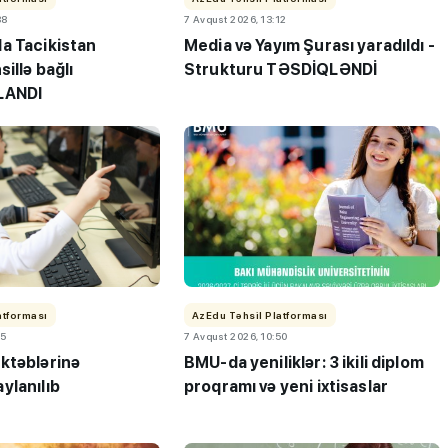
38
7 Avqust 2026, 13:12
a Tacikistan
Media və Yayım Şurası yaradıldı -
sillə bağlı
Strukturu TƏSDİQLƏNDİ
LANDI
ı”- MİQ,
"Həftənin təhsil icmalı": Qəbul
r və qəbul
marafonu başa çatdı,
müəllimlərin nəticələri dəyişdi..
atforması
AzEdu Təhsil Platforması
45
7 Avqust 2026, 10:50
ktəblərinə
BMU-da yeniliklər: 3 ikili diplom
ylanılıb
proqramı və yeni ixtisaslar