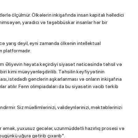
ərlə ölçülmür. Ölkələrin inkişafında insan kapitalı həlledici
mənimsəyən, yaradıcı və təşəbbüskar insanlar hər bir
 yarış deyil, eyni zamanda ölkənin intellektual
 platformadır.
m Əliyevin həyata keçirdiyi siyasət nəticəsində təhsil və
 biri kimi müəyyənləşdirilib. Təhsilin keyfiyyətinin
ası, istedadlı gənclərin aşkarlanması və onların inkişafına
atılır. Fənn olimpiadaları da bu siyasətin vacib tərkib
ndirmir. Siz müəllimlərinizi, valideynlərinizi, məktəblərinizi
r əmək, yuxusuz gecələr, uzunmüddətli hazırlıq prosesi və
ugünkü uğura gətirib çıxarıb".