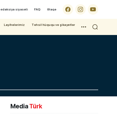
edaksiya siyasəti
FAQ
Əlaqə
Layihələrimiz
Təhsil hüququ və şikayətlər
Media
Türk