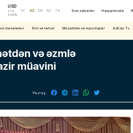
USD
AZ
EN
RU
TR
Son xəbərlər
Haqqımızda
R
1.70
0.02%
bul məsələləri
Elm və təhsil
Müsahibə və reportajlar
AzEdu Tv
mətdən və əzmlə
azir müavini
Paylaş: