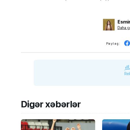
Esmir
Daha ço
Paylaş:
Rek
Digər xəbərlər