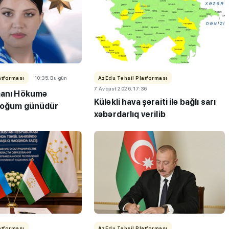
atforması
10:35, Bu gün
AzEdu Təhsil Platforması
7 Avqust 2026, 17:36
manı Hökumə
Küləkli hava şəraiti ilə bağlı sarı
 doğum günüdür
xəbərdarlıq verilib
atforması
AzEdu Təhsil Platforması