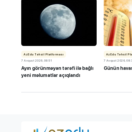
BMU-İNHA ikili d
AzEdu Təhsil Platforması
AzEdu Təhsil Pl
proqramına qəbul
7 Avqust 2026, 08:51
7 Avqust 2026, 08:
keçirilib
Ayın görünməyən tərəfi ilə bağlı
Günün havas
yeni məlumatlar açıqlandı