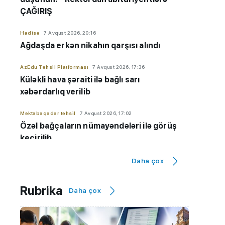
ÇAĞIRIŞ
Hadisə
7 Avqust 2026, 20:16
Ağdaşda erkən nikahın qarşısı alındı
AzEdu Təhsil Platforması
7 Avqust 2026, 17:36
Küləkli hava şəraiti ilə bağlı sarı
xəbərdarlıq verilib
Məktəbəqədər təhsil
7 Avqust 2026, 17:02
Özəl bağçaların nümayəndələri ilə görüş
keçirilib
Orta təhsil
7 Avqust 2026, 16:26
Daha çox
Rus bölməsində ən yüksək nəticə
göstərən məktəblər - 9-cu sinif üzrə
Rubrika
Daha çox
SİYAHI
Ali təhsil
7 Avqust 2026, 16:17