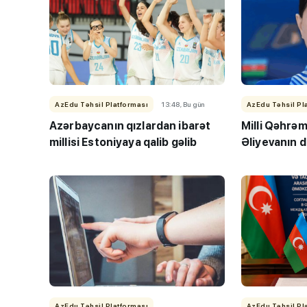
AzEdu Təhsil Platforması
13:48, Bu gün
AzEdu Təhsil Pl
Azərbaycanın qızlardan ibarət
Milli Qəhrə
millisi Estoniyaya qalib gəlib
Əliyevanın
AzEdu Təhsil Platforması
AzEdu Təhsil Pl