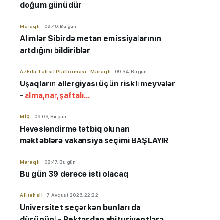
doğum günüdür
Maraqlı
09:49, Bu gün
Alimlər Sibirdə metan emissiyalarının
artdığını bildiriblər
AzEdu Təhsil Platforması
Maraqlı
09:34, Bu gün
Uşaqların allergiyası üçün riskli meyvələr
-
alma,nar,şaftalı...
MİQ
09:03, Bu gün
Həvəsləndirmə tətbiq olunan
məktəblərə vakansiya seçimi BAŞLAYIR
Maraqlı
08:47, Bu gün
Bu gün 39 dərəcə isti olacaq
Ali təhsil
7 Avqust 2026, 22:22
Universitet seçərkən bunları da
düşünün! - Rektordan abituriyentlərə