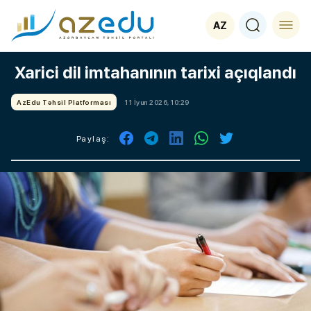
AZ
Xarici dil imtahanının tarixi açıqlandı
AzEdu Təhsil Platforması
11 İyun 2026, 10:29
Paylaş: