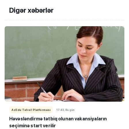
Digər xəbərlər
AzEdu Təhsil Platforması
17:43, Bu gün
Həvəsləndirmə tətbiq olunan vakansiyaların
seçiminə start verilir