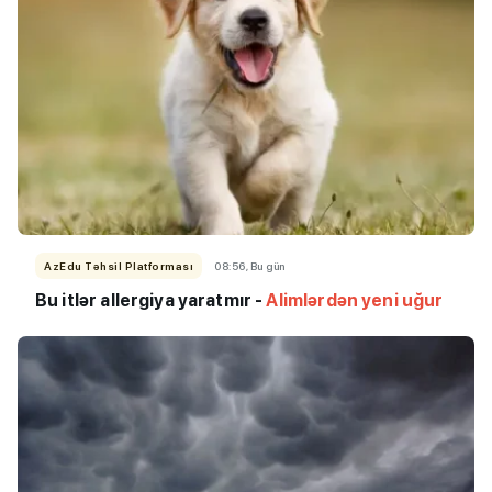
AzEdu Təhsil Platforması
08:56, Bu gün
Bu itlər allergiya yaratmır -
Alimlərdən yeni uğur