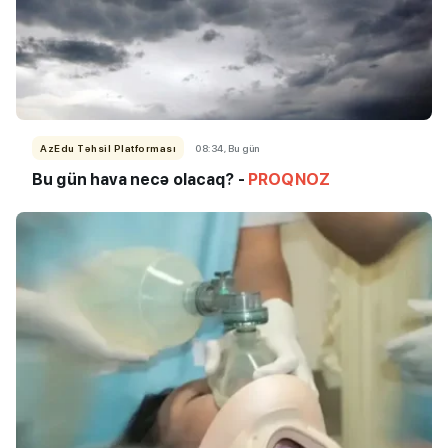
AzEdu Təhsil Platforması
08:34, Bu gün
Bu gün hava necə olacaq? -
PROQNOZ