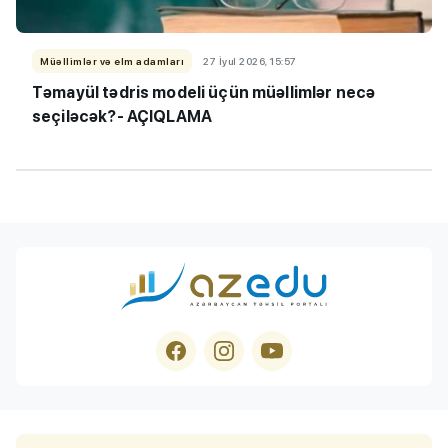
Müəllimlər və elm adamları
27 İyul 2026, 15:57
Təmayül tədris modeli üçün müəllimlər necə
seçiləcək?- AÇIQLAMA