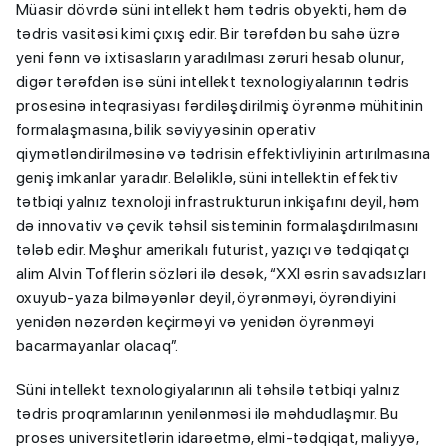
Müasir dövrdə süni intellekt həm tədris obyekti, həm də
tədris vasitəsi kimi çıxış edir. Bir tərəfdən bu sahə üzrə
yeni fənn və ixtisasların yaradılması zəruri hesab olunur,
digər tərəfdən isə süni intellekt texnologiyalarının tədris
prosesinə inteqrasiyası fərdiləşdirilmiş öyrənmə mühitinin
formalaşmasına, bilik səviyyəsinin operativ
qiymətləndirilməsinə və tədrisin effektivliyinin artırılmasına
geniş imkanlar yaradır. Beləliklə, süni intellektin effektiv
tətbiqi yalnız texnoloji infrastrukturun inkişafını deyil, həm
də innovativ və çevik təhsil sisteminin formalaşdırılmasını
tələb edir. Məşhur amerikalı futurist, yazıçı və tədqiqatçı
alim Alvin Tofflerin sözləri ilə desək, “XXI əsrin savadsızları
oxuyub-yaza bilməyənlər deyil, öyrənməyi, öyrəndiyini
yenidən nəzərdən keçirməyi və yenidən öyrənməyi
bacarmayanlar olacaq”.
Süni intellekt texnologiyalarının ali təhsilə tətbiqi yalnız
tədris proqramlarının yenilənməsi ilə məhdudlaşmır. Bu
proses universitetlərin idarəetmə, elmi-tədqiqat, maliyyə,