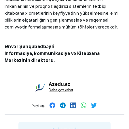
imkanlarının və proqnozlaşdırıcı sistemlərin tətbiqi
kitabxana xidmətlərinin keyfiyyətinin yüksəlməsinə, elmi
biliklərin əlçatanlığının genişlənməsinə və rəqəmsal
cəmiyyətin formalaşmasına mühüm töhfələr verəcəkdir.
Ənvər Şahqubadbəyli
İnformasiya, kommunikasiya və Kitabxana
Mərkəzinin direktoru.
Azedu.az
Daha çox xəbər
Paylaş: