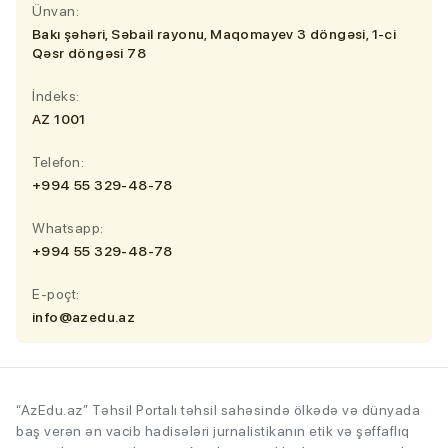
Ünvan:
Bakı şəhəri, Səbail rayonu, Maqomayev 3 döngəsi, 1-ci
Qəsr döngəsi 78
İndeks:
AZ 1001
Telefon:
+994 55 329-48-78
Whatsapp:
+994 55 329-48-78
E-poçt:
info@azedu.az
“AzEdu.az” Təhsil Portalı təhsil sahəsində ölkədə və dünyada
baş verən ən vacib hadisələri jurnalistikanın etik və şəffaflıq