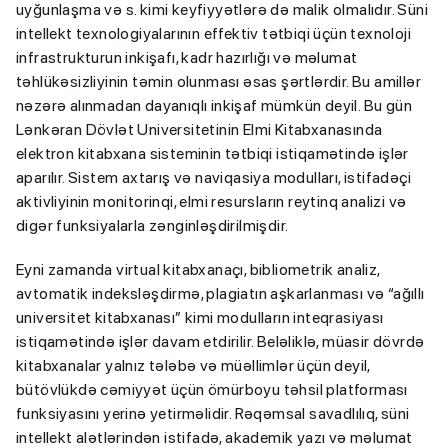
uyğunlaşma və s. kimi keyfiyyətlərə də malik olmalıdır. Süni
intellekt texnologiyalarının effektiv tətbiqi üçün texnoloji
infrastrukturun inkişafı, kadr hazırlığı və məlumat
təhlükəsizliyinin təmin olunması əsas şərtlərdir. Bu amillər
nəzərə alınmadan dayanıqlı inkişaf mümkün deyil. Bu gün
Lənkəran Dövlət Universitetinin Elmi Kitabxanasında
elektron kitabxana sisteminin tətbiqi istiqamətində işlər
aparılır. Sistem axtarış və naviqasiya modulları, istifadəçi
aktivliyinin monitorinqi, elmi resursların reytinq analizi və
digər funksiyalarla zənginləşdirilmişdir.
Eyni zamanda virtual kitabxanaçı, bibliometrik analiz,
avtomatik indeksləşdirmə, plagiatın aşkarlanması və “ağıllı
universitet kitabxanası” kimi modulların inteqrasiyası
istiqamətində işlər davam etdirilir. Beləliklə, müasir dövrdə
kitabxanalar yalnız tələbə və müəllimlər üçün deyil,
bütövlükdə cəmiyyət üçün ömürboyu təhsil platforması
funksiyasını yerinə yetirməlidir. Rəqəmsal savadlılıq, süni
intellekt alətlərindən istifadə, akademik yazı və məlumat