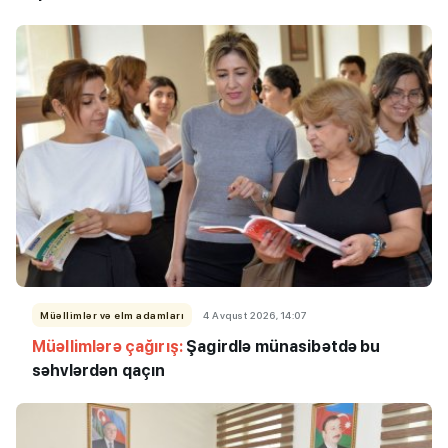
Müəllimlər və elm adamları
4 Avqust 2026, 14:07
Müəllimlərə çağırış:
Şagirdlə münasibətdə bu
səhvlərdən qaçın