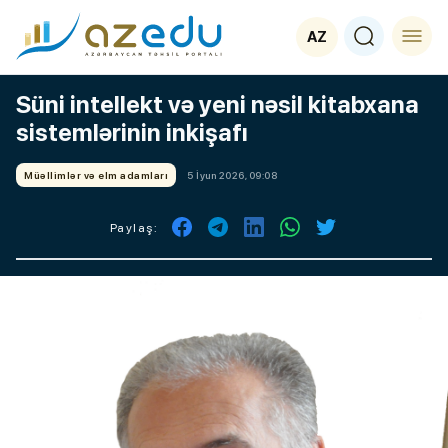
AZ
Süni intellekt və yeni nəsil kitabxana
sistemlərinin inkişafı
Müəllimlər və elm adamları
5 İyun 2026, 09:08
Paylaş: