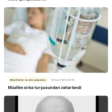
Müəllimlər və elm adamları
30 İyul 2026, 09:05
Müəllim sirkə turşusundan zəhərləndi