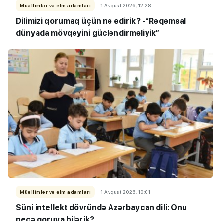
Müəllimlər və elm adamları
1 Avqust 2026, 12:28
Dilimizi qorumaq üçün nə edirik? -“Rəqəmsal
dünyada mövqeyini gücləndirməliyik”
Müəllimlər və elm adamları
1 Avqust 2026, 10:01
Süni intellekt dövründə Azərbaycan dili: Onu
necə qoruya bilərik?