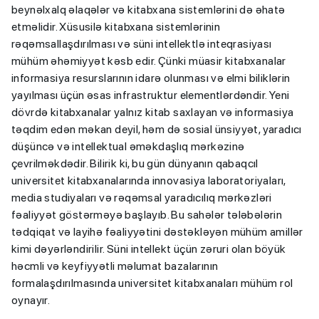
beynəlxalq əlaqələr və kitabxana sistemlərini də əhatə
etməlidir. Xüsusilə kitabxana sistemlərinin
rəqəmsallaşdırılması və süni intellektlə inteqrasiyası
mühüm əhəmiyyət kəsb edir. Çünki müasir kitabxanalar
informasiya resurslarının idarə olunması və elmi biliklərin
yayılması üçün əsas infrastruktur elementlərdəndir. Yeni
dövrdə kitabxanalar yalnız kitab saxlayan və informasiya
təqdim edən məkan deyil, həm də sosial ünsiyyət, yaradıcı
düşüncə və intellektual əməkdaşlıq mərkəzinə
çevrilməkdədir. Bilirik ki, bu gün dünyanın qabaqcıl
universitet kitabxanalarında innovasiya laboratoriyaları,
media studiyaları və rəqəmsal yaradıcılıq mərkəzləri
fəaliyyət göstərməyə başlayıb. Bu sahələr tələbələrin
tədqiqat və layihə fəaliyyətini dəstəkləyən mühüm amillər
kimi dəyərləndirilir. Süni intellekt üçün zəruri olan böyük
həcmli və keyfiyyətli məlumat bazalarının
formalaşdırılmasında universitet kitabxanaları mühüm rol
oynayır.