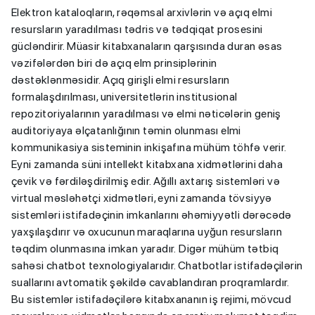
Elektron kataloqların, rəqəmsal arxivlərin və açıq elmi
resursların yaradılması tədris və tədqiqat prosesini
gücləndirir. Müasir kitabxanaların qarşısında duran əsas
vəzifələrdən biri də açıq elm prinsiplərinin
dəstəklənməsidir. Açıq girişli elmi resursların
formalaşdırılması, universitetlərin institusional
repozitoriyalarının yaradılması və elmi nəticələrin geniş
auditoriyaya əlçatanlığının təmin olunması elmi
kommunikasiya sisteminin inkişafına mühüm töhfə verir.
Eyni zamanda süni intellekt kitabxana xidmətlərini daha
çevik və fərdiləşdirilmiş edir. Ağıllı axtarış sistemləri və
virtual məsləhətçi xidmətləri, eyni zamanda tövsiyyə
sistemləri istifadəçinin imkanlarını əhəmiyyətli dərəcədə
yaxşılaşdırır və oxucunun maraqlarına uyğun resursların
təqdim olunmasına imkan yaradır. Digər mühüm tətbiq
sahəsi chatbot texnologiyalarıdır. Chatbotlar istifadəçilərin
suallarını avtomatik şəkildə cavablandıran proqramlardır.
Bu sistemlər istifadəçilərə kitabxananın iş rejimi, mövcud