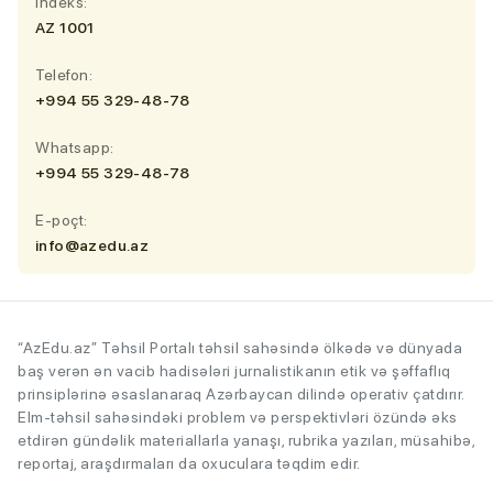
İndeks:
AZ 1001
Telefon:
+994 55 329-48-78
Whatsapp:
+994 55 329-48-78
E-poçt:
info@azedu.az
“AzEdu.az” Təhsil Portalı təhsil sahəsində ölkədə və dünyada
baş verən ən vacib hadisələri jurnalistikanın etik və şəffaflıq
prinsiplərinə əsaslanaraq Azərbaycan dilində operativ çatdırır.
Elm-təhsil sahəsindəki problem və perspektivləri özündə əks
etdirən gündəlik materiallarla yanaşı, rubrika yazıları, müsahibə,
reportaj, araşdırmaları da oxuculara təqdim edir.