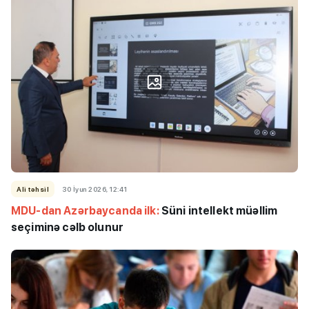
Ali təhsil
30 İyun 2026, 12:41
MDU-dan Azərbaycanda ilk:
Süni intellekt müəllim
seçiminə cəlb olunur