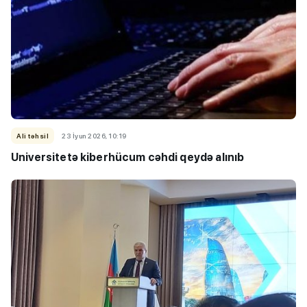
Ali təhsil
23 İyun 2026, 10:19
Universitetə kiberhücum cəhdi qeydə alınıb