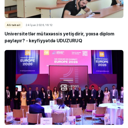
Ali təhsil
24 İyun 2026, 16:12
Universitetlər mütəxəssis yetişdirir, yoxsa diplom
paylayır? - keyfiyyətdə UDUZURUQ