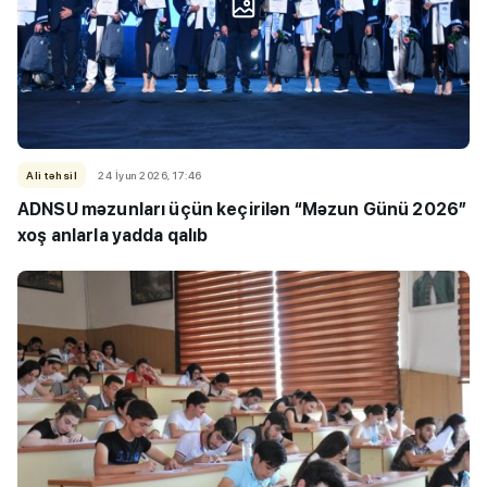
Ali təhsil
24 İyun 2026, 17:46
ADNSU məzunları üçün keçirilən “Məzun Günü 2026”
xoş anlarla yadda qalıb