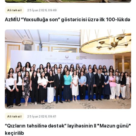
Ali təhsil
25 İyun 2026, 09:49
AzMİU “Yoxsulluğa son” göstəricisi üzrə ilk 100-lükdə
Ali təhsil
25 İyun 2026, 09:41
“Qızların təhsilinə dəstək” layihəsinin II "Məzun günü"
keçirilib