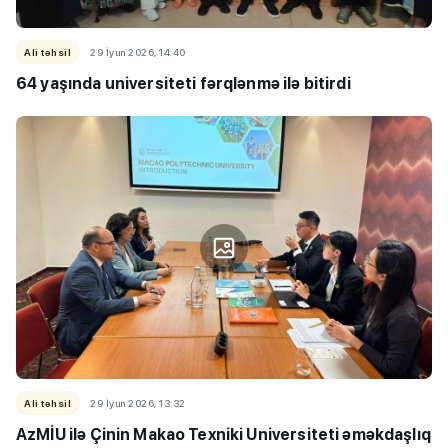
Ali təhsil
29 İyun 2026, 14:40
64 yaşında universiteti fərqlənmə ilə bitirdi
Ali təhsil
29 İyun 2026, 13:32
AzMİU ilə Çinin Makao Texniki Universiteti əməkdaşlıq