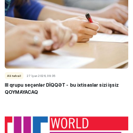
Ali təhsil
27 İyun 2026, 09:35
III qrupu seçənlər DİQQƏT - bu ixtisaslar sizi işsiz
QOYMAYACAQ