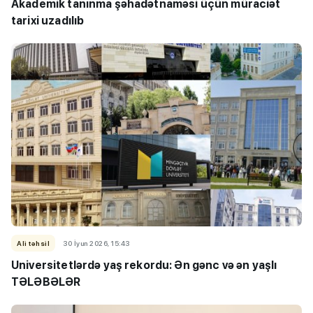
Akademik tanınma şəhadətnaməsi üçün müraciət
tarixi uzadılıb
Ali təhsil
30 İyun 2026, 15:43
Universitetlərdə yaş rekordu: Ən gənc və ən yaşlı
TƏLƏBƏLƏR