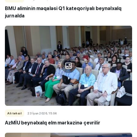
BMU aliminin məqaləsi Q1 kateqoriyalı beynəlxalq
jurnalda
Ali təhsil
23 İyun 2026, 15:04
AzMİU beynəlxalq elm mərkəzinə çevrilir