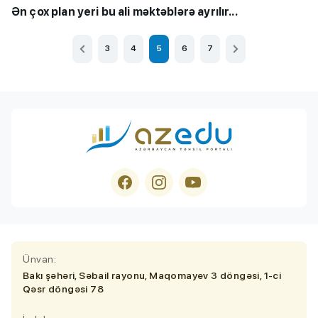
Ən çox plan yeri bu ali məktəblərə ayrılır...
3
4
5
6
7
Ünvan:
Bakı şəhəri, Səbail rayonu, Maqomayev 3 döngəsi, 1-ci
Qəsr döngəsi 78