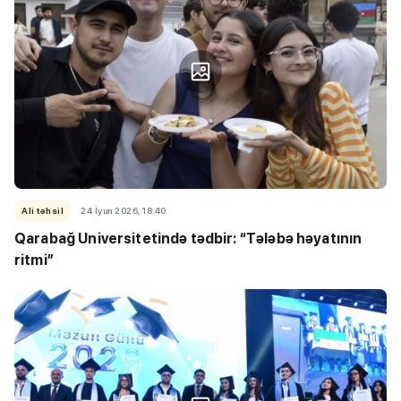
Ali təhsil
24 İyun 2026, 18:40
Qarabağ Universitetində tədbir: “Tələbə həyatının
ritmi”