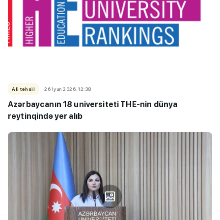
Ali təhsil
26 İyun 2026, 12:38
Azərbaycanın 18 universiteti THE-nin dünya
reytinqində yer alıb