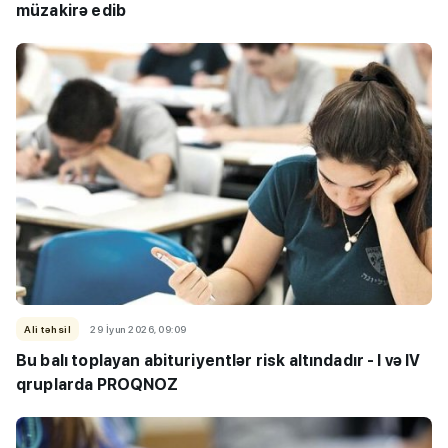
müzakirə edib
Ali təhsil
29 İyun 2026, 09:09
Bu balı toplayan abituriyentlər risk altındadır - I və IV
qruplarda PROQNOZ