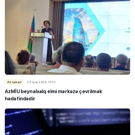
Ali təhsil
23 İyun 2026, 10:21
AzMİU beynəlxalq elmi mərkəzə çevrilmək
hədəfindədir