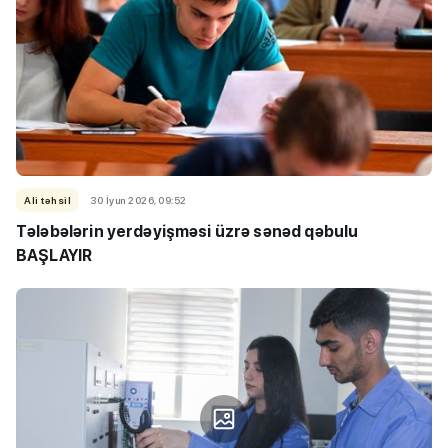
Ali təhsil
30 İyun 2026, 09:52
Tələbələrin yerdəyişməsi üzrə sənəd qəbulu
BAŞLAYIR