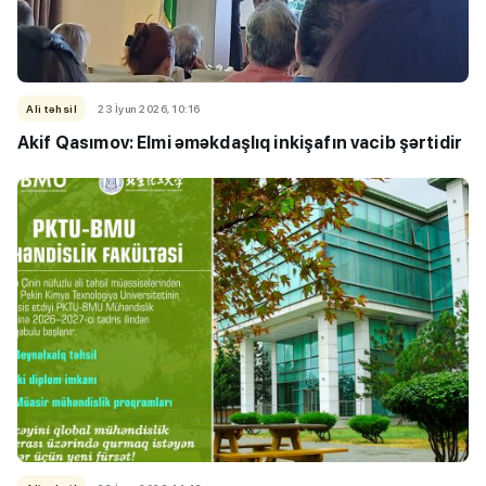
Ali təhsil
23 İyun 2026, 10:16
Akif Qasımov: Elmi əməkdaşlıq inkişafın vacib şərtidir