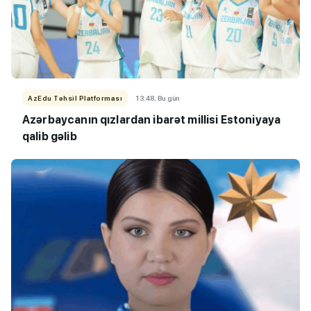
AzEdu Təhsil Platforması
13:48, Bu gün
Azərbaycanın qızlardan ibarət millisi Estoniyaya
qalib gəlib