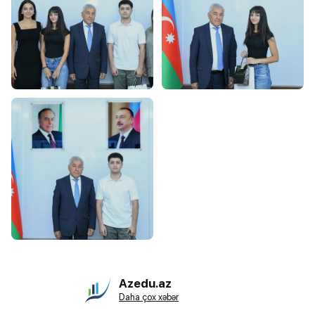
Azedu.az
Daha çox xəbər