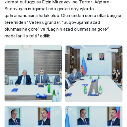
xidmət qulluqçusu Elçin Mirzəyev isə Tərtər-Ağdərə-
Suqovuşan istiqamətində gedən döyüşlərdə
qəhrəmancasına həlak olub. Ölümündən sonra ölkə başçısı
tərəfindən “Vətən uğrunda”, “Suqovuşanın azad
olunmasına görə” və “Laçının azad olunmasına görə”
medalları ilə təltif edilib.