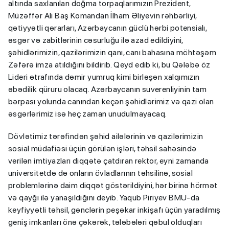
altında saxlanılan doğma torpaqlarımızın Prezident,
Müzəffər Ali Baş Komandan İlham Əliyevin rəhbərliyi,
qətiyyətli qərarları, Azərbaycanın güclü hərbi potensialı,
əsgər və zabitlərinin cəsurluğu ilə azad edildiyini,
şəhidlərimizin, qazilərimizin qanı, canı bahasına möhtəşəm
Zəfərə imza atıldığını bildirib. Qeyd edib ki, bu Qələbə öz
Lideri ətrafında dəmir yumruq kimi birləşən xalqımızın
əbədilik qüruru olacaq. Azərbaycanın suverenliyinin tam
bərpası yolunda canından keçən şəhidlərimiz və qazi olan
əsgərlərimiz isə heç zaman unudulmayacaq.
Dövlətimiz tərəfindən şəhid ailələrinin və qazilərimizin
sosial müdafiəsi üçün görülən işləri, təhsil sahəsində
verilən imtiyazları diqqətə çatdıran rektor, eyni zamanda
universitetdə də onların övladlarının təhsilinə, sosial
problemlərinə daim diqqət göstərildiyini, hər birinə hörmət
və qayğı ilə yanaşıldığını deyib. Yaqub Piriyev BMU-da
keyfiyyətli təhsil, gənclərin peşəkar inkişafı üçün yaradılmış
geniş imkanları önə çəkərək, tələbələri qəbul olduqları