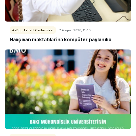
AzEdu Təhsil Platforması
7 Avqust 2026, 11:45
Naxçıvan məktəblərinə kompüter paylanılıb