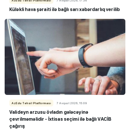
AzEdu Təhsil Platforması
7 Avqust 2026, 17:36
Küləkli hava şəraiti ilə bağlı sarı xəbərdarlıq verilib
AzEdu Təhsil Platforması
7 Avqust 2026, 15:09
Valideyn arzusu övladın gələcəyinə
çevrilməməlidir - İxtisas seçimi ilə bağlı VACİB
çağırış