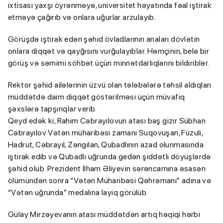
ixtisası yaxşı öyrənməyə, universitet həyatında fəal iştirak
etməyə çağırıb və onlara uğurlar arzulayıb.
Görüşdə iştirak edən şəhid övladlarının anaları dövlətin
onlara diqqət və qayğısını vurğulayıblar. Həmçinin, belə bir
görüş və səmimi söhbət üçün minnətdarlıqlarını bildiriblər.
Rektor şəhid ailələrinin üzvü olan tələbələrə təhsil aldıqları
müddətdə daim diqqət göstərilməsi üçün müvafiq
şəxslərə tapşırıqlar verib.
Qeyd edək ki, Rahim Cəbrayılovun atası baş gizir Sübhan
Cəbrayılov Vətən müharibəsi zamanı Suqovuşan, Füzuli,
Hadrut, Cəbrayıl, Zəngilan, Qubadlının azad olunmasında
iştirak edib və Qubadlı uğrunda gedən şiddətli döyüşlərdə
şəhid olub. Prezident İlham Əliyevin sərəncamına əsasən
ölümündən sonra “Vətən Müharibəsi Qəhrəmanı” adına və
“Vətən uğrunda” medalına layiq görülüb.
Gülay Mirzəyevanın atası müddətdən artıq həqiqi hərbi