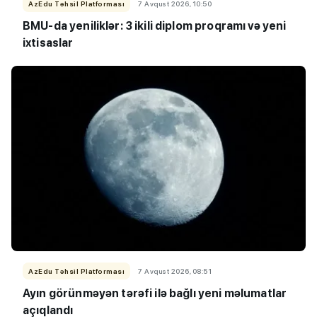
AzEdu Təhsil Platforması
7 Avqust 2026, 10:50
BMU-da yeniliklər: 3 ikili diplom proqramı və yeni
ixtisaslar
AzEdu Təhsil Platforması
7 Avqust 2026, 08:51
Ayın görünməyən tərəfi ilə bağlı yeni məlumatlar
açıqlandı