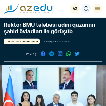
AZ
Rektor BMU tələbəsi adını qazanan
şəhid övladları ilə görüşüb
AzEdu Təhsil Platforması
12 Sentyabr 2025, 16:22
Paylaş: