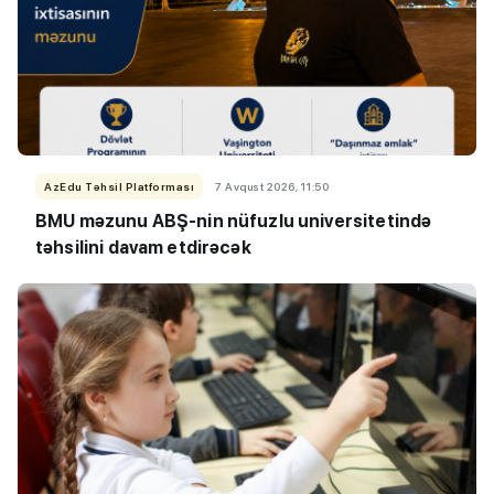
AzEdu Təhsil Platforması
7 Avqust 2026, 11:50
BMU məzunu ABŞ-nin nüfuzlu universitetində
təhsilini davam etdirəcək