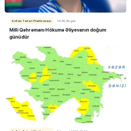
AzEdu Təhsil Platforması
10:35, Bu gün
Milli Qəhrəmanı Hökumə Əliyevanın doğum
günüdür