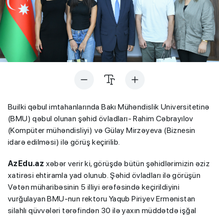
Builki qəbul imtahanlarında Bakı Mühəndislik Universitetinə
(BMU) qəbul olunan şəhid övladları- Rahim Cəbrayılov
(Kompüter mühəndisliyi) və Gülay Mirzəyeva (Biznesin
idarə edilməsi) ilə görüş keçirilib.
AzEdu.az
xəbər verir ki, görüşdə bütün şəhidlərimizin əziz
xatirəsi ehtiramla yad olunub. Şəhid övladları ilə görüşün
Vətən müharibəsinin 5 illiyi ərəfəsində keçirildiyini
vurğulayan BMU-nun rektoru Yaqub Piriyev Ermənistan
silahlı qüvvələri tərəfindən 30 ilə yaxın müddətdə işğal