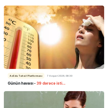
AzEdu Təhsil Platforması
7 Avqust 2026, 08:30
Günün havası -
39 dərəcə isti...