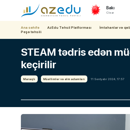
Bakı
Clear
Ana səhifə
AzEdu Təhsil Platforması
İmtahanlar və qə
Peşə təhsili
STEAM tədris edən müə
keçirilir
Maraqlı
Müəllimlər və elm adamları
11 Sentyabr 2024, 17:57