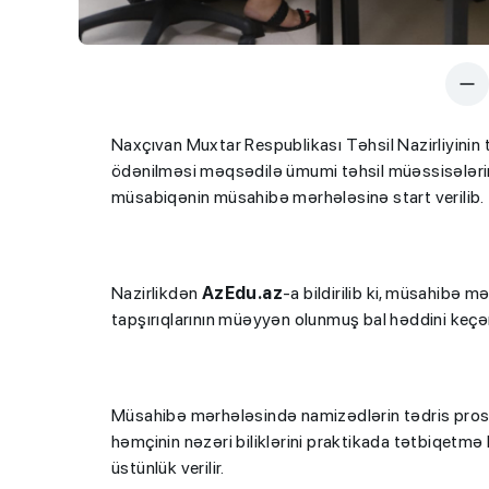
Naxçıvan Muxtar Respublikası Təhsil Nazirliyinin
ödənilməsi məqsədilə ümumi təhsil müəssisələrin
müsabiqənin müsahibə mərhələsinə start verilib.
Nazirlikdən
AzEdu.az
-a bildirilib ki, müsahibə
tapşırıqlarının müəyyən olunmuş bal həddini keçən
Müsahibə mərhələsində namizədlərin tədris prosesi
həmçinin nəzəri biliklərini praktikada tətbiqetmə ba
üstünlük verilir.