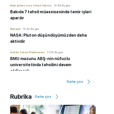
Bakı şəhəri üzrə Təhsil İdarəsi
12:46, Bu gün
Bakıda 7 təhsil müəssisəsində təmir işləri
aparılır
Maraqlı
12:32, Bu gün
NASA: Pluton düşündüyümüzdən daha
aktivdir
AzEdu Təhsil Platforması
11:50, Bu gün
BMU məzunu ABŞ-nin nüfuzlu
universitetində təhsilini davam
etdirəcək
Daha çox
AzEdu Təhsil Platforması
11:45, Bu gün
Naxçıvan məktəblərinə kompüter
paylanılıb
Rubrika
Daha çox
Ali təhsil
11:34, Bu gün
III ixtisas qrupu: ən çox iş imkanı olan