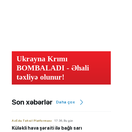
Ukrayna Krımı
BOMBALADI - Əhali
təxliyə olunur!
Son xəbərlər
Daha çox
AzEdu Təhsil Platforması
17:36, Bu gün
Küləkli hava şəraiti ilə bağlı sarı