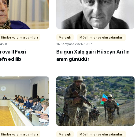
llimlər və elm adamları
Maraqlı
Müəllimlər və elm adamları
14:20
14 Sentyabr 2024, 10:35
ova II Fəxri
Bu gün Xalq şairi Hüseyn Arifin
fn edilib
anım günüdür
llimlər və elm adamları
Maraqlı
Müəllimlər və elm adamları