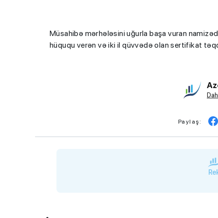
Müsahibə mərhələsini uğurla başa vuran namizədl
hüququ verən və iki il qüvvədə olan sertifikat təq
Az
Dah
Paylaş:
Rek