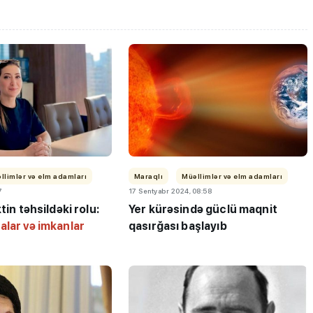
llimlər və elm adamları
Maraqlı
Müəllimlər və elm adamları
7
17 Sentyabr 2024, 08:58
tin təhsildəki rolu:
Yer kürəsində güclü maqnit
alar və imkanlar
qasırğası başlayıb