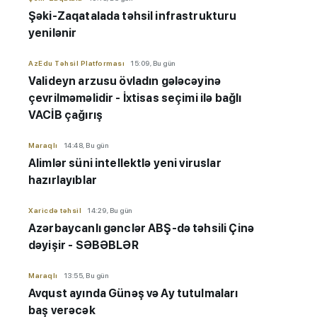
Şəki-Zaqatalada təhsil infrastrukturu
yenilənir
AzEdu Təhsil Platforması
15:09, Bu gün
Valideyn arzusu övladın gələcəyinə
çevrilməməlidir - İxtisas seçimi ilə bağlı
VACİB çağırış
Maraqlı
14:48, Bu gün
Alimlər süni intellektlə yeni viruslar
hazırlayıblar
Xaricdə təhsil
14:29, Bu gün
Azərbaycanlı gənclər ABŞ-də təhsili Çinə
dəyişir - SƏBƏBLƏR
Maraqlı
13:55, Bu gün
Avqust ayında Günəş və Ay tutulmaları
baş verəcək