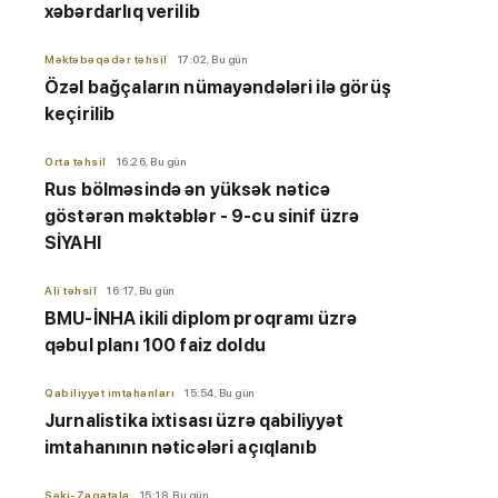
xəbərdarlıq verilib
Məktəbəqədər təhsil
17:02, Bu gün
Özəl bağçaların nümayəndələri ilə görüş
keçirilib
Orta təhsil
16:26, Bu gün
Rus bölməsində ən yüksək nəticə
göstərən məktəblər - 9-cu sinif üzrə
SİYAHI
Ali təhsil
16:17, Bu gün
BMU-İNHA ikili diplom proqramı üzrə
qəbul planı 100 faiz doldu
Qabiliyyət imtahanları
15:54, Bu gün
Jurnalistika ixtisası üzrə qabiliyyət
imtahanının nəticələri açıqlanıb
Şəki-Zaqatala
15:18, Bu gün