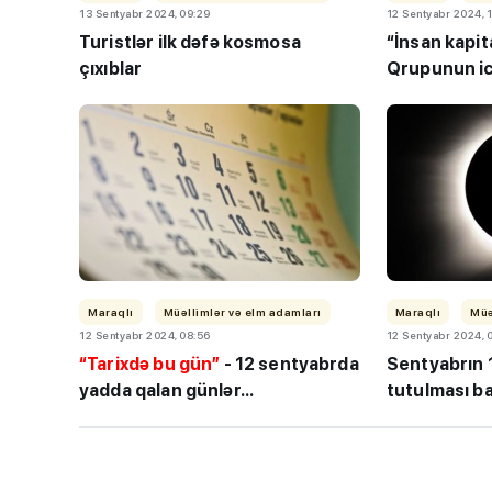
13 Sentyabr 2024, 09:29
12 Sentyabr 2024, 
Turistlər ilk dəfə kosmosa
“İnsan kapita
çıxıblar
Qrupunun ic
“Həftənin təhsil icmal
lisey seçimi, bağçala
imtahanları...
Maraqlı
Müəllimlər və elm adamları
Maraqlı
Müə
12 Sentyabr 2024, 08:56
12 Sentyabr 2024, 
“Tarixdə bu gün”
- 12 sentyabrda
Sentyabrın 1
yadda qalan günlər...
tutulması b