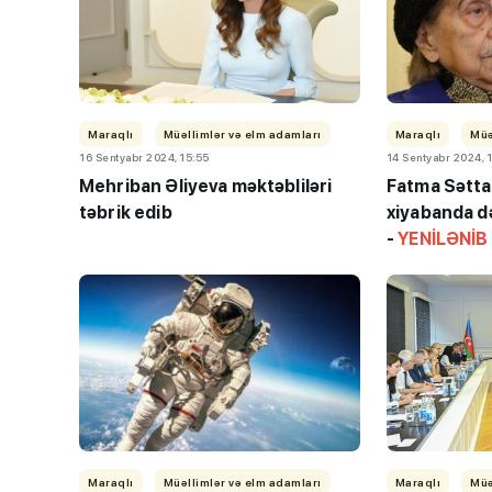
Maraqlı
Müəllimlər və elm adamları
Maraqlı
Müə
16 Sentyabr 2024, 15:55
14 Sentyabr 2024, 
Mehriban Əliyeva məktəbliləri
Fatma Səttar
təbrik edib
xiyabanda də
-
YENİLƏNİB
Maraqlı
Müəllimlər və elm adamları
Maraqlı
Müə