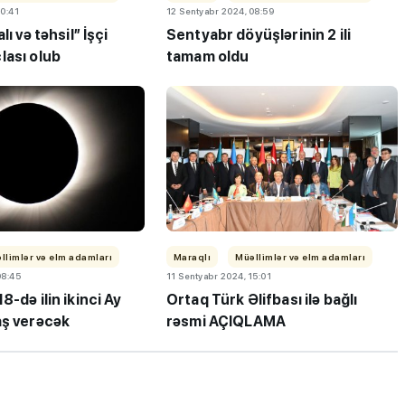
10:41
12 Sentyabr 2024, 08:59
lı və təhsil” İşçi
Sentyabr döyüşlərinin 2 ili
lası olub
tamam oldu
ı”- MİQ,
"Həftənin təhsil icmalı": Qəbul
r və qəbul
marafonu başa çatdı,
müəllimlərin nəticələri dəyişdi..
llimlər və elm adamları
Maraqlı
Müəllimlər və elm adamları
08:45
11 Sentyabr 2024, 15:01
8-də ilin ikinci Ay
Ortaq Türk Əlifbası ilə bağlı
aş verəcək
rəsmi AÇIQLAMA