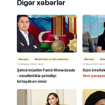
Digər xəbərlər
Maraqlı
Müəllimlər və elm adamları
Maraqlı
Müə
13 Oktyabr 2025, 14:42
27 Mart 2025, 09:3
Şəhid müəllim Famil Əhmədzadə
Süni intellek
- müəllimliklə şəhidliyi
Yeni yanaşm
birləşdirən ömür