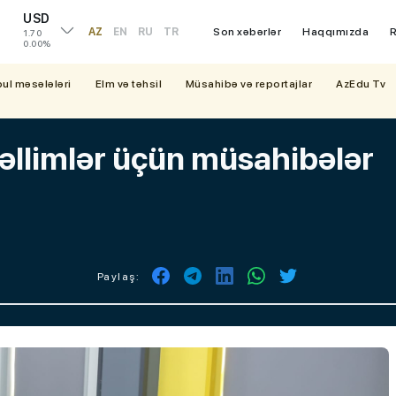
USD
AZ
EN
RU
TR
Son xəbərlər
Haqqımızda
R
1.70
0.00%
bul məsələləri
Elm və təhsil
Müsahibə və reportajlar
AzEdu Tv
llimlər üçün müsahibələr
Paylaş: