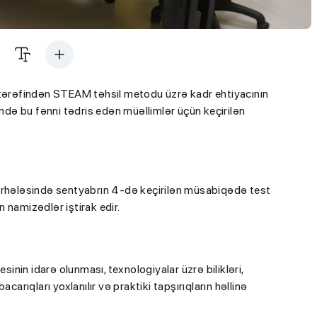
 tərəfindən STEAM təhsil metodu üzrə kadr ehtiyacının
də bu fənni tədris edən müəllimlər üçün keçirilən
 mərhələsində sentyabrın 4-də keçirilən müsabiqədə test
 namizədlər iştirak edir.
nin idarə olunması, texnologiyalar üzrə bilikləri,
carıqları yoxlanılır və praktiki tapşırıqların həllinə