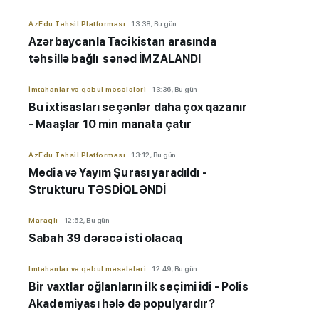
AzEdu Təhsil Platforması
13:38, Bu gün
Azərbaycanla Tacikistan arasında
təhsillə bağlı sənəd İMZALANDI
İmtahanlar və qəbul məsələləri
13:36, Bu gün
Bu ixtisasları seçənlər daha çox qazanır
- Maaşlar 10 min manata çatır
AzEdu Təhsil Platforması
13:12, Bu gün
Media və Yayım Şurası yaradıldı -
Strukturu TƏSDİQLƏNDİ
Maraqlı
12:52, Bu gün
Sabah 39 dərəcə isti olacaq
İmtahanlar və qəbul məsələləri
12:49, Bu gün
Bir vaxtlar oğlanların ilk seçimi idi - Polis
Akademiyası hələ də populyardır?