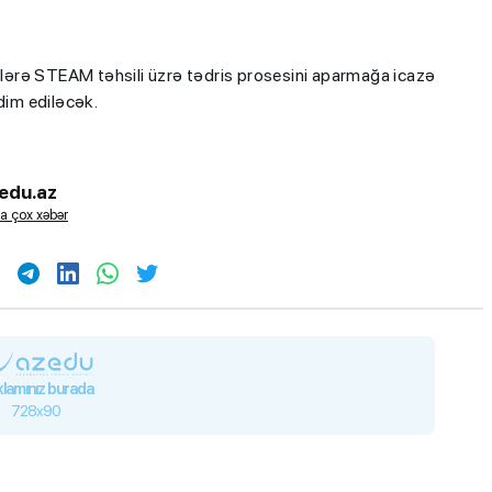
ərə STEAM təhsili üzrə tədris prosesini aparmağa icazə
dim ediləcək.
edu.az
a çox xəbər
lamınız burada
728x90