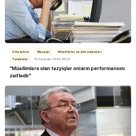
Orta təhsil
Maraqlı
Müəllimlər və elm adamları
Tələbələr
10 Sentyabr 2024, 09:09
“Müəllimlərə olan təzyiqlər onların performansını
zəiflədir”