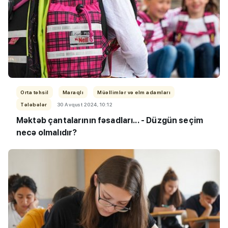
Orta təhsil
Maraqlı
Müəllimlər və elm adamları
Tələbələr
30 Avqust 2024, 10:12
Məktəb çantalarının fəsadları... - Düzgün seçim
necə olmalıdır?