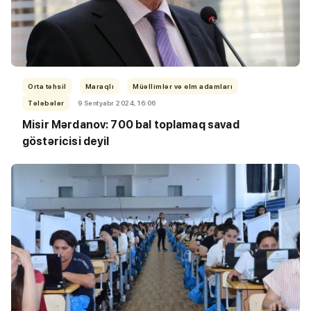
Orta təhsil
Maraqlı
Müəllimlər və elm adamları
Tələbələr
9 Sentyabr 2024, 16:06
Misir Mərdanov: 700 bal toplamaq savad
göstəricisi deyil