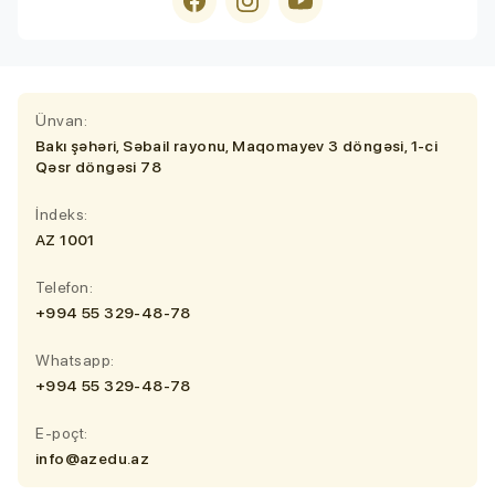
Ünvan:
Bakı şəhəri, Səbail rayonu, Maqomayev 3 döngəsi, 1-ci
Qəsr döngəsi 78
İndeks:
AZ 1001
Telefon:
+994 55 329-48-78
Whatsapp:
+994 55 329-48-78
E-poçt:
info@azedu.az