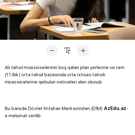
Ali təhsil müəssisələrinin boş qalan plan yerlərinə və tam
(11 illik) orta təhsil bazasında orta ixtisas təhsili
müəssisələrinə qəbulun nəticələri elan olunub.
Bu barədə Dövlət İmtahan Mərkəzindən (DİM)
AzEdu.az
-
a məlumat verilib.