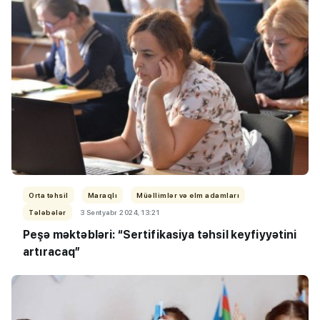
Orta təhsil
Maraqlı
Müəllimlər və elm adamları
Tələbələr
3 Sentyabr 2024, 13:21
Peşə məktəbləri: “Sertifikasiya təhsil keyfiyyətini
artıracaq”