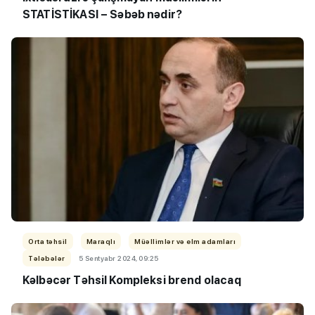
STATİSTİKASI – Səbəb nədir?
Orta təhsil
Maraqlı
Müəllimlər və elm adamları
Tələbələr
5 Sentyabr 2024, 09:25
Kəlbəcər Təhsil Kompleksi brend olacaq