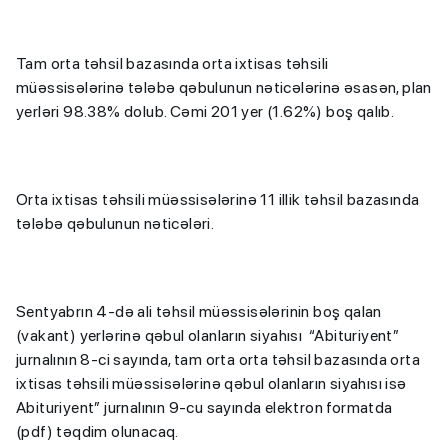
Tam orta təhsil bazasında orta ixtisas təhsili
müəssisələrinə tələbə qəbulunun nəticələrinə əsasən, plan
yerləri 98.38% dolub. Cəmi 201 yer (1.62%) boş qalıb.
Orta ixtisas təhsili müəssisələrinə 11 illik təhsil bazasında
tələbə qəbulunun nəticələri.
Sentyabrın 4-də ali təhsil müəssisələrinin boş qalan
(vakant) yerlərinə qəbul olanların siyahısı “Abituriyent”
jurnalının 8-ci sayında, tam orta orta təhsil bazasında orta
ixtisas təhsili müəssisələrinə qəbul olanların siyahısı isə
Abituriyent” jurnalının 9-cu sayında elektron formatda
(pdf) təqdim olunacaq.