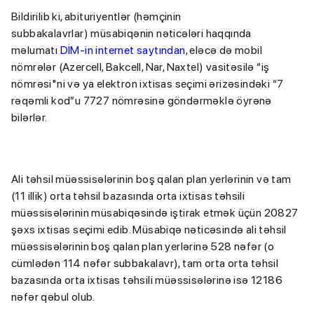
Bildirilib ki, abituriyentlər (həmçinin
subbakalavrlar) müsabiqənin nəticələri haqqında
məlumatı
DİM-in internet saytından
, eləcə də mobil
nömrələr (Azercell, Bakcell, Nar, Naxtel) vasitəsilə “iş
nömrəsi"ni və ya elektron ixtisas seçimi ərizəsindəki “7
rəqəmli kod”u 7727 nömrəsinə göndərməklə öyrənə
bilərlər.
Ali təhsil müəssisələrinin boş qalan plan yerlərinin və tam
(11 illik) orta təhsil bazasında orta ixtisas təhsili
müəssisələrinin müsabiqəsində iştirak etmək üçün 20827
şəxs ixtisas seçimi edib. Müsabiqə nəticəsində ali təhsil
müəssisələrinin boş qalan plan yerlərinə 528 nəfər (o
cümlədən 114 nəfər subbakalavr), tam orta orta təhsil
bazasında orta ixtisas təhsili müəssisələrinə isə 12186
nəfər qəbul olub.