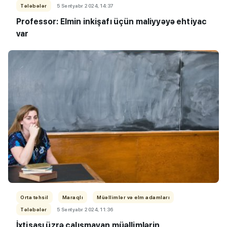
Tələbələr
5 Sentyabr 2024, 14:37
Professor: Elmin inkişafı üçün maliyyəyə ehtiyac
var
Orta təhsil
Maraqlı
Müəllimlər və elm adamları
Tələbələr
5 Sentyabr 2024, 11:36
İxtisası üzrə çalışmayan müəllimlərin