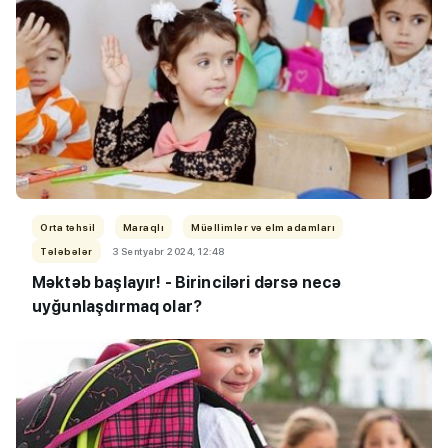
Orta təhsil
Maraqlı
Müəllimlər və elm adamları
Tələbələr
3 Sentyabr 2024, 12:48
Məktəb başlayır! - Birinciləri dərsə necə
uyğunlaşdırmaq olar?