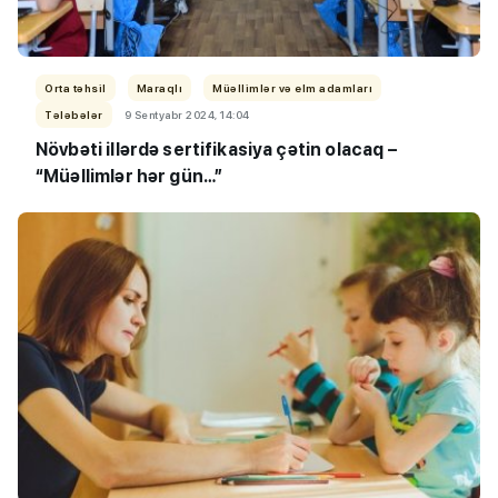
Orta təhsil
Maraqlı
Müəllimlər və elm adamları
Tələbələr
9 Sentyabr 2024, 14:04
Növbəti illərdə sertifikasiya çətin olacaq –
“Müəllimlər hər gün…”