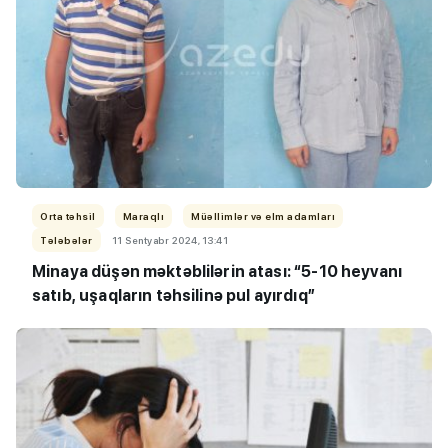
Orta təhsil
Maraqlı
Müəllimlər və elm adamları
Tələbələr
11 Sentyabr 2024, 13:41
Minaya düşən məktəblilərin atası: “
5-10 heyvanı
satıb, uşaqların təhsilinə pul ayırdıq”