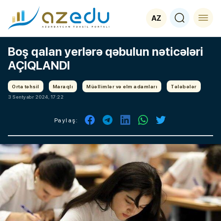
AZ
Boş qalan yerlərə qəbulun nəticələri
AÇIQLANDI
Orta təhsil
Maraqlı
Müəllimlər və elm adamları
Tələbələr
3 Sentyabr 2024, 17:22
Paylaş: