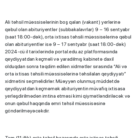
Ali təhsil müəssisələrinin boş qalan (vakant) yerlərinə
qəbul olan abituriyentlər (subbakalavrlar) 9 – 16 sentyabr
(saat 18:00-dək), orta ixtisas təhsili müəssisələrinə qəbul
olan abituriyentlər isə 9 – 17 sentyabr (saat 18:00-dək)
2024-cü il tarixlərində portal.edu.az platformasında
qeydiyyatdan keçməli və yaradılmış kabinetə daxil
olduqdan sonra təqdim edilən xidmətlər sırasında “Ali və
orta ixtisas təhsili müəssisələrinə təhsilalan qeydiyyatı”
xidmətini seçməlidirlər. Müəyyən olunmuş müddətdə
qeydiyyatdan keçməmək abituriyentin müvafiq ixtisasa
yerləşdirilmədən imtina etməsi kimi qiymətləndiriləcək və
onun qəbul haqqında əmri təhsil müəssisəsinə
göndərilməyəcəkdir.
Tam (11 illik) orta təhsil bazasında orta ixtisas təhsili