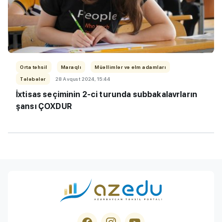
Orta təhsil
Maraqlı
Müəllimlər və elm adamları
Tələbələr
28 Avqust 2024, 15:44
İxtisas seçiminin 2-ci turunda subbakalavrların
şansı ÇOXDUR