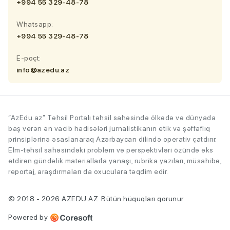
+994 55 329-48-78
Whatsapp:
+994 55 329-48-78
E-poçt:
info@azedu.az
“AzEdu.az” Təhsil Portalı təhsil sahəsində ölkədə və dünyada
baş verən ən vacib hadisələri jurnalistikanın etik və şəffaflıq
prinsiplərinə əsaslanaraq Azərbaycan dilində operativ çatdırır.
Elm-təhsil sahəsindəki problem və perspektivləri özündə əks
etdirən gündəlik materiallarla yanaşı, rubrika yazıları, müsahibə,
reportaj, araşdırmaları da oxuculara təqdim edir.
© 2018 - 2026 AZEDU.AZ. Bütün hüquqları qorunur.
Powered by