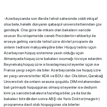
-Azərbaycanda son illərdə təhsil sahəsində ciddi inkişaf
olsa belə, hələlik dünyanın qabaqcıl universitetlərindən çox
geridəyik. Ona görə də imkanı olan bakalavrı xaricdə
oxusun. Bu istiqamətdə cənab Prezidentin rəhbərliyi ilə
ərsəyə gəlmiş xaricdə təhsil üzrə dövlət proqramı da
onların tədrisini maliyyələşdirə bilər. Hüquq tədrisi üçün
Azərbaycan hüquq sisteminə yaxın olduğu üçün
Almaniyada hüquq üzrə bakalavr oxumağı tövsiyə edərdim.
Beynəlxalq hüquq üzrə ixtisaslaşmaq istəyənlər üçün isə
Fransa yaxşı seçim ola bilər. Azərbaycanda isə hüquq üzrə
ən yaxşı universitetlər ADA və BDU-dur. Ola bilsin, Qarabağ
Universiteti də onların sırasına qoşuldu. DİM imtahanından
balı çatmayıb hüquqşünas olmaq istəyənlər isə dediyim
kimi ya xaricdə bakalavra hazırlaşa bilər, ya da burda
bakalavr bitirdikdən sonra ABŞ-də Yuris Doktor(magistr)
proqramına daxil olub hüquqşünas ola bilərlər.