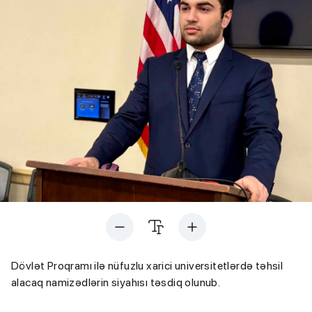
Dövlət Proqramı ilə nüfuzlu xarici universitetlərdə təhsil
alacaq namizədlərin siyahısı təsdiq olunub.