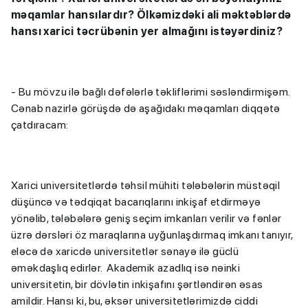
məqamlar hansılardır? Ölkəmizdəki ali məktəblərdə
hansı xarici təcrübənin yer almağını istəyərdiniz?
- Bu mövzu ilə bağlı dəfələrlə təkliflərimi səsləndirmişəm.
Cənab nazirlə görüşdə də aşağıdakı məqamları diqqətə
çatdıracam:
Xarici universitetlərdə təhsil mühiti tələbələrin müstəqil
düşüncə və tədqiqat bacarıqlarını inkişaf etdirməyə
yönəlib, tələbələrə geniş seçim imkanları verilir və fənlər
üzrə dərsləri öz maraqlarına uyğunlaşdırmaq imkanı tanıyır,
eləcə də xaricdə universitetlər sənayə ilə güclü
əməkdaşlıq edirlər. Akademik azadlıq isə nəinki
universitetin, bir dövlətin inkişafını şərtləndirən əsas
amildir. Hansı ki, bu, əksər universitetlərimizdə ciddi