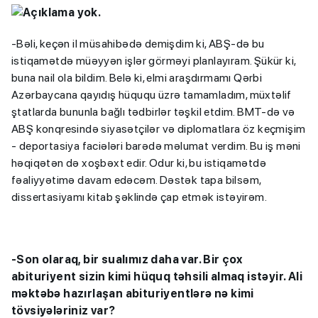
-Bəli, keçən il müsahibədə demişdim ki, ABŞ-də bu
istiqamətdə müəyyən işlər görməyi planlayıram. Şükür ki,
buna nail ola bildim. Belə ki, elmi araşdırmamı Qərbi
Azərbaycana qayıdış hüququ üzrə tamamladım, müxtəlif
ştatlarda bununla bağlı tədbirlər təşkil etdim. BMT-də və
ABŞ konqresində siyasətçilər və diplomatlara öz keçmişim
- deportasiya faciələri barədə məlumat verdim. Bu iş məni
həqiqətən də xoşbəxt edir. Odur ki, bu istiqamətdə
fəaliyyətimə davam edəcəm. Dəstək tapa bilsəm,
dissertasiyamı kitab şəklində çap etmək istəyirəm.
-Son olaraq, bir sualımız daha var. Bir çox
abituriyent sizin kimi hüquq təhsili almaq istəyir. Ali
məktəbə hazırlaşan abituriyentlərə nə kimi
tövsiyələriniz var?