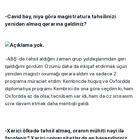
-Cavid bəy, niyə görə magistratura təhsilinizi
yenidən almaq qərarına gəldiniz?
-ABŞ-də təhsil aldığım zaman qrup yoldaşlarımdan geri
qaldığımı gördüm. Özümü daha da inkişaf etdirmək üçün
yenidən magistr oxumağı qərara aldım və sadəcə 2
proqrama müraciət etdim: Kembricdə hüquq və Oxfordda
diplomatiya proqramı. Kembrici də ona görə seçdim ki, həm
Oxfordda az da olsa, təcrübəm var idi, həm də öz ixtisasım
üzrə davam etmək daha məntiqli gəldi.
-Xarici ölkədə təhsil almaq, oranın mühiti nəyi ilə
fərqlənir? Xarici universitetlərdə ən bəyəndiyiniz