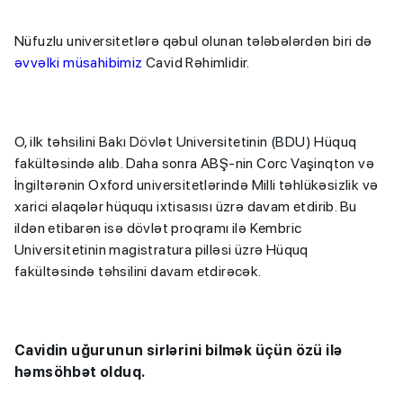
Nüfuzlu universitetlərə qəbul olunan tələbələrdən biri də
əvvəlki müsahibimiz
Cavid Rəhimlidir.
O, ilk təhsilini Bakı Dövlət Universitetinin (BDU) Hüquq
fakültəsində alıb. Daha sonra ABŞ-nin Corc Vaşinqton və
İngiltərənin Oxford universitetlərində Milli təhlükəsizlik və
xarici əlaqələr hüququ ixtisasısı üzrə davam etdirib. Bu
ildən etibarən isə dövlət proqramı ilə Kembric
Universitetinin magistratura pilləsi üzrə Hüquq
fakültəsində təhsilini davam etdirəcək.
Cavidin uğurunun sirlərini bilmək üçün özü ilə
həmsöhbət olduq.