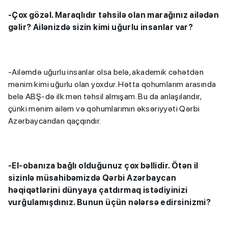
-Çox gözəl. Maraqlıdır təhsilə olan marağınız ailədən
gəlir?
Ailənizdə sizin kimi uğurlu insanlar var?
-Ailəmdə uğurlu insanlar olsa belə, akademik cəhətdən
mənim kimi uğurlu olan yoxdur. Hətta qohumlarım arasında
belə ABŞ-də ilk mən təhsil almışam. Bu da anlaşılandır,
çünki mənim ailəm və qohumlarımın əksəriyyəti Qərbi
Azərbaycandan qaçqındır.
-El-obanıza bağlı olduğunuz çox bəllidir. Ötən il
sizinlə müsahibəmizdə Qərbi Azərbaycan
həqiqətlərini dünyaya çatdırmaq istədiyinizi
vurğulamışdınız. Bunun üçün nələrsə edirsinizmi?