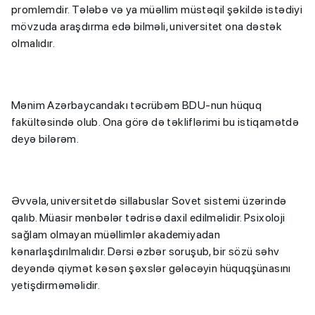
promlemdir. Tələbə və ya müəllim müstəqil şəkildə istədiyi
mövzuda araşdırma edə bilməli, universitet ona dəstək
olmalıdır.
Mənim Azərbaycandakı təcrübəm BDU-nun hüquq
fakültəsində olub. Ona görə də təkliflərimi bu istiqamətdə
deyə bilərəm.
Əvvəla, universitetdə sillabuslar Sovet sistemi üzərində
qalıb. Müasir mənbələr tədrisə daxil edilməlidir. Psixoloji
sağlam olmayan müəllimlər akademiyadan
kənarlaşdırılmalıdır. Dərsi əzbər soruşub, bir sözü səhv
deyəndə qiymət kəsən şəxslər gələcəyin hüquqşünasını
yetişdirməməlidir.