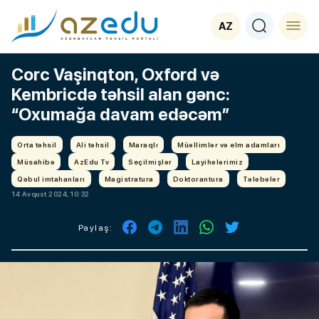
AZ
Corc Vaşinqton, Oxford və
Kembricdə təhsil alan gənc:
“Oxumağa davam edəcəm”
Orta təhsil
Ali təhsil
Maraqlı
Müəllimlər və elm adamları
Müsahibə
AzEdu Tv
Seçilmişlər
Layihələrimiz
Qəbul imtahanları
Magistratura
Doktorantura
Tələbələr
14 Avqust 2024, 10:32
Paylaş: