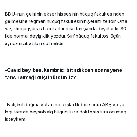
BDU-nun gəlirinin əksər hissəsinin hüquq fakültəsindən
gəlməsinə rəğmən hüquq fakültəsinin şəraiti zəifdir. Orta
yaşlı hüquqşünas həmkarlarımla danışanda deyirlər ki, 30
ildə normal dəyişiklik yoxdur. Sırf hüquq fakültəsi üçün
ayrıca inzibati bina olmalıdır.
-Cavid bəy, bəs, Kembrici bitirdikdən sonra yenə
təhsil almağı düşünürsünüz?
-Bəli, 5 il doğma vətənimdə işlədikdən sonra ABŞ və ya
İngiltərədə beynəlxalq hüquq üzrə doktorantura oxumaq
istəyirəm.