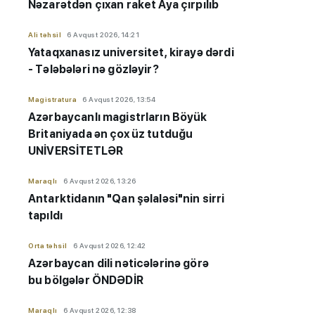
Nəzarətdən çıxan raket Aya çırpılıb
Ali təhsil
6 Avqust 2026, 14:21
Yataqxanasız universitet, kirayə dərdi
- Tələbələri nə gözləyir?
Magistratura
6 Avqust 2026, 13:54
Azərbaycanlı magistrların Böyük
Britaniyada ən çox üz tutduğu
UNİVERSİTETLƏR
Maraqlı
6 Avqust 2026, 13:26
Antarktidanın "Qan şəlaləsi"nin sirri
tapıldı
Orta təhsil
6 Avqust 2026, 12:42
Azərbaycan dili nəticələrinə görə
bu bölgələr ÖNDƏDİR
Maraqlı
6 Avqust 2026, 12:38