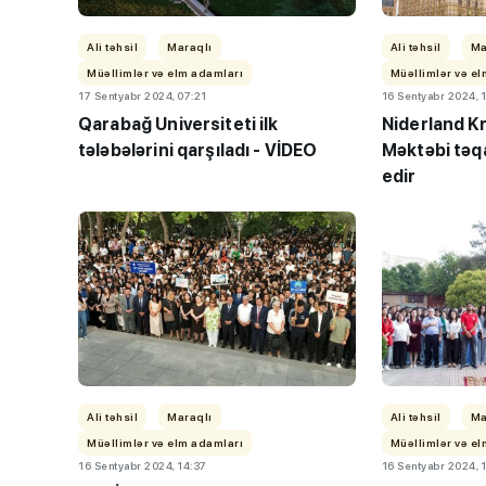
Ali təhsil
Maraqlı
Ali təhsil
Ma
Müəllimlər və elm adamları
Müəllimlər və e
17 Sentyabr 2024, 07:21
16 Sentyabr 2024, 
Qarabağ Universiteti ilk
Niderland Kr
tələbələrini qarşıladı - VİDEO
Məktəbi təq
edir
“Həftənin təhsil icmalı
lisey seçimi, bağçalar
imtahanları...
Ali təhsil
Maraqlı
Ali təhsil
Ma
Müəllimlər və elm adamları
Müəllimlər və e
16 Sentyabr 2024, 14:37
16 Sentyabr 2024, 