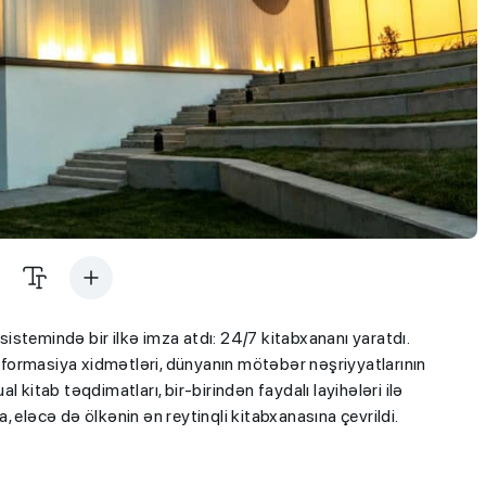
stemində bir ilkə imza atdı: 24/7 kitabxananı yaratdı.
formasiya xidmətləri, dünyanın mötəbər nəşriyyatlarının
ual kitab təqdimatları, bir-birindən faydalı layihələri ilə
 eləcə də ölkənin ən reytinqli kitabxanasına çevrildi.