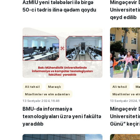
AzMİU yeni tələbələri ilə birgə
Mingəçevir 
50-ci tədris ilinə qədəm qoydu
Universiteti
qeyd edilib
TİF “Maarifçi” tə
məzunlarla görüş
Ali təhsil
Maraqlı
Ali təhsil
Ma
Müəllimlər və elm adamları
Müəllimlər və e
13 Sentyabr 2024, 16:46
13 Sentyabr 2024, 
BMU-da informasiya
Mingəçevir 
texnologiyaları üzrə yeni fakültə
Universitet
yaradılıb
Günü” keçiri