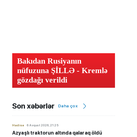
Bakıdan Rusiyanın
nüfuzuna ŞİLLƏ - Kremlə
gözdağı verildi
Son xəbərlər
Daha çox
Hadisə
6 Avqust 2026, 21:25
Azyaşlı
traktorun altında qalaraq öldü