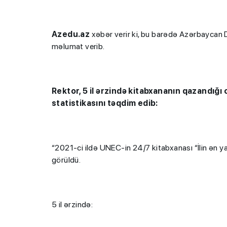
Azedu.az
xəbər verir ki, bu barədə Azərbaycan D
məlumat verib.
Rektor, 5 il ərzində kitabxananın qazandığı o
statistikasını təqdim edib:
“2021-ci ildə UNEC-in 24/7 kitabxanası “İlin ən y
görüldü.
5 il ərzində: