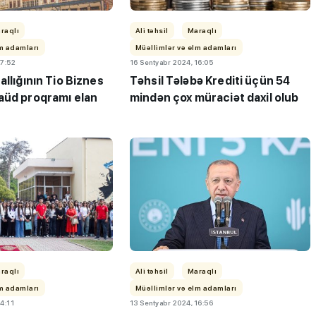
raqlı
Ali təhsil
Maraqlı
lm adamları
Müəllimlər və elm adamları
17:52
16 Sentyabr 2024, 16:05
allığının Tio Biznes
Təhsil Tələbə Krediti üçün 54
aüd proqramı elan
mindən çox müraciət daxil olub
”- MİQ,
"Həftənin təhsil icmalı": Qəbul
 və qəbul
marafonu başa çatdı,
müəllimlərin nəticələri dəyişdi...
raqlı
Ali təhsil
Maraqlı
lm adamları
Müəllimlər və elm adamları
14:11
13 Sentyabr 2024, 16:56