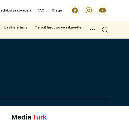
edaksiya siyasəti
FAQ
Əlaqə
Layihələrimiz
Təhsil hüququ və şikayətlər
Media
Türk