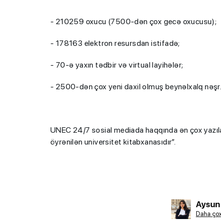
- 210259 oxucu (7500-dən çox gecə oxucusu);
- 178163 elektron resursdan istifadə;
- 70-ə yaxın tədbir və virtual layihələr;
- 2500-dən çox yeni daxil olmuş beynəlxalq nəşr
UNEC 24/7 sosial mediada haqqında ən çox yazıla
öyrənilən universitet kitabxanasıdır”.
Aysun
Daha çox