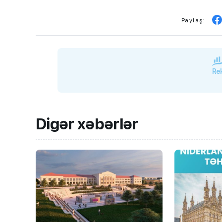
Paylaş:
Rek
Digər xəbərlər