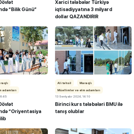
Dövlət
Xarici tələbələr Türkiyə
ndə “Bilik Günü”
iqtisadiyyatına 3 milyard
dollar QAZANDIRIR
"3-5 balı çatmadığı üçün
ləbə-
gələcəyin həkimi kimya
 keçirib
müəllimi olur"
raqlı
Ali təhsil
Maraqlı
lm adamları
Müəllimlər və elm adamları
16:45
13 Sentyabr 2024, 14:10
Dövlət
Birinci kurs tələbələri BMU ilə
ində “Oriyentasiya
tanış olublar
lib