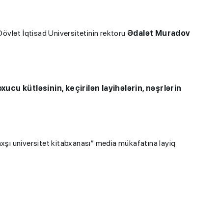
övlət İqtisad Universitetinin rektoru
Ədalət Muradov
xucu kütləsinin, keçirilən layihələrin, nəşrlərin
axşı universitet kitabxanası” media mükafatına layiq