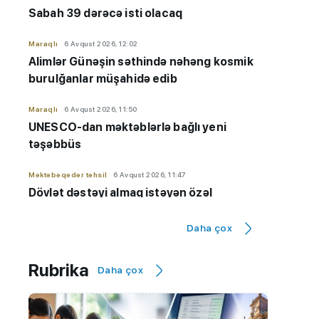
Sabah 39 dərəcə isti olacaq
Maraqlı
6 Avqust 2026, 12:02
Alimlər Günəşin səthində nəhəng kosmik
burulğanlar müşahidə edib
Maraqlı
6 Avqust 2026, 11:50
UNESCO-dan məktəblərlə bağlı yeni
təşəbbüs
Məktəbəqədər təhsil
6 Avqust 2026, 11:47
Dövlət dəstəyi almaq istəyən özəl
bağçaların kameraları olmalıdır
Daha çox
İmtahanlar və qəbul məsələləri
6 Avqust 2026, 11:32
Qiyabi təhsil "risk zonası"ndadır? - "Yeni
Rubrika
Daha çox
qaydaların tətbiqinə ehtiyac var"
Hadisə
6 Avqust 2026, 11:20