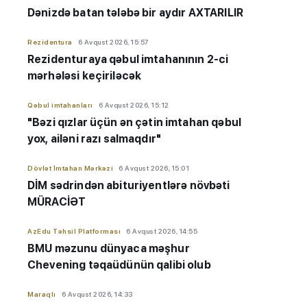
Dənizdə batan tələbə bir aydır AXTARILIR
Rezidentura
6 Avqust 2026, 15:57
Rezidenturaya qəbul imtahanının 2-ci
mərhələsi keçiriləcək
Qəbul imtahanları
6 Avqust 2026, 15:12
"Bəzi qızlar üçün ən çətin imtahan qəbul
yox, ailəni razı salmaqdır"
Dövlət İmtahan Mərkəzi
6 Avqust 2026, 15:01
DİM sədrindən abituriyent
​​​​​​​lərə
növbəti
MÜRACİƏT
AzEdu Təhsil Platforması
6 Avqust 2026, 14:55
BMU məzunu dünyaca məşhur
Chevening təqaüdünün qalibi olub
Maraqlı
6 Avqust 2026, 14:33