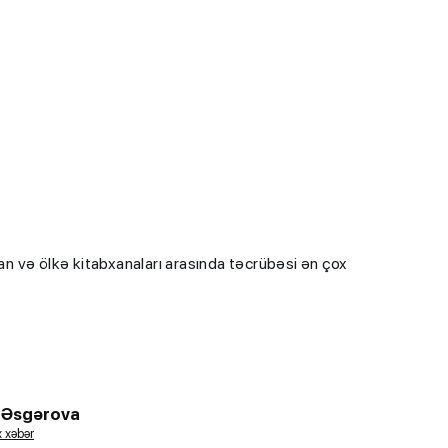
.
n və ölkə kitabxanaları arasında təcrübəsi ən çox
 Əsgərova
 xəbər