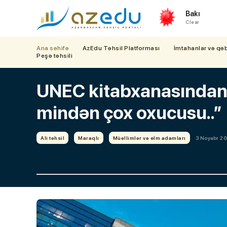
Bakı
Clear
Ana səhifə
AzEdu Təhsil Platforması
İmtahanlar və qə
Peşə təhsili
UNEC kitabxanasından st
mindən çox oxucusu..”
Ali təhsil
Maraqlı
Müəllimlər və elm adamları
3 Noyabr 20