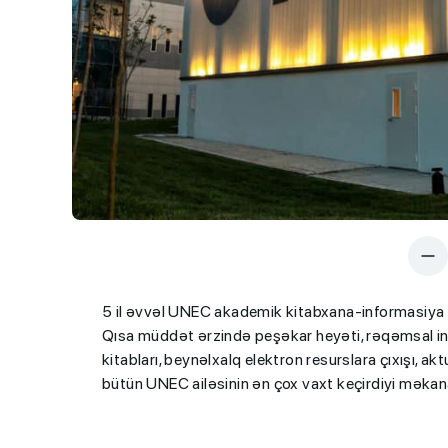
5 il əvvəl UNEC akademik kitabxana-informasiya si
Qısa müddət ərzində peşəkar heyəti, rəqəmsal in
kitabları, beynəlxalq elektron resurslara çıxışı, akt
bütün UNEC ailəsinin ən çox vaxt keçirdiyi məkana,