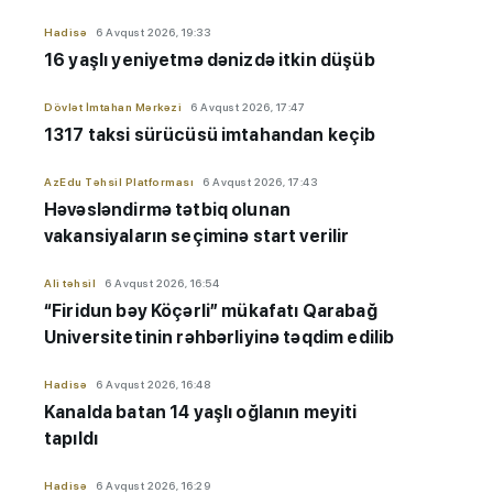
Hadisə
6 Avqust 2026, 19:33
16 yaşlı yeniyetmə dənizdə itkin düşüb
Dövlət İmtahan Mərkəzi
6 Avqust 2026, 17:47
1317 taksi sürücüsü imtahandan keçib
AzEdu Təhsil Platforması
6 Avqust 2026, 17:43
Həvəsləndirmə tətbiq olunan
vakansiyaların seçiminə start verilir
Ali təhsil
6 Avqust 2026, 16:54
“Firidun bəy Köçərli” mükafatı Qarabağ
Universitetinin rəhbərliyinə təqdim edilib
Hadisə
6 Avqust 2026, 16:48
Kanalda batan 14 yaşlı oğlanın meyiti
tapıldı
Hadisə
6 Avqust 2026, 16:29