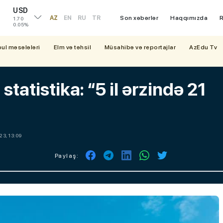
USD
AZ
EN
RU
TR
Son xəbərlər
Haqqımızda
R
1.70
0.05%
bul məsələləri
Elm və təhsil
Müsahibə və reportajlar
AzEdu Tv
atistika: “5 il ərzində 21
23, 13:09
Paylaş: